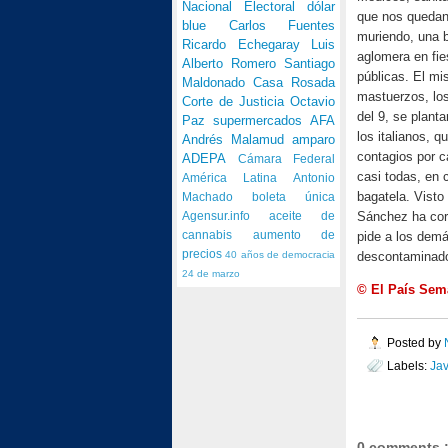
Nacional Electoral
dólar
que nos quedan
blue
Carlos Fuentes
muriendo, una b
Ricardo Echegaray
Luis
aglomera en fi
Alberto Romero
Santiago
públicas. El m
Maldonado
Casa Rosada
mastuerzos, los
Corte de Justicia
Octavio
del 9, se plant
Paz
supermercados
AFA
los italianos, 
Andrés Malamud
amparo
contagios por c
ADEPA
Cámara Federal
casi todas, en 
América Latina
Antonio
bagatela. Visto
Machado
boleta única
Sánchez ha corri
Agensur.info
aceite de
pide a los demá
cannabis
aumento de
precios
descontaminado
40 años de democracia
24 de marzo
© El País Sem
Posted by
Labels:
Jav
0 comments 