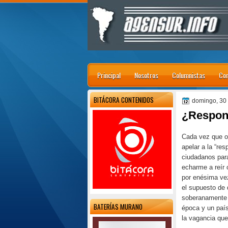
Principal
Nosotros
Columnistas
Con
BITÁCORA CONTENIDOS
domingo, 30
¿Respons
Cada vez que o
apelar a la “res
ciudadanos para
echarme a reír
por enésima vez
el supuesto de 
soberanamente 
BATERÍAS MURANO
época y un paí
la vagancia que