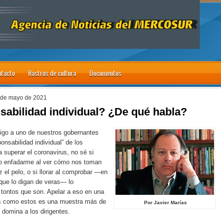
tacto
Rastros de cultura
Documentos
 de mayo de 2021
abilidad individual? ¿De qué habla?
igo a uno de nuestros gobernantes
ponsabilidad individual” de los
 superar el coronavirus, no sé si
 o enfadarme al ver cómo nos toman
 el pelo, o si llorar al comprobar —en
que lo digan de veras— lo
tontos que son. Apelar a eso en una
s como estos es una muestra más de
Por Javier Marías
 domina a los dirigentes.