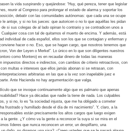
asen la vida suspirando y quejándose: “Huy, qué pereza, tener que legislar
nes, reunir al Congreso para prolongar el estado de alarma y soportar los
oposición, debatir con las comunidades autónomas: que cada una se ocupe
 le antoje, y si no los jueces: que autoricen o no lo que aquéllas les pidan
 de si sus colegas de al lado opinan lo contrario y se contradicen unos a
os. Cualquier cosa con tal de quitarnos el muerto de encima. Y además, está
dad individual de cada español, ellos son los que se contagian y enferman y
 conviene hacer o no. Eso, que se hagan cargo, que nosotros tenemos que
cron, Von der Leyen o Merkel”. Lo único en lo que son diligentes nuestros
ontoro como Montero) es en recaudar dinero de todas las maneras
n impuestos directos e indirectos, con cambios de criterio retroactivos, con
 con multas e intereses que ellos jamás abonan si se retrasan, con
interpretaciones arbitrarias en las que a la vez son inapelable juez e
parte. Ante Hacienda no hay argumentación que valga.
idículo que se invoque continuamente algo que es palmario que apenas
sabilidad? Hace ya décadas que nadie la tiene de nada. Los culpables
os, y si no, lo es “la sociedad injusta, que me ha obligado a cometer
a frustrado y humillado desde el día de mi nacimiento”. Y, claro, a la
rresponsables están precisamente los altos cargos que luego exigen
 a la gente. ¿Y cómo va la gente a reconocer la suya si se mira en el
simos líderes que nunca reconocen un error, un despilfarro, una
i un daño, no digamos una sisa? ¿Creen ustedes que se le pasará alguna