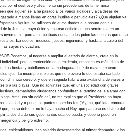
olau por el destrozo y afeamiento sin precedentes de la hermosa
en que alguien se la ha pasado a los varios alcaldes y alcaldesas de
gastado a manos llenas en obras inútiles o perjudiciales? ¿Que alguien va
Esperanza Aguirre los millones de euros tirados a la basura con su
de la Justicia, cuyo único y costoso edificio es una semirruina en un
inverosímil, pero a los políticos nunca se les piden las cuentas que sí se
resarios, banqueros, médicos, jueces, ingenieros, y hasta a la cajera del
i las suyas no cuadran.
PSOE-Podemos, al negarse a ampliar el estado de alarma, creía en la
d individual” para la contención de la epidemia, entonces es más idiota de
be. Las fiestas y botellones de la madrugada del 9 de mayo le habrán
dules ojos. Lo incomprensible es que no previera lo que estaba cantado
 con diminuto cerebro, y que en seguida habría una avalancha de viajes a
ntes o a las playas. Que no adivinase que, en una sociedad con graves
telectivas, demasiados ciudadanos confundirían el término de la alarma con
a plaga. Ante una situación así, no me explico que el Presidente no haya
 con claridad y a poner los puntos sobre las íes (“Ay, no, qué lata, cámaras
O que, en su defecto, no lo haya hecho el Rey, que para eso es el Jefe del
plir la desidia de sus gobernantes cuando pueda, y debería poder en
ergencia y peligro extremo.
rios, epidemiólogos, han asistido desesperados al primer desmadre, y los