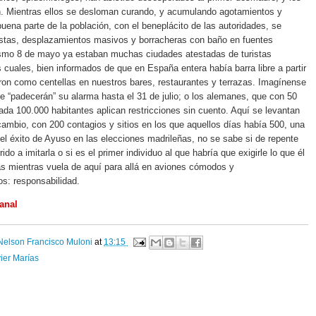
. Mientras ellos se desloman curando, y acumulando agotamientos y
uena parte de la población, con el beneplácito de las autoridades, se
estas, desplazamientos masivos y borracheras con baño en fuentes
ismo 8 de mayo ya estaban muchas ciudades atestadas de turistas
 cuales, bien informados de que en España entera había barra libre a partir
aron como centellas en nuestros bares, restaurantes y terrazas. Imagínense
que “padecerán” su alarma hasta el 31 de julio; o los alemanes, que con 50
ada 100.000 habitantes aplican restricciones sin cuento. Aquí se levantan
cambio, con 200 contagios y sitios en los que aquellos días había 500, una
 el éxito de Ayuso en las elecciones madrileñas, no se sabe si de repente
do a imitarla o si es el primer individuo al que habría que exigirle lo que él
s mientras vuela de aquí para allá en aviones cómodos y
s: responsabilidad.
anal
Nelson Francisco Muloni
at
13:15
ier Marías
: