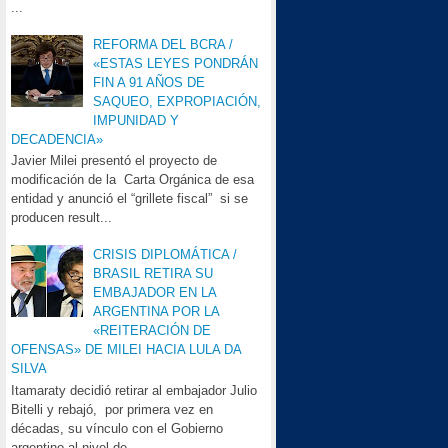
...
REFORMA DEL BCRA /
«ESTAS LEYES PONDRÁN
FIN A 91 AÑOS DE
SAQUEO, EXPROPIACIÓN,
IMPUNIDAD Y
DECADENCIA»
Javier Milei presentó el proyecto de
modificación de la Carta Orgánica de esa
entidad y anunció el “grillete fiscal” si se
producen result...
CRISIS DIPLOMÁTICA /
BRASIL RETIRA SU
EMBAJADOR EN LA
ARGENTINA POR LA
«REITERACIÓN DE
OFENSAS» DE MILEI HACIA LULA DA
SILVA
Itamaraty decidió retirar al embajador Julio
Bitelli y rebajó, por primera vez en
décadas, su vínculo con el Gobierno
argentino al nivel de...