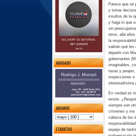
Parece que se p
y tomar decisio
insultos de la 
y haga lo que se
sin preocuparse
otros, allá ell
la responsabili
sabrán qué les
departir con Ma
gobernantes (M
ABOGADO
imaginables, co
tasas y peajes,
inspecciones e 
interesadísima 
En verdad es r
existe. ¿Respon
siempre son otr
ARCHIVO
crímenes y me h
cabeza de los i
responsabilidad
ETIQUETAS
espejo de tantí
malversación n