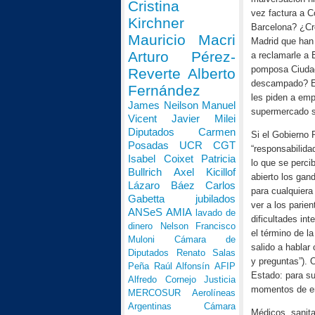
Cristina
vez factura a C
Kirchner
Barcelona? ¿Cre
Mauricio Macri
Madrid que han 
Arturo Pérez-
a reclamarle a 
pomposa Ciudad 
Reverte
Alberto
descampado? Es 
Fernández
les piden a emp
James Neilson
Manuel
supermercado s
Vicent
Javier Milei
Diputados
Carmen
Si el Gobierno 
Posadas
UCR
CGT
“responsabilida
Isabel Coixet
Patricia
lo que se perci
Bullrich
Axel Kicillof
abierto los gan
Lázaro Báez
Carlos
para cualquiera
Gabetta
jubilados
ver a los parie
ANSeS
AMIA
lavado de
dificultades in
dinero
Nelson Francisco
el término de l
Muloni
Cámara de
salido a hablar
Diputados
Renato Salas
y preguntas”). 
Peña
Raúl Alfonsín
AFIP
Estado: para su
Alfredo Cornejo
Justicia
momentos de em
MERCOSUR
Aerolíneas
Argentinas
Cámara
Médicos, sanita