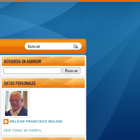
BÚSQUEDA EN AGENSUR
DATOS PERSONALES
NELSON FRANCISCO MULONI
VER TODO MI PERFIL