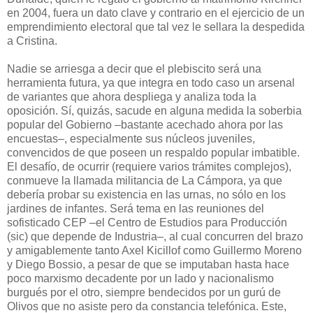
en 2004, fuera un dato clave y contrario en el ejercicio de un
emprendimiento electoral que tal vez le sellara la despedida
a Cristina.
Nadie se arriesga a decir que el plebiscito será una
herramienta futura, ya que integra en todo caso un arsenal
de variantes que ahora despliega y analiza toda la
oposición. Sí, quizás, sacude en alguna medida la soberbia
popular del Gobierno –bastante acechado ahora por las
encuestas–, especialmente sus núcleos juveniles,
convencidos de que poseen un respaldo popular imbatible.
El desafío, de ocurrir (requiere varios trámites complejos),
conmueve la llamada militancia de
La Cámpora
, ya que
debería probar su existencia en las urnas, no sólo en los
jardines de infantes. Será tema en las reuniones del
sofisticado CEP –el Centro de Estudios para Producción
(sic) que depende de Industria–, al cual concurren del brazo
y amigablemente tanto Axel Kicillof como Guillermo Moreno
y Diego Bossio, a pesar de que se imputaban hasta hace
poco marxismo decadente por un lado y nacionalismo
burgués por el otro, siempre bendecidos por un gurú de
Olivos que no asiste pero da constancia telefónica. Este,