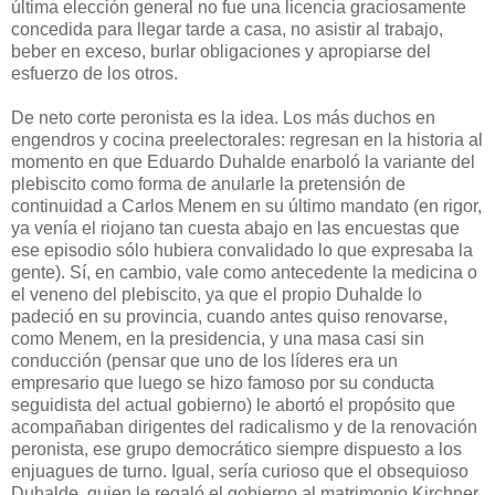
última elección general no fue una licencia graciosamente
concedida para llegar tarde a casa, no asistir al trabajo,
beber en exceso, burlar obligaciones y apropiarse del
esfuerzo de los otros.
De neto corte peronista es la idea. Los más duchos en
engendros y cocina preelectorales: regresan en la historia al
momento en que Eduardo Duhalde enarboló la variante del
plebiscito como forma de anularle la pretensión de
continuidad a Carlos Menem en su último mandato (en rigor,
ya venía el riojano tan cuesta abajo en las encuestas que
ese episodio sólo hubiera convalidado lo que expresaba la
gente). Sí, en cambio, vale como antecedente la medicina o
el veneno del plebiscito, ya que el propio Duhalde lo
padeció en su provincia, cuando antes quiso renovarse,
como Menem, en la presidencia, y una masa casi sin
conducción (pensar que uno de los líderes era un
empresario que luego se hizo famoso por su conducta
seguidista del actual gobierno) le abortó el propósito que
acompañaban dirigentes del radicalismo y de la renovación
peronista, ese grupo democrático siempre dispuesto a los
enjuagues de turno. Igual, sería curioso que el obsequioso
Duhalde, quien le regaló el gobierno al matrimonio Kirchner