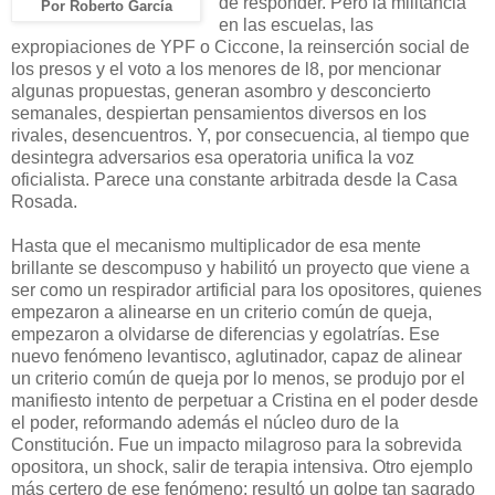
de responder. Pero la militancia
Por Roberto García
en las escuelas, las
expropiaciones de YPF o Ciccone, la reinserción social de
los presos y el voto a los menores de l8, por mencionar
algunas propuestas, generan asombro y desconcierto
semanales, despiertan pensamientos diversos en los
rivales, desencuentros. Y, por consecuencia, al tiempo que
desintegra adversarios esa operatoria unifica la voz
oficialista. Parece una constante arbitrada desde
la Casa
Rosada.
Hasta que el mecanismo multiplicador de esa mente
brillante se descompuso y habilitó un proyecto que viene a
ser como un respirador artificial para los opositores, quienes
empezaron a alinearse en un criterio común de queja,
empezaron a olvidarse de diferencias y egolatrías. Ese
nuevo fenómeno levantisco, aglutinador, capaz de alinear
un criterio común de queja por lo menos, se produjo por el
manifiesto intento de perpetuar a Cristina en el poder desde
el poder, reformando además el núcleo duro de
la
Constitución. Fue
un impacto milagroso para la sobrevida
opositora, un shock, salir de terapia intensiva. Otro ejemplo
más certero de ese fenómeno: resultó un golpe tan sagrado