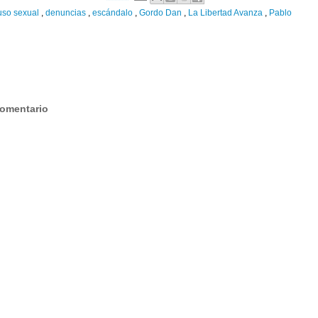
uso sexual
,
denuncias
,
escándalo
,
Gordo Dan
,
La Libertad Avanza
,
Pablo
:
comentario