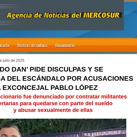
tacto
Rastros de cultura
Documentos
e julio de 2025
DO DAN’ PIDE DISCULPAS Y SE
A DEL ESCÁNDALO POR ACUSACIONES
 EXCONCEJAL PABLO LÓPEZ
ncionario fue denunciado por contratar militantes
ertarias para quedarse con parte del sueldo
y abusar sexualmente de ellas