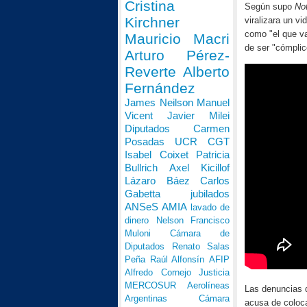
Cristina
Según supo
Not
Kirchner
viralizara un v
como "el que va
Mauricio Macri
de ser "cómplic
Arturo Pérez-
Reverte
Alberto
Fernández
James Neilson
Manuel
Vicent
Javier Milei
Diputados
Carmen
Posadas
UCR
CGT
Isabel Coixet
Patricia
Bullrich
Axel Kicillof
Lázaro Báez
Carlos
Gabetta
jubilados
ANSeS
AMIA
lavado de
dinero
Nelson Francisco
Muloni
Cámara de
Diputados
Renato Salas
Peña
Raúl Alfonsín
AFIP
Alfredo Cornejo
Justicia
MERCOSUR
Aerolíneas
Las denuncias q
Argentinas
Cámara
acusa de colocar