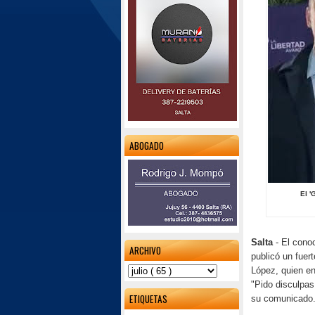
ABOGADO
El '
Salta
- El conoc
ARCHIVO
publicó un fuer
López, quien en
"Pido disculpas 
ETIQUETAS
su comunicado