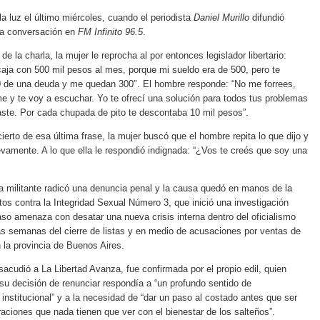
la luz el último miércoles, cuando el periodista
Daniel Murillo
difundió
la conversación en
FM Infinito 96.5
.
de la charla, la mujer le reprocha al por entonces legislador libertario:
aja con 500 mil pesos al mes, porque mi sueldo era de 500, pero te
 de una deuda y me quedan 300″. El hombre responde: “No me forrees,
me y te voy a escuchar. Yo te ofrecí una solución para todos tus problemas
ste. Por cada chupada de pito te descontaba 10 mil pesos”.
ierto de esa última frase, la mujer buscó que el hombre repita lo que dijo y
evamente. A lo que ella le respondió indignada: “¿Vos te creés que soy una
la militante radicó una denuncia penal y la causa quedó en manos de la
itos contra la Integridad Sexual Número 3, que inició una investigación
caso amenaza con desatar una nueva crisis interna dentro del oficialismo
cas semanas del cierre de listas y en medio de acusaciones por ventas de
 la provincia de Buenos Aires.
 sacudió a La Libertad Avanza, fue confirmada por el propio edil, quien
u decisión de renunciar respondía a “un profundo sentido de
 institucional” y a la necesidad de “dar un paso al costado antes que ser
raciones que nada tienen que ver con el bienestar de los salteños”.