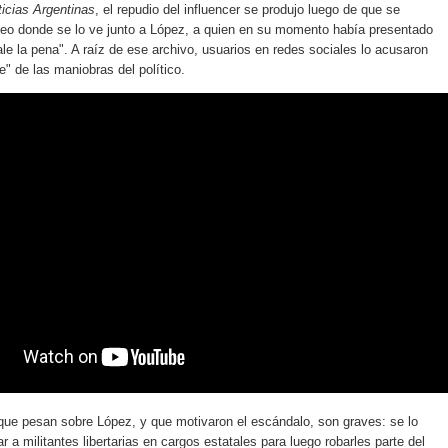
icias Argentinas
, el repudio del influencer se produjo luego de que se
ideo donde se lo ve junto a López, a quien en su momento había presentado
le la pena". A raíz de ese archivo, usuarios en redes sociales lo acusaron
e" de las maniobras del político.
ue pesan sobre López, y que motivaron el escándalo, son graves: se lo
 a militantes libertarias en cargos estatales para luego robarles parte del