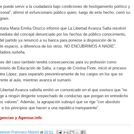
e puede servir a la ciudadanía bajo condiciones de hostigamiento político y
sonal”, afirmó el exfuncionario público quien, luego de este hecho, cerró su
agram.
ertaria Maria Emilia Orozco informó que La Libertad Avanza Salta resolvió
nmediata del concejal denunciado por los hechos de público conocimiento,
del partido ya renunció a su banca para ponerse a disposición de la
 este espacio, a diferencia de los otros, NO ENCUBRIMOS A NADIE”,
sladora norteña.
nes del caso también tendrá consecuencias para su profesión como
isterio de Educación de Salta, a cargo de Cristina Fiore, inició el proceso
ontra López, para separarlo preventivamente de los cargos en los que se
nte al aula, mientras avanza el sumario.
 Libertad Avanza salteña emitió un comunicado en el que sostuvo que “no
ege a ningún dirigente sospechado de conductas que pongan en entredicho
 los valores”. Además, la agrupación subrayó que se rige “con absoluto
y a los principios que hacen a una república transparente”.
gencias y Agensur.info
Nelson Francisco Muloni
at
20:51