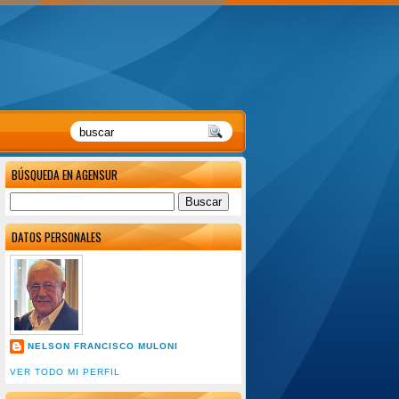
BÚSQUEDA EN AGENSUR
DATOS PERSONALES
NELSON FRANCISCO MULONI
VER TODO MI PERFIL