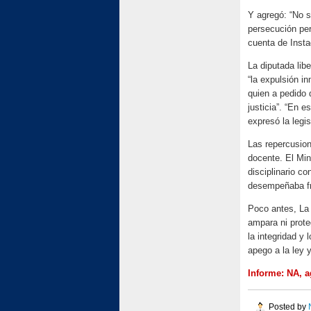
Y agregó: “No s
persecución per
cuenta de Inst
La diputada lib
“la expulsión i
quien a pedido 
justicia”. “En
expresó la legi
Las repercusio
docente. El Min
disciplinario c
desempeñaba fre
Poco antes, La
ampara ni prot
la integridad y
apego a la ley 
Informe: NA, a
Posted by