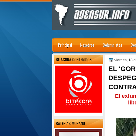
Principal
Nosotros
Columnistas
Con
BITÁCORA CONTENIDOS
viernes, 18 d
EL ‘GOR
DESPEG
CONTRA
El exfu
lib
BATERÍAS MURANO