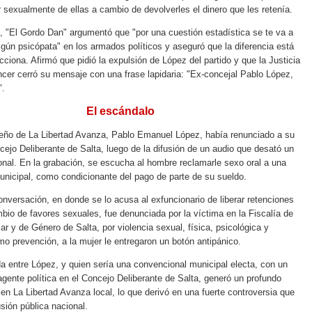
 sexualmente de ellas a cambio de devolverles el dinero que les retenía.
 "El Gordo Dan" argumentó que "por una cuestión estadística se te va a
lgún psicópata" en los armados políticos y aseguró que la diferencia está
ciona. Afirmó que pidió la expulsión de López del partido y que la Justicia
encer cerró su mensaje con una frase lapidaria: "Ex-concejal Pablo López,
".
El escándalo
teño de La Libertad Avanza, Pablo Emanuel López, había renunciado a su
cejo Deliberante de Salta, luego de la difusión de un audio que desató un
nal. En la grabación, se escucha al hombre reclamarle sexo oral a una
nicipal, como condicionante del pago de parte de su sueldo.
onversación, en donde se lo acusa al exfuncionario de liberar retenciones
mbio de favores sexuales, fue denunciada por la víctima en la Fiscalía de
ar y de Género de Salta, por violencia sexual, física, psicológica y
 prevención, a la mujer le entregaron un botón antipánico.
da entre López, y quien sería una convencional municipal electa, con un
gente política en el Concejo Deliberante de Salta, generó un profundo
o en La Libertad Avanza local, lo que derivó en una fuerte controversia que
sión pública nacional.