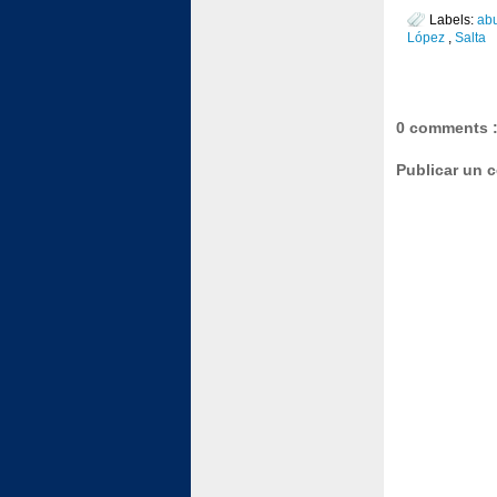
Labels:
ab
López
,
Salta
0 comments 
Publicar un 