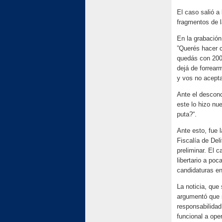
El caso salió a 
fragmentos de 
En la grabación 
”Querés hacer c
quedás con 200
dejá de forrear
y vos no acepta
Ante el desconc
este lo hizo nu
puta?“.
Ante esto, fue 
Fiscalía de Del
preliminar. El 
libertario a po
candidaturas en
La noticia, que
argumentó que s
responsabilidad
funcional a ope