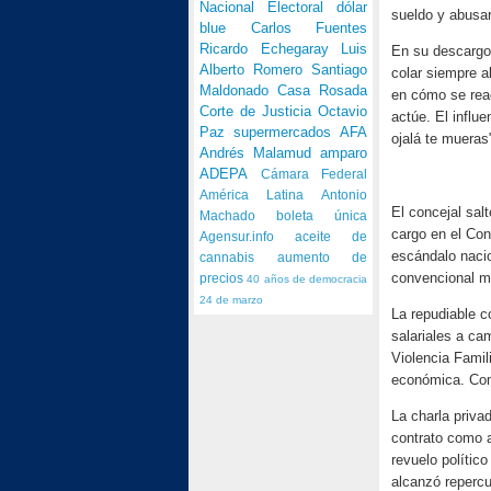
Nacional Electoral
dólar
sueldo y abusar
blue
Carlos Fuentes
Ricardo Echegaray
Luis
En su descargo,
Alberto Romero
Santiago
colar siempre a
Maldonado
Casa Rosada
en cómo se reac
Corte de Justicia
Octavio
actúe. El influ
Paz
supermercados
AFA
ojalá te mueras
Andrés Malamud
amparo
ADEPA
Cámara Federal
América Latina
Antonio
El concejal sal
Machado
boleta única
cargo en el Con
Agensur.info
aceite de
escándalo nacio
cannabis
aumento de
convencional mu
precios
40 años de democracia
24 de marzo
La repudiable c
salariales a ca
Violencia Famili
económica. Como
La charla priva
contrato como a
revuelo polític
alcanzó repercu