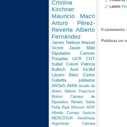
Cristina
Labels:
Fe
Kirchner
Mauricio Macri
Arturo Pérez-
Reverte
Alberto
0 comments 
Fernández
Publicar un 
James Neilson
Manuel
Vicent
Javier Milei
Diputados
Carmen
Posadas
UCR
CGT
Isabel Coixet
Patricia
Bullrich
Axel Kicillof
Lázaro Báez
Carlos
Gabetta
jubilados
ANSeS
AMIA
lavado de
dinero
Nelson Francisco
Muloni
Cámara de
Diputados
Renato Salas
Peña
Raúl Alfonsín
AFIP
Alfredo Cornejo
Justicia
MERCOSUR
Aerolíneas
Argentinas
Cámara