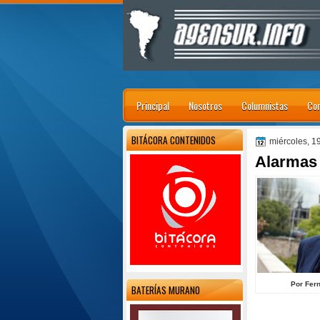
Principal
Nosotros
Columnistas
Con
BITÁCORA CONTENIDOS
miércoles, 1
Alarmas
Por Fer
BATERÍAS MURANO