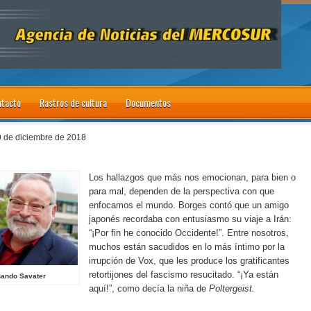
tacto
Rastros de cultura
Documentos
9 de diciembre de 2018
Los hallazgos que más nos emocionan, para bien o
para mal, dependen de la perspectiva con que
enfocamos el mundo. Borges contó que un amigo
japonés recordaba con entusiasmo su viaje a Irán:
“¡Por fin he conocido Occidente!”. Entre nosotros,
muchos están sacudidos en lo más íntimo por la
irrupción de Vox, que les produce los gratificantes
retortijones del fascismo resucitado. “¡Ya están
nando Savater
aquí!”, como decía la niña de
Poltergeist.