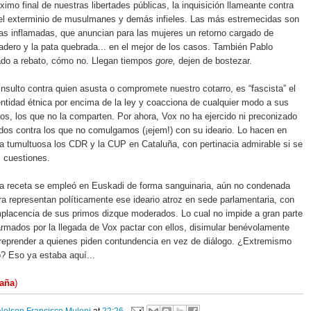
óximo final de nuestras libertades públicas, la inquisición llameante contra
, el exterminio de musulmanes y demás infieles. Las más estremecidas son
tas inflamadas, que anuncian para las mujeres un retorno cargado de
adero y la pata quebrada... en el mejor de los casos. También Pablo
ado a rebato, cómo no. Llegan tiempos
gore,
dejen de bostezar.
insulto contra quien asusta o compromete nuestro cotarro, es “fascista” el
ntidad étnica por encima de la ley y coacciona de cualquier modo a sus
ios, los que no la comparten. Por ahora, Vox no ha ejercido ni preconizado
os contra los que no comulgamos (¡ejem!) con su ideario. Lo hacen en
 tumultuosa los CDR y la CUP en Cataluña, con pertinacia admirable si se
s cuestiones.
la receta se empleó en Euskadi de forma sanguinaria, aún no condenada
ra representan políticamente ese ideario atroz en sede parlamentaria, con
mplacencia de sus primos dizque moderados. Lo cual no impide a gran parte
armados por la llegada de Vox pactar con ellos, disimular benévolamente
reprender a quienes piden contundencia en vez de diálogo. ¿Extremismo
? Eso ya estaba aquí...
paña
)
Nelson Francisco Muloni
at
22:26