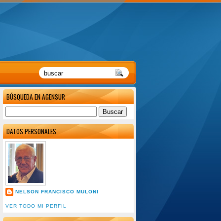
BÚSQUEDA EN AGENSUR
DATOS PERSONALES
NELSON FRANCISCO MULONI
VER TODO MI PERFIL