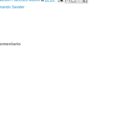
rnando Savater
:
comentario