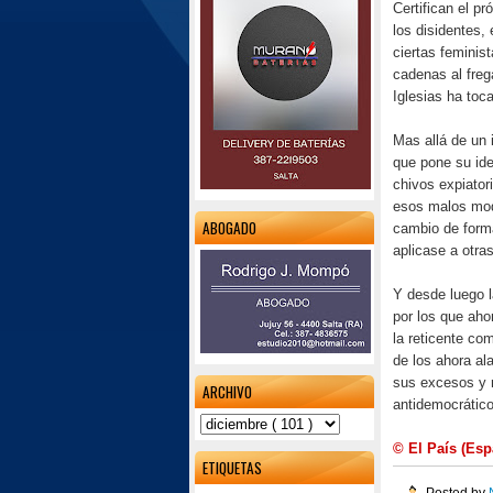
Certifican el pr
los disidentes
ciertas feminis
cadenas al freg
Iglesias ha toc
Mas allá de un 
que pone su ide
chivos expiator
esos malos mod
ABOGADO
cambio de forma
aplicase a otra
Y desde luego 
por los que aho
la reticente co
de los ahora al
sus excesos y 
ARCHIVO
antidemocrático
© El País (Es
ETIQUETAS
Posted by