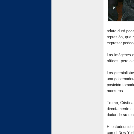
relato duró poc
represión, que 
expresar pedag
Las imágenes qu
nítidas, pero a
Los gremialista
una gobernadora
posición tomada
maestros.
Trump, Cristina
directamente co
dudar de su rea
El estadouniden
con el New York