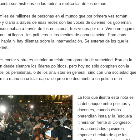
enta sus historias en las redes o replica las de los demás.
miles de millones de personas en el mundo que por primera vez toman
o y diario a través de esas redes con las voces de quienes los gobiernan.
escuchaban a través de los noticieros, tres veces por día. Viven en lugares
an –ni llegan– los políticos ni los medios de comunicación. Para esas
 había ni hay dilemas sobre la intermediación. Se enteran de los que le
rnet.
s contar y otra es instalar un relato con garantía de veracidad. Esa es la
ran desde siempre los líderes políticos, pero hoy no sólo compiten con la
de los periodistas, o de los analistas en general, sino con una sociedad que
en su mano un celular capaz de probar o desmentir a un policía o un
La foto que ilustra esta nota es
la del choque entre policías y
docentes, cuando éstos
pretendían instalar la “escuela
itinerante” frente al Congreso.
Las autoridades quisieron
imponer el relato de que los