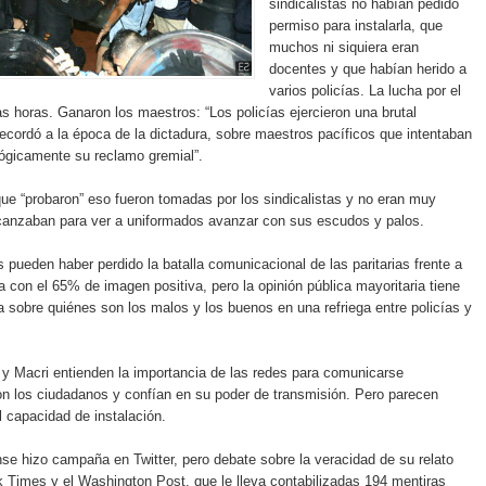
sindicalistas no habían pedido
permiso para instalarla, que
muchos ni siquiera eran
docentes y que habían herido a
varios policías. La lucha por el
as horas. Ganaron los maestros: “Los policías ejercieron una brutal
recordó a la época de la dictadura, sobre maestros pacíficos que intentaban
ógicamente su reclamo gremial”.
e “probaron” eso fueron tomadas por los sindicalistas y no eran muy
lcanzaban para ver a uniformados avanzar con sus escudos y palos.
s pueden haber perdido la batalla comunicacional de las paritarias frente a
 con el 65% de imagen positiva, pero la opinión pública mayoritaria tiene
 sobre quiénes son los malos y los buenos en una refriega entre policías y
 y Macri entienden la importancia de las redes para comunicarse
n los ciudadanos y confían en su poder de transmisión. Pero parecen
l capacidad de instalación.
se hizo campaña en Twitter, pero debate sobre la veracidad de su relato
 Times y el Washington Post, que le lleva contabilizadas 194 mentiras