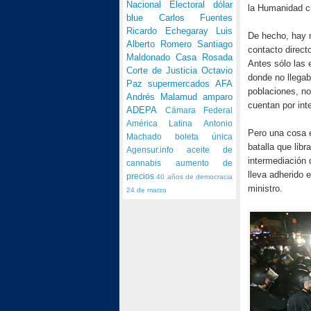
Nacional Electoral
dólar
la Humanidad cu
blue
Carlos Fuentes
Ricardo Echegaray
Luis
De hecho, hay 
Alberto Romero
Santiago
contacto direct
Maldonado
Casa Rosada
Antes sólo las 
Corte de Justicia
Octavio
donde no llegab
Paz
supermercados
AFA
poblaciones, no
Andrés Malamud
amparo
cuentan por inte
ADEPA
Cámara Federal
América Latina
Antonio
Pero una cosa e
Machado
boleta única
batalla que lib
Agensur.info
aceite de
intermediación 
cannabis
aumento de
lleva adherido 
precios
40 años de democracia
ministro.
24 de marzo