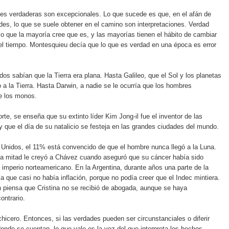
des verdaderas son excepcionales. Lo que sucede es que, en el afán de
des, lo que se suele obtener en el camino son interpretaciones. Verdad
lo que la mayoría cree que es, y las mayorías tienen el hábito de cambiar
el tiempo. Montesquieu decía que lo que es verdad en una época es error
dos sabían que la Tierra era plana. Hasta Galileo, que el Sol y los planetas
o a la Tierra. Hasta Darwin, a nadie se le ocurría que los hombres
e los monos.
rte, se enseña que su extinto líder Kim Jong-il fue el inventor de las
que el día de su natalicio se festeja en las grandes ciudades del mundo.
Unidos, el 11% está convencido de que el hombre nunca llegó a la Luna.
la mitad le creyó a Chávez cuando aseguró que su cáncer había sido
l imperio norteamericano. En la Argentina, durante años una parte de la
ía que casi no había inflación, porque no podía creer que el Indec mintiera.
n piensa que Cristina no se recibió de abogada, aunque se haya
ontrario.
chicero. Entonces, si las verdades pueden ser circunstanciales o diferir
donde se cuentan, lo que vale es la voz del que interpreta los hechos.