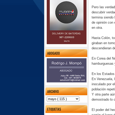
Pero las verda
descubrir verda
termina siendo 
de opinión con 
en otra.
Hasta Colón, to
giraban en torn
descendieran d
ABOGADO
En Corea del No
hamburguesas y 
En los Estados 
En Venezuela, 
inoculado por e
población repet
ARCHIVO
Y otra parte aú
demostrado lo c
ETIQUETAS
El poder del he
según el lugar 