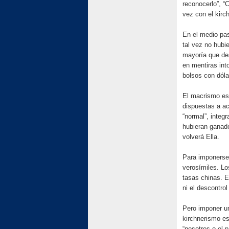
reconocerlo”, “
vez con el kirc
En el medio pas
tal vez no hubi
mayoría que des
en mentiras int
bolsos con dóla
El macrismo est
dispuestas a ac
“normal”, integ
hubieran ganado
volverá Ella.
Para imponerse
verosímiles. Lo
tasas chinas. 
ni el descontro
Pero imponer un
kirchnerismo es
“nosotros o el 