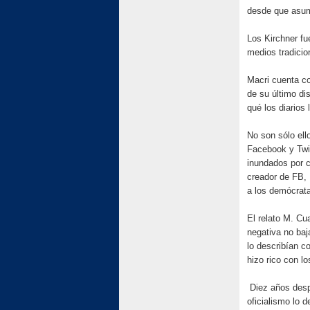
desde que asum
Los Kirchner fu
medios tradicio
Macri cuenta co
de su último di
qué los diarios 
No son sólo ell
Facebook y Twi
inundados por 
creador de FB, 
a los demócrat
El relato M. Cu
negativa no baj
lo describían c
hizo rico con l
Diez años despu
oficialismo lo d