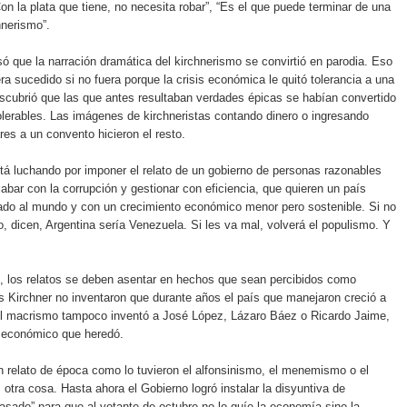
Con la plata que tiene, no necesita robar”, “Es el que puede terminar de una
hnerismo”.
ó que la narración dramática del kirchnerismo se convirtió en parodia. Eso
era sucedido si no fuera porque la crisis económica le quitó tolerancia a una
cubrió que las que antes resultaban verdades épicas se habían convertido
olerables. Las imágenes de kirchneristas contando dinero o ingresando
res a un convento hicieron el resto.
á luchando por imponer el relato de un gobierno de personas razonables
abar con la corrupción y gestionar con eficiencia, que quieren un país
rado al mundo y con un crecimiento económico menor pero sostenible. Si no
, dicen, Argentina sería Venezuela. Si les va mal, volverá el populismo. Y
, los relatos se deben asentar en hechos que sean percibidos como
s Kirchner no inventaron que durante años el país que manejaron creció a
El macrismo tampoco inventó a José López, Lázaro Báez o Ricardo Jaime,
l económico que heredó.
 relato de época como lo tuvieron el alfonsinismo, el menemismo o el
 otra cosa. Hasta ahora el Gobierno logró instalar la disyuntiva de
pasado” para que al votante de octubre no lo guíe la economía sino la