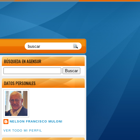
BÚSQUEDA EN AGENSUR
DATOS PERSONALES
NELSON FRANCISCO MULONI
VER TODO MI PERFIL