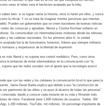
omo veraz el relato será el hechicero aceptado por la tribu.
 saben bien: si no logran narrar la historia, otros lo harán por ellos, y nunca
 como la oficial. Y no se trata de imaginar mentes perversas que intentan
ueblo. Pueden ser gobernantes que se creen hacedores de buenas noticias
 todos las conozcan y aprueben. Néstor y Cristina Kirchner soñaron un
distas. Se comunicaban sin intermediaciones molestas desde las tribunas,
iales y las cadenas nacionales. En los primeros años K, la verdad
e aceptada fue la de funcionarios honestos, líderes que siempre militaron
s humanos y respetuosos de la libertad de expresión.
 es más liberal y no supone ese control mediático. Pero, como otros
erva la tentación de evitar intermediarios en la comunicación con “la
 supone que las redes sociales son el aporte que la tecnología acercó
ende que con las redes y los celulares la comunicación licuó lo que parecía
nente. Jaime Duran Barba explica que debido a eso “la construcción de
e ser patrimonio de las élites y se puso al alcance de todas las personas”.
 conectada, dando a conocer cada instante de su vida y filmando todo.
lones de sitios. Facebook tiene 1.600 millones de usuarios. Twitter, 350
App, 1.200 millones. YouTube, mil millones. Un porcentaje importante de