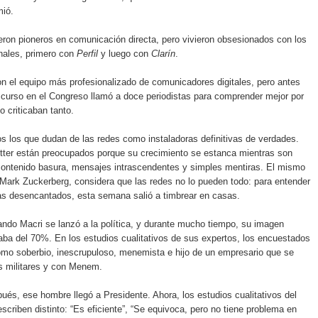
ió.
eron pioneros en comunicación directa, pero vivieron obsesionados con los
nales, primero con
Perfil
y luego con
Clarín
.
n el equipo más profesionalizado de comunicadores digitales, pero antes
scurso en el Congreso llamó a doce periodistas para comprender mejor por
lo criticaban tanto.
os los que dudan de las redes como instaladoras definitivas de verdades.
tter están preocupados porque su crecimiento se estanca mientras son
contenido basura, mensajes intrascendentes y simples mentiras. El mismo
Mark Zuckerberg, considera que las redes no lo pueden todo: para entender
as desencantados, esta semana salió a timbrear en casas.
ando Macri se lanzó a la política, y durante mucho tiempo, su imagen
aba del 70%. En los estudios cualitativos de sus expertos, los encuestados
omo soberbio, inescrupuloso, menemista e hijo de un empresario que se
os militares y con Menem.
és, ese hombre llegó a Presidente. Ahora, los estudios cualitativos del
escriben distinto: “Es eficiente”, “Se equivoca, pero no tiene problema en