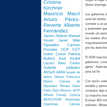
Cristina
Quien imponga c
Kirchner
Mauricio Macri
Los gobiernos lo
Arturo Pérez-
será tan bonita
someter a un p
Reverte
Alberto
y pretenden que
Fernández
mundo sin perio
James Neilson
Manuel
los medios ofic
Vicent
Javier Milei
mayoritariament
Diputados
Carmen
por los derecho
Posadas
UCR
CGT
Isabel Coixet
Patricia
El ADN macrista
Bullrich
Axel Kicillof
gobiernos, cons
Lázaro Báez
Carlos
gente”. Además,
Gabetta
jubilados
para tal fin.
ANSeS
AMIA
lavado de
dinero
Nelson Francisco
Con razón, enti
Muloni
Cámara de
estable y perma
Diputados
Renato Salas
Peña
Raúl Alfonsín
AFIP
símbolos dejó d
Alfredo Cornejo
Justicia
La mayoría vive
MERCOSUR
Aerolíneas
Existen 863 mil
Argentinas
Cámara
millones. Whats