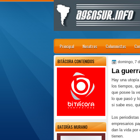
Principal
Nosotros
Columnistas
Con
BITÁCORA CONTENIDOS
domingo, 7 
La guerra
Hay una utopía 
los tiempos, qu
que posee la ve
lo que pasó y l
si sabe eso, qu
Los periodistas
empresarios pag
BATERÍAS MURANO
dan la vida por
tienen.