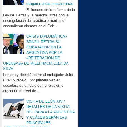
obligaron a dar marcha atrás
El fracaso de la reforma de la
Ley de Tierras y la marcha atrás con la
desregulación del practicaje marítimo
encendieron alarmas en el Gob...
CRISIS DIPLOMÁTICA /
BRASIL RETIRA SU
EMBAJADOR EN LA
ARGENTINA POR LA
«REITERACIÓN DE
OFENSAS» DE MILEI HACIA LULA DA
SILVA
Itamaraty decidió retirar al embajador Julio
Bitelli y rebajó, por primera vez en
décadas, su vínculo con el Gobierno
argentino al nivel de...
VISITA DE LEÓN XIV /
DETALLES DE LA VISITA
DEL PAPA A LA ARGENTINA
Y CUÁLES SERÁN LAS
PRINCIPALES