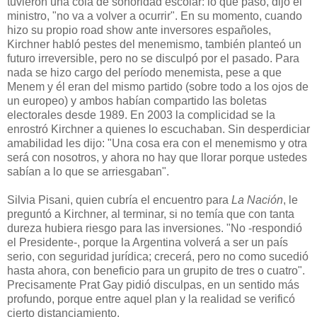
tuvieron una cola de sonoridad escolar: lo que pasó, dijo el
ministro, "no va a volver a ocurrir". En su momento, cuando
hizo su propio road show ante inversores españoles,
Kirchner habló pestes del menemismo, también planteó un
futuro irreversible, pero no se disculpó por el pasado. Para
nada se hizo cargo del período menemista, pese a que
Menem y él eran del mismo partido (sobre todo a los ojos de
un europeo) y ambos habían compartido las boletas
electorales desde 1989. En 2003 la complicidad se la
enrostró Kirchner a quienes lo escuchaban. Sin desperdiciar
amabilidad les dijo: "Una cosa era con el menemismo y otra
será con nosotros, y ahora no hay que llorar porque ustedes
sabían a lo que se arriesgaban".
Silvia Pisani, quien cubría el encuentro para
La Nación
, le
preguntó a Kirchner, al terminar, si no temía que con tanta
dureza hubiera riesgo para las inversiones. "No -respondió
el Presidente-, porque la Argentina volverá a ser un país
serio, con seguridad jurídica; crecerá, pero no como sucedió
hasta ahora, con beneficio para un grupito de tres o cuatro".
Precisamente Prat Gay pidió disculpas, en un sentido más
profundo, porque entre aquel plan y la realidad se verificó
cierto distanciamiento.