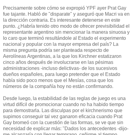
Precisamente sobre cómo se expropió YPF ayer Prat Gay
fue tajante. Habló de "disparate" y aseguró que Macri va en
la dirección contraria. Es interesante detenerse en este
punto. ¿Habría tenido otro modo de ofrecer previsibilidad el
representante argentino sin mencionar la manera sinuosa y
lo caro que terminó resultándole al Estado el experimento
nacional y popular con la mayor empresa del país? La
misma pregunta podría ser planteada respecto de
Aerolíneas Argentinas, a la que los Kirchner estatizaron
cinco años después de involucrarse en las pésimas
administraciones -incluso delictivas- de los sucesivos
dueños españoles, para luego pretender que el Estado
había sido poco menos que el Mesías, cosa que los
números de la compañía hoy no están confirmando.
Desde luego, la estabilidad de las reglas de juego es una
virtud difícil de promocionar cuando no ha habido tiempo
para demostrarla. Las disculpas por el kirchnerismo que
supimos conseguir tal vez ganaron eficacia cuando Prat
Gay bromeó con la cuestión de las formas, se ve que sin
necesidad de explicar más: "Dados los antecedentes -dijo-
me alcanzaría con llegar temprano, ceñirme al tiempo