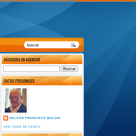
BÚSQUEDA EN AGENSUR
DATOS PERSONALES
NELSON FRANCISCO MULONI
VER TODO MI PERFIL