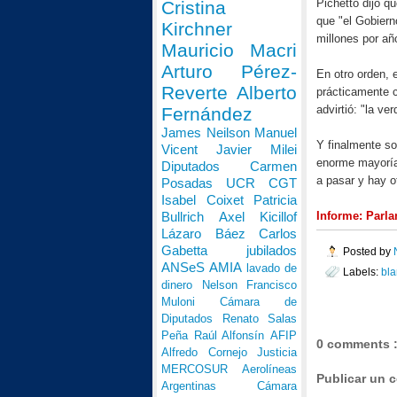
Pichetto dijo q
Cristina
que "el Gobiern
Kirchner
millones por añ
Mauricio Macri
Arturo Pérez-
En otro orden, 
Reverte
Alberto
prácticamente c
advirtió: "la v
Fernández
James Neilson
Manuel
Y finalmente so
Vicent
Javier Milei
enorme mayoría
Diputados
Carmen
a pasar y hay 
Posadas
UCR
CGT
Isabel Coixet
Patricia
Informe: Parl
Bullrich
Axel Kicillof
Lázaro Báez
Carlos
Gabetta
jubilados
Posted by
ANSeS
AMIA
lavado de
Labels:
bla
dinero
Nelson Francisco
Muloni
Cámara de
Diputados
Renato Salas
Peña
Raúl Alfonsín
AFIP
0 comments 
Alfredo Cornejo
Justicia
MERCOSUR
Aerolíneas
Publicar un 
Argentinas
Cámara