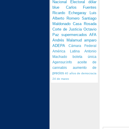
Nacional Electoral
dólar
blue
Carlos Fuentes
Ricardo Echegaray
Luis
Alberto Romero
Santiago
Maldonado
Casa Rosada
Corte de Justicia
Octavio
Paz
supermercados
AFA
Andrés Malamud
amparo
ADEPA
Cámara Federal
América Latina
Antonio
Machado
boleta única
Agensur.info
aceite de
cannabis
aumento de
precios
40 años de democracia
24 de marzo