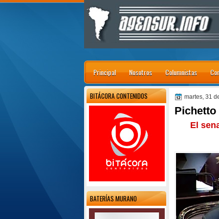
Principal
Nosotros
Columnistas
Con
BITÁCORA CONTENIDOS
martes, 31 
Pichetto
El sen
BATERÍAS MURANO