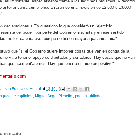
ue "es importante, especialmente frente a los legítimos reclamos" y recordó
o anterior venía cumpliendo a razón de una inversión de 12.500 o 13.000
o".
en declaraciones a
TN
cuestionó lo que consideró un "ejercicio
esarista del poder" por parte del Gobierno macrista y en ese sentido
erdad, no les da para eso, porque no tienen mayoría parlamentaria".
stuvo que "si el Gobierno quiere imponer cosas que van en contra de la
, no va a tener el apoyo de diputados y senadores. Hay cosas que no van
otras que acompañaremos. Hay que tener un marco prepositivo".
amentario.com
Nelson Francisco Muloni
at
13:46
nqueo de capitales
,
Miguel Ángel Pichetto
,
pago a jubilados
:
comentario