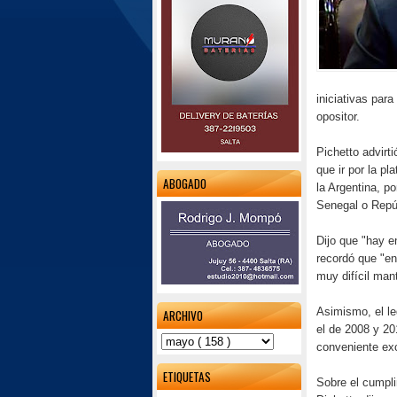
iniciativas para
opositor.
Pichetto advirt
que ir por la p
ABOGADO
la Argentina, p
Senegal o Repú
Dijo que "hay e
recordó que "en
muy difícil mant
Asimismo, el leg
ARCHIVO
el de 2008 y 20
conveniente excl
ETIQUETAS
Sobre el cumpli