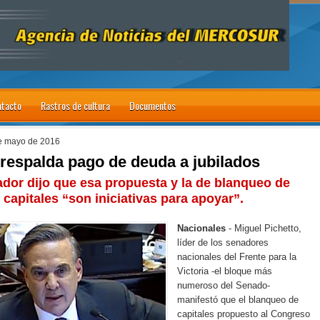
tacto
Rastros de cultura
Documentos
de mayo de 2016
 respalda pago de deuda a jubilados
ador dijo que esa propuesta y la de blanqueo de
capitales
“son iniciativas para apoyar”.
Nacionales
- Miguel Pichetto,
líder de los senadores
nacionales del Frente para la
Victoria -el bloque más
numeroso del Senado-
manifestó que el blanqueo de
capitales propuesto al Congreso