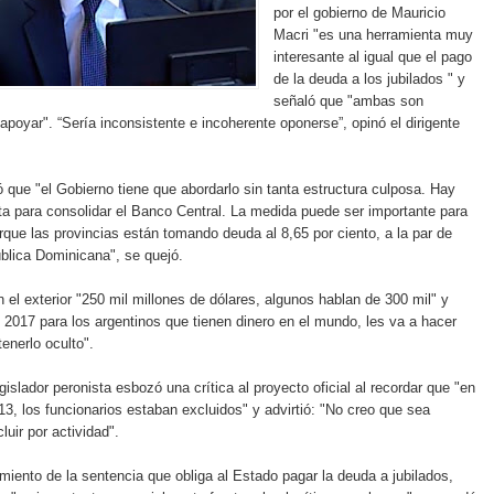
por el gobierno de Mauricio
Macri "es una herramienta muy
interesante al igual que el pago
de la deuda a los jubilados " y
señaló que "ambas son
 apoyar". “Sería inconsistente e incoherente oponerse”, opinó el dirigente
ió que "el Gobierno tiene que abordarlo sin tanta estructura culposa. Hay
lata para consolidar el Banco Central. La medida puede ser importante para
orque las provincias están tomando deuda al 8,65 por ciento, a la par de
blica Dominicana", se quejó.
n el exterior "250 mil millones de dólares, algunos hablan de 300 mil" y
 2017 para los argentinos que tienen dinero en el mundo, les va a hacer
enerlo oculto".
islador peronista esbozó una crítica al proyecto oficial al recordar que "en
13, los funcionarios estaban excluidos" y advirtió: "No creo que sea
uir por actividad".
miento de la sentencia que obliga al Estado pagar la deuda a jubilados,