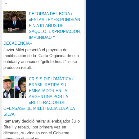
...
REFORMA DEL BCRA /
«ESTAS LEYES PONDRÁN
FIN A 91 AÑOS DE
SAQUEO, EXPROPIACIÓN,
IMPUNIDAD Y
DECADENCIA»
Javier Milei presentó el proyecto de
modificación de la Carta Orgánica de esa
entidad y anunció el “grillete fiscal” si se
producen result...
CRISIS DIPLOMÁTICA /
BRASIL RETIRA SU
EMBAJADOR EN LA
ARGENTINA POR LA
«REITERACIÓN DE
OFENSAS» DE MILEI HACIA LULA DA
SILVA
Itamaraty decidió retirar al embajador Julio
Bitelli y rebajó, por primera vez en
décadas, su vínculo con el Gobierno
argentino al nivel de...