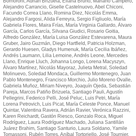
Bornoroni, Adrián Brizuela, Eliana Bruno, Mariano Campero,
Alejandro Carrancio, Giselle Castelnuovo, Abel Chiconi,
Facundo Correa Llano, Romina Diez, Nicolás Emma,
Alejandro Fargosi, Alida Ferreyra, Sergio Figliuolo, María
Gabriela Flores, Maira Frías, María Virginia Gallardo, Álvaro
García, Carlos García, Silvana Giudici, Rosario Goitia,
Alfredo González, María Luisa González Estevarena, Maura
Gruber, Jairo Guzmán, Diego Hartfield, Patricia Holzman,
Gerardo Huesen, Gladys Humenuk, María Cecilia Ibáñez,
Andrés Laumann, Lilia Lemoine, Andrés Leone, Mercedes
Llano, Enrique Lluch, Johanna Longo, Lorena Macyszyn,
Álvaro Martínez, Nicolás Mayoraz, Julieta Metral, Soledad
Molinuevo, Soledad Mondaca, Guillermo Montenegro, Juan
Pablo Montenegro, Francisco Morchio, Julio Moreno Ovalle,
Gabriela Muñoz, Miriam Niveyro, Joaquín Ojeda, Sebastián
Pareja, Marcos Patiño Brizuela, Santiago Pauli, Agustín
Pellegrini, Federico Pelli, José Peluc, Luis Petri, María
Lorena Petrovich, Luis Picat, María Celeste Ponce, Manuel
Quintar, Valentina Ravera, Adrián Ravier, Verónica Razzini,
Karen Reichardt, Gastón Riesco, Gonzalo Roca, Miguel
Rodríguez, Laura Rodríguez Machado, Juliana Santillán
Juárez Brahim, Santiago Santurio, Laura Soldano, Yamile
Tomassoni, Rubén Torres, Aníbal Tortoriello, José Tournier,