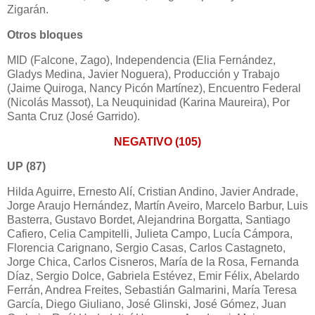
Zigarán.
Otros bloques
MID (Falcone, Zago), Independencia (Elia Fernández,
Gladys Medina, Javier Noguera), Producción y Trabajo
(Jaime Quiroga, Nancy Picón Martínez), Encuentro Federal
(Nicolás Massot), La Neuquinidad (Karina Maureira), Por
Santa Cruz (José Garrido).
NEGATIVO (105)
UP (87)
Hilda Aguirre, Ernesto Alí, Cristian Andino, Javier Andrade,
Jorge Araujo Hernández, Martín Aveiro, Marcelo Barbur, Luis
Basterra, Gustavo Bordet, Alejandrina Borgatta, Santiago
Cafiero, Celia Campitelli, Julieta Campo, Lucía Cámpora,
Florencia Carignano, Sergio Casas, Carlos Castagneto,
Jorge Chica, Carlos Cisneros, María de la Rosa, Fernanda
Díaz, Sergio Dolce, Gabriela Estévez, Emir Félix, Abelardo
Ferrán, Andrea Freites, Sebastián Galmarini, María Teresa
García, Diego Giuliano, José Glinski, José Gómez, Juan