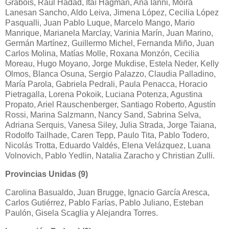
Grabois, Raúl Hadad, Itaí Hagman, Ana Ianni, Moira
Lanesan Sancho, Aldo Leiva, Jimena López, Cecilia López
Pasqualli, Juan Pablo Luque, Marcelo Mango, Mario
Manrique, Marianela Marclay, Varinia Marín, Juan Marino,
Germán Martínez, Guillermo Michel, Fernanda Miño, Juan
Carlos Molina, Matías Molle, Roxana Monzón, Cecilia
Moreau, Hugo Moyano, Jorge Mukdise, Estela Neder, Kelly
Olmos, Blanca Osuna, Sergio Palazzo, Claudia Palladino,
María Parola, Gabriela Pedrali, Paula Penacca, Horacio
Pietragalla, Lorena Pokoik, Luciana Potenza, Agustina
Propato, Ariel Rauschenberger, Santiago Roberto, Agustín
Rossi, Marina Salzmann, Nancy Sand, Sabrina Selva,
Adriana Serquis, Vanesa Siley, Julia Strada, Jorge Taiana,
Rodolfo Tailhade, Caren Tepp, Paulo Tita, Pablo Todero,
Nicolás Trotta, Eduardo Valdés, Elena Velázquez, Luana
Volnovich, Pablo Yedlin, Natalia Zaracho y Christian Zulli.
Provincias Unidas (9)
Carolina Basualdo, Juan Brugge, Ignacio García Aresca,
Carlos Gutiérrez, Pablo Farías, Pablo Juliano, Esteban
Paulón, Gisela Scaglia y Alejandra Torres.