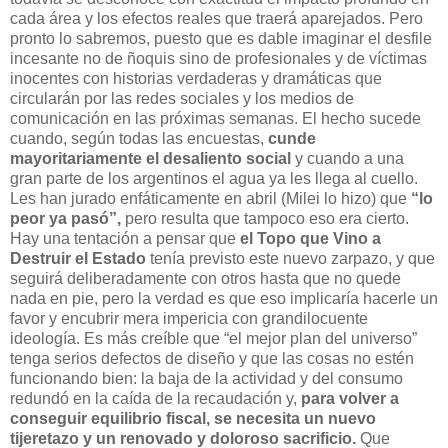
cada área y los efectos reales que traerá aparejados. Pero
pronto lo sabremos, puesto que es dable imaginar el desfile
incesante no de ñoquis sino de profesionales y de víctimas
inocentes con historias verdaderas y dramáticas que
circularán por las redes sociales y los medios de
comunicación en las próximas semanas. El hecho sucede
cuando, según todas las encuestas,
cunde
mayoritariamente el desaliento social
y cuando a una
gran parte de los argentinos el agua ya les llega al cuello.
Les han jurado enfáticamente en abril (Milei lo hizo) que
“lo
peor ya pasó”,
pero resulta que tampoco eso era cierto.
Hay una tentación a pensar que
el Topo que Vino a
Destruir el Estado
tenía previsto este nuevo zarpazo, y que
seguirá deliberadamente con otros hasta que no quede
nada en pie, pero la verdad es que eso implicaría hacerle un
favor y encubrir mera impericia con grandilocuente
ideología. Es más creíble que “el mejor plan del universo”
tenga serios defectos de diseño y que las cosas no estén
funcionando bien: la baja de la actividad y del consumo
redundó en la caída de la recaudación y,
para volver a
conseguir equilibrio fiscal, se necesita un nuevo
tijeretazo y un renovado y doloroso sacrificio.
Que