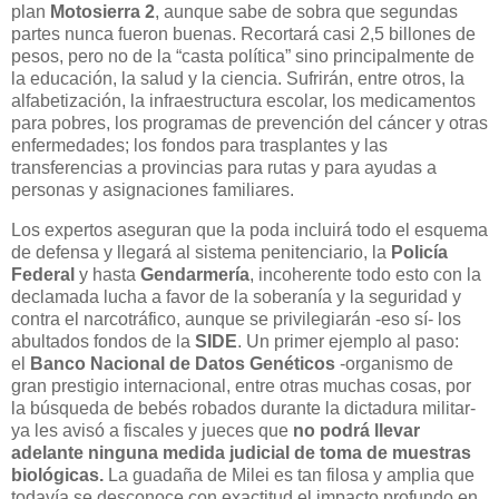
plan
Motosierra 2
, aunque sabe de sobra que segundas
partes nunca fueron buenas. Recortará casi 2,5 billones de
pesos, pero no de la “casta política” sino principalmente de
la educación, la salud y la ciencia. Sufrirán, entre otros, la
alfabetización, la infraestructura escolar, los medicamentos
para pobres, los programas de prevención del cáncer y otras
enfermedades; los fondos para trasplantes y las
transferencias a provincias para rutas y para ayudas a
personas y asignaciones familiares.
Los expertos aseguran que la poda incluirá todo el esquema
de defensa y llegará al sistema penitenciario, la
Policía
Federal
y hasta
Gendarmería
, incoherente todo esto con la
declamada lucha a favor de la soberanía y la seguridad y
contra el narcotráfico, aunque se privilegiarán -eso sí- los
abultados fondos de la
SIDE
. Un primer ejemplo al paso:
el
Banco Nacional de Datos Genéticos
-organismo de
gran prestigio internacional, entre otras muchas cosas, por
la búsqueda de bebés robados durante la dictadura militar-
ya les avisó a fiscales y jueces que
no podrá llevar
adelante ninguna medida judicial de toma de muestras
biológicas.
La guadaña de Milei es tan filosa y amplia que
todavía se desconoce con exactitud el impacto profundo en