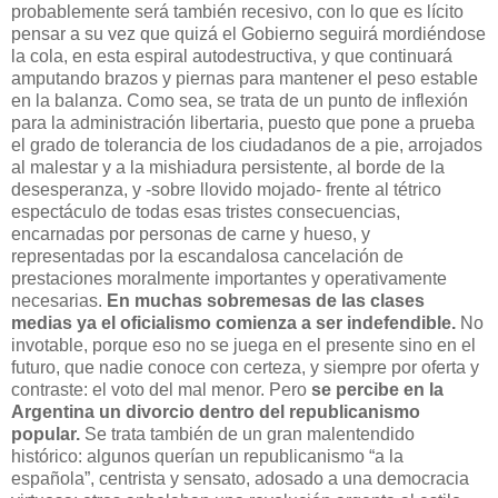
probablemente será también recesivo, con lo que es lícito
pensar a su vez que quizá el Gobierno seguirá mordiéndose
la cola, en esta espiral autodestructiva, y que continuará
amputando brazos y piernas para mantener el peso estable
en la balanza. Como sea, se trata de un punto de inflexión
para la administración libertaria, puesto que pone a prueba
el grado de tolerancia de los ciudadanos de a pie, arrojados
al malestar y a la mishiadura persistente, al borde de la
desesperanza, y -sobre llovido mojado- frente al tétrico
espectáculo de todas esas tristes consecuencias,
encarnadas por personas de carne y hueso, y
representadas por la escandalosa cancelación de
prestaciones moralmente importantes y operativamente
necesarias.
En muchas sobremesas de las clases
medias ya el oficialismo comienza a ser indefendible.
No
invotable, porque eso no se juega en el presente sino en el
futuro, que nadie conoce con certeza, y siempre por oferta y
contraste: el voto del mal menor. Pero
se percibe en la
Argentina un divorcio dentro del republicanismo
popular.
Se trata también de un gran malentendido
histórico: algunos querían un republicanismo “a la
española”, centrista y sensato, adosado a una democracia