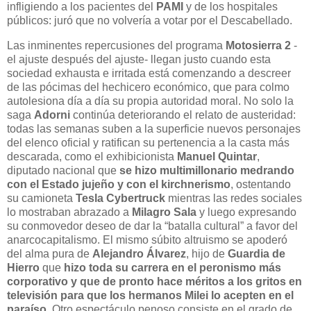
infligiendo a los pacientes del
PAMI
y de los hospitales
públicos: juró que no volvería a votar por el Descabellado.
Las inminentes repercusiones del programa
Motosierra 2
-
el ajuste después del ajuste- llegan justo cuando esta
sociedad exhausta e irritada está comenzando a descreer
de las pócimas del hechicero económico, que para colmo
autolesiona día a día su propia autoridad moral. No solo la
saga
Adorni
continúa deteriorando el relato de austeridad:
todas las semanas suben a la superficie nuevos personajes
del elenco oficial y ratifican su pertenencia a la casta más
descarada, como el exhibicionista
Manuel Quintar
,
diputado nacional que
se hizo multimillonario medrando
con el Estado jujeño y con el kirchnerismo
, ostentando
su camioneta
Tesla Cybertruck
mientras las redes sociales
lo mostraban abrazado a
Milagro Sala
y luego expresando
su conmovedor deseo de dar la “batalla cultural” a favor del
anarcocapitalismo. El mismo súbito altruismo se apoderó
del alma pura de
Alejandro Álvarez
, hijo de
Guardia de
Hierro
que
hizo toda su carrera en el peronismo más
corporativo y que de pronto hace méritos a los gritos en
televisión para que los hermanos Milei lo acepten en el
paraíso.
Otro espectáculo penoso consiste en el grado de