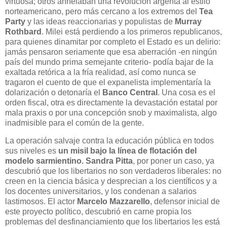
virtuosa; otros anhelaban una revolución argenta al estilo
norteamericano, pero más cercano a los extremos del
Tea
Party
y las ideas reaccionarias y populistas de
Murray
Rothbard
. Milei está perdiendo a los primeros republicanos,
para quienes dinamitar por completo el Estado es un delirio:
jamás pensaron seriamente que esa aberración -en ningún
país del mundo prima semejante criterio- podía bajar de la
exaltada retórica a la fría realidad, así como nunca se
tragaron el cuento de que el expanelista implementaría la
dolarización o detonaría el
Banco Central
. Una cosa es el
orden fiscal, otra es directamente la devastación estatal por
mala praxis o por una concepción snob y maximalista, algo
inadmisible para el común de la gente.
La operación salvaje contra la educación pública en todos
sus niveles es
un misil bajo la línea de flotación del
modelo sarmientino.
Sandra Pitta
, por poner un caso, ya
descubrió que los libertarios no son verdaderos liberales: no
creen en la ciencia básica y desprecian a los científicos y a
los docentes universitarios, y los condenan a salarios
lastimosos. El actor
Marcelo Mazzarello
, defensor inicial de
este proyecto político, descubrió en carne propia los
problemas del desfinanciamiento que los libertarios les está