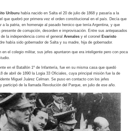
ito Uriburu
había nacido en Salta el 20 de julio de 1868 y pasaría a la
r el que quebró por primera vez el orden constitucional en el país. Decía que
r a la patria, en homenaje al pasado heroico que tenía Argentina, y que
 presente de corrupción, desorden e improvisación. Entre sus antepasados
 de la independencia como el general
Arenales
y el coronel
Evaristo
dre había sido gobernador de Salta y su madre, hija de gobernador.
 en el colegio militar, sus jefes apuntaron que era inteligente pero con poca
studio.
nte en el Batallón 1º de Infantería, fue en su misma casa que quedó
8 de abril de 1890 la Logia 33 Oficiales, cuya principal misión fue la de
sidente Miguel Juárez Celman. Se puso en contacto con los jefes
 y participó de la llamada Revolución del Parque, en julio de ese año.