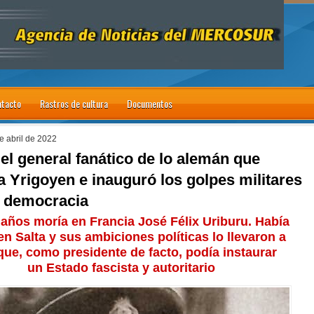
tacto
Rastros de cultura
Documentos
e abril de 2022
 el general fanático de lo alemán que
a Yrigoyen e inauguró los golpes militares
a democracia
años moría en Francia José Félix Uriburu. Había
en Salta y sus ambiciones políticas lo llevaron a
que, como presidente de facto, podía instaurar
un Estado
fascista y autoritario