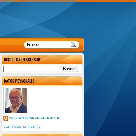
BÚSQUEDA EN AGENSUR
DATOS PERSONALES
NELSON FRANCISCO MULONI
VER TODO MI PERFIL