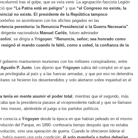
ncolumnó tras el golpe, que se veía venir. La agrupación fascista Legión
ció que
“La Patria está en peligro”
y que
“el Congreso no existe, la
incial no existe. El presidente de la República tampoco
orteños se asombraron con los afiches pegados en las
rtencia perentoria: la Renuncia Presidencial o la Guerra Necesaria”
.
 dirigente nacionalista
Manuel Carlés
, futuro admirador
solini
, se dirigía a
Yrigoyen
:
“Renuncie, señor; sea honrado como
 resignó el mando cuando le faltó, como a usted, la confianza de la
l gobierno mantuvieron reuniones con los militares conspiradores, entre
y
Agustín P. Justo
. Les dijeron que
Yrigoyen
sabía del complot en el que
ue privilegiaba al país y a las fuerzas armadas, y que por eso no detendría
itares se hicieron los desentendidos y solo alertaron sobre inquietud en el
a tenía en mente asumir el poder total
, mientras que el segundo, más
scaba que la presidencia pasase al vicepresidente radical y que se llamase
tres meses, abriéndole el juego a los partidos políticos.
en conocía a
Yrigoyen
desde la época en que habían peleado en el mismo
volución del Parque, en 1890- confesaría tiempo después que no estaba
volución, sino una operación de guerra. Cuando le ofrecieron liderar el
, había puesto una sola condición:
él solo mandaría y todos deberían