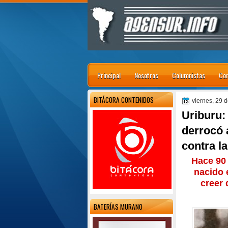
Principal
Nosotros
Columnistas
Con
BITÁCORA CONTENIDOS
viernes, 29 d
Uriburu:
derrocó 
contra l
Hace 90 
nacido 
creer
BATERÍAS MURANO