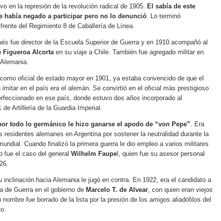
vo en la represión de la revolución radical de 1905.
El sabía de este
 había negado a participar pero no lo denunció
. Lo terminó
frente del Regimiento 8 de Caballería de Línea.
és fue director de la Escuela Superior de Guerra y en 1910 acompañó al
 Figueroa Alcorta
en su viaje a Chile. También fue agregado militar en
 Alemania.
como oficial de estado mayor en 1901, ya estaba convencido de que el
 imitar en el país era el alemán. Se convirtió en el oficial más prestigioso
rfeccionado en ese país, donde estuvo dos años incorporado al
de Artillería de la Guardia Imperial.
por todo lo germánico le hizo ganarse el apodo de “von Pepe”
. Era
s residentes alemanes en Argentina por sostener la neutralidad durante la
mundial. Cuando finalizó la primera guerra le dio empleo a varios militares
 fue el caso del general
Wilhelm Faupe
l, quien fue su asesor personal
26.
 inclinación hacia Alemania le jugó en contra. En 1922, era el candidato a
ra de Guerra en el gobierno de
Marcelo T. de Alvear
, con quien eran viejos
 nombre fue borrado de la lista por la presión de los amigos aliadófilos del
to.