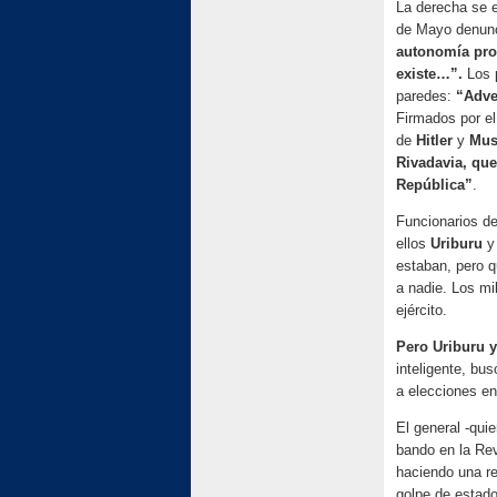
La derecha se e
de Mayo denun
autonomía prov
existe…”.
Los p
paredes:
“Adve
Firmados por el
de
Hitler
y
Mus
Rivadavia, que
República”
.
Funcionarios de
ellos
Uriburu
estaban, pero q
a nadie. Los mil
ejército.
Pero Uriburu y
inteligente, bu
a elecciones en 
El general -qui
bando en la Re
haciendo una re
golpe de estado