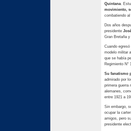
Quintana
. Estu
movimiento, se
combatiendo al 
Dos años despu
presidente
José
Gran Bretaña y
Cuando egresó 
modelo militar a
que se había pe
Regimiento N° 1 
Su fanatismo 
admirado por lo
primera guerra 
alemanes, como
entre 1921 a 19
Sin embargo, su
ocupar la carte
amigos, pero su
presidente elec