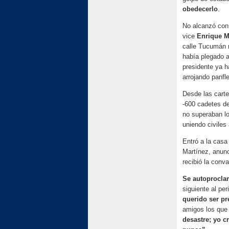
obedecerlo
.
No alcanzó con
vice
Enrique M
calle Tucumán r
había plegado a
presidente ya h
arrojando panfl
Desde las cartel
-600 cadetes de
no superaban lo
uniendo civiles
Entró a la casa 
Martínez, anunc
recibió la conv
Se autoproclam
siguiente al pe
querido ser pr
amigos los que
desastre; yo c