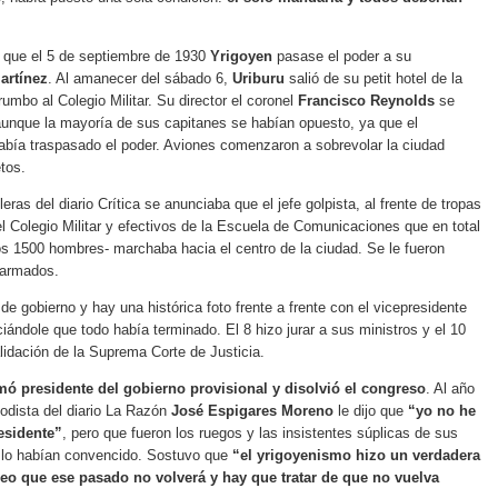
 que el 5 de septiembre de 1930
Yrigoyen
pasase el poder a su
artínez
. Al amanecer del sábado 6,
Uriburu
salió de su petit hotel de la
umbo al Colegio Militar. Su director el coronel
Francisco Reynolds
se
unque la mayoría de sus capitanes se habían opuesto, ya que el
abía traspasado el poder. Aviones comenzaron a sobrevolar la ciudad
etos.
eras del diario Crítica se anunciaba que el jefe golpista, al frente de tropas
l Colegio Militar y efectivos de la Escuela de Comunicaciones que en total
s 1500 hombres- marchaba hacia el centro de la ciudad. Se le fueron
 armados.
de gobierno y hay una histórica foto frente a frente con el vicepresidente
iándole que todo había terminado. El 8 hizo jurar a sus ministros y el 10
alidación de la Suprema Corte de Justicia.
ó presidente del gobierno provisional y disolvió el congreso
. Al año
riodista del diario La Razón
José Espigares Moreno
le dijo que
“yo no he
esidente”
, pero que fueron los ruegos y las insistentes súplicas de sus
 lo habían convencido. Sostuvo que
“el yrigoyenismo hizo un verdadera
reo que ese pasado no volverá y hay que tratar de que no vuelva