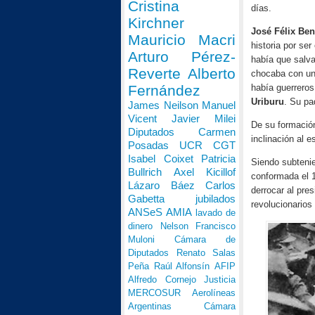
Cristina
días.
Kirchner
José Félix Ben
Mauricio Macri
historia por se
Arturo Pérez-
había que salva
Reverte
Alberto
chocaba con un
Fernández
había guerreros
Uriburu
. Su pa
James Neilson
Manuel
Vicent
Javier Milei
De su formación
Diputados
Carmen
inclinación al e
Posadas
UCR
CGT
Isabel Coixet
Patricia
Siendo subtenie
Bullrich
Axel Kicillof
conformada el 1
Lázaro Báez
Carlos
derrocar al pre
Gabetta
jubilados
revolucionarios
ANSeS
AMIA
lavado de
dinero
Nelson Francisco
Muloni
Cámara de
Diputados
Renato Salas
Peña
Raúl Alfonsín
AFIP
Alfredo Cornejo
Justicia
MERCOSUR
Aerolíneas
Argentinas
Cámara