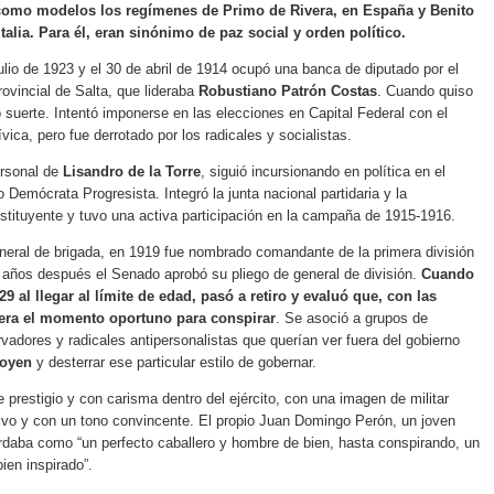
 como modelos los regímenes de Primo de Rivera, en España y Benito
talia. Para él, eran sinónimo de paz social y orden político.
julio de 1923 y el 30 de abril de 1914 ocupó una banca de diputado por el
rovincial de Salta, que lideraba
Robustiano Patrón Costas
. Cuando quiso
vo suerte. Intentó imponerse en las elecciones en Capital Federal con el
vica, pero fue derrotado por los radicales y socialistas.
ersonal de
Lisandro de la Torre
, siguió incursionando en política en el
 Demócrata Progresista. Integró la junta nacional partidaria y la
tituyente y tuvo una activa participación en la campaña de 1915-1916.
eral de brigada, en 1919 fue nombrado comandante de la primera división
s años después el Senado aprobó su pliego de general de división.
Cuando
9 al llegar al límite de edad, pasó a retiro y evaluó que, con las
 era el momento oportuno para conspirar
. Se asoció a grupos de
rvadores y radicales antipersonalistas que querían ver fuera del gobierno
goyen
y desterrar ese particular estilo de gobernar.
e prestigio y con carisma dentro del ejército, con una imagen de militar
tivo y con un tono convincente. El propio Juan Domingo Perón, un joven
ordaba como “un perfecto caballero y hombre de bien, hasta conspirando, un
ien inspirado”.