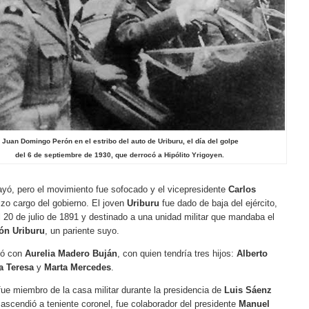
Juan Domingo Perón en el estribo del auto de Uriburu, el día del golpe
del 6 de septiembre de 1930, que derrocó a Hipólito Yrigoyen.
ayó, pero el movimiento fue sofocado y el vicepresidente
Carlos
izo cargo del gobierno. El joven
Uriburu
fue dado de baja del ejército,
l 20 de julio de 1891 y destinado a una unidad militar que mandaba el
ón Uriburu
, un pariente suyo.
só con
Aurelia Madero Buján
, con quien tendría tres hijos:
Alberto
a Teresa
y
Marta Mercedes
.
ue miembro de la casa militar durante la presidencia de
Luis Sáenz
scendió a teniente coronel, fue colaborador del presidente
Manuel