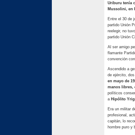
Uriburu tenía
Mussolini, en I
Entre el 30 de 
partido Unión P
reelegir, no tu
partido Unión Cí
Al ser amigo p
flamante Partido
convención cons
Ascendido a gen
de ejército, do
en mayo de 192
manos libres,
políticos conse
a
Hipólito Yri
Era un militar d
profesional, ac
capitán, lo rec
hombre puro y b