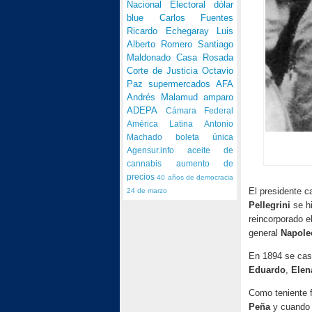
Nacional Electoral
dólar
blue
Carlos Fuentes
Ricardo Echegaray
Luis
Alberto Romero
Santiago
Maldonado
Casa Rosada
Corte de Justicia
Octavio
Paz
supermercados
AFA
Andrés Malamud
amparo
ADEPA
Cámara Federal
América Latina
Antonio
Machado
boleta única
Agensur.info
aceite de
cannabis
aumento de
precios
40 años de democracia
El presidente c
24 de marzo
Pellegrini
se h
reincorporado e
general
Napole
En 1894 se ca
Eduardo
,
Elen
Como teniente f
Peña
y cuando a