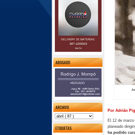
ABOGADO
Jo
ARCHIVO
Por Adrián Pig
El 12 de marzo
planeado dirigi
ETIQUETAS
ha podido cur