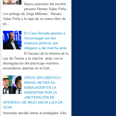
Nuevo poemario del escritor
peruano Renato Salas Peña,
con prólogo de Jorge Millones Renato
Salas Peña y la tapa de su nuevo libro de
po...
En Casa Rosada apuntan a
Sturzenegger por dos
tropiezos políticos que
obligaron a dar marcha atrás
El fracaso de la reforma de la
Ley de Tierras y la marcha atrás con la
desregulación del practicaje marítimo
encendieron alarmas en el Gob...
CRISIS DIPLOMÁTICA /
BRASIL RETIRA SU
EMBAJADOR EN LA
ARGENTINA POR LA
«REITERACIÓN DE
OFENSAS» DE MILEI HACIA LULA DA
SILVA
Itamaraty decidió retirar al embajador Julio