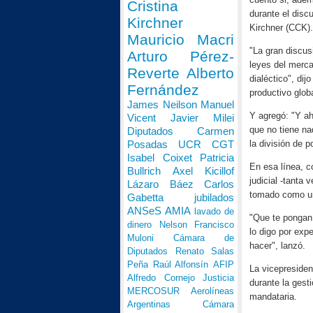
Cristina
durante el disc
Kirchner
Kirchner (CCK).
Mauricio Macri
"La gran discus
Arturo Pérez-
leyes del merca
Reverte
Alberto
dialéctico", dij
Fernández
productivo globa
James Neilson
Manuel
Y agregó: "Y a
Vicent
Javier Milei
que no tiene na
Diputados
Carmen
Posadas
UCR
CGT
la división de p
Isabel Coixet
Patricia
En esa línea, c
Bullrich
Axel Kicillof
judicial -tanta
Lázaro Báez
Carlos
tomado como u
Gabetta
jubilados
ANSeS
AMIA
lavado de
"Que te pongan 
dinero
Nelson Francisco
lo digo por exp
Muloni
Cámara de
hacer", lanzó.
Diputados
Renato Salas
Peña
Raúl Alfonsín
AFIP
La vicepresiden
Alfredo Cornejo
Justicia
durante la gest
MERCOSUR
Aerolíneas
mandataria.
Argentinas
Cámara