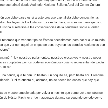
urso que brindó desde Auditorio Nacional Ballena Azul del Centro Cultural
ión que debe darse es si a este proceso capitalista debe conducirlo las
do o las leyes de los Estados. Esa es la clave, sino es un mero ejercicio
o Cristina al referirse a las consecuencias de la pandemia sobre el orden
l.
hí tenemos que ver qué tipo de Estado necesitamos para hacer a un mundo
da que ver con aquel en el que se construyeron los estados nacionales con
oderes".
ontinuó: "Hoy nuestros parlamentos, nuestros ejecutivos y nuestro poder
 veces cooptados por los poderes económicos- cuánto representan del poder
n 100%".
una banda, que te den un bastón, un poquito es, pero hasta ahí. Créanme,
eriencia. Y ni te cuento si, además, no se hacen las cosas que hay que
ta se mostró emocionada por volver al recinto que comenzó a construirse
ión de Néstor Kirchner y fue inaugurado durante su segundo periodo como