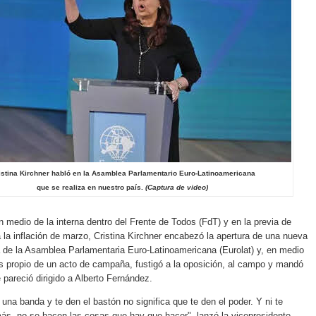
istina Kirchner habló en la Asamblea Parlamentario Euro-Latinoamericana
que se realiza en nuestro país.
(Captura de video)
n medio de la interna dentro del Frente de Todos (FdT) y en la previa de
la inflación de marzo, Cristina Kirchner encabezó la apertura de una nueva
 de la Asamblea Parlamentaria Euro-Latinoamericana (Eurolat) y, en medio
 propio de un acto de campaña, fustigó a la oposición, al campo y mandó
pareció dirigido a Alberto Fernández.
una banda y te den el bastón no significa que te den el poder. Y ni te
ás, no se hacen las cosas que hay que hacer", lanzó la vicepresidente