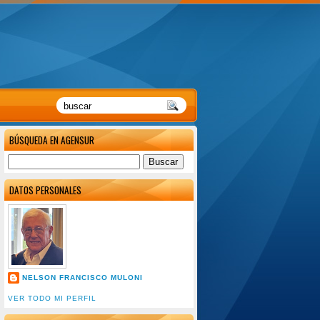
BÚSQUEDA EN AGENSUR
DATOS PERSONALES
NELSON FRANCISCO MULONI
VER TODO MI PERFIL