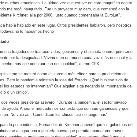
 de muchas emociones. La última vez que estuve en este magnífico centro
ando me tocó inaugurarlo. Fue un proyecto muy caro, que comenzó con la
sidente Kirchner, allá por 2006, justo cuando comenzaba la EuroLat".
ca había hablado en este lugar. Otros presidentes hablaron, pero nosotros,
 todavía no lo habíamos hecho".
stado
e una tragedia que trastocó vidas, gobiernos y el planeta entero, pero creo
ebate por la desigualdad. Vivimos en un mundo cada vez más desigual y la
 hecho más que acentuar esa desigualdad", afirmó CFK.
apitalismo se mostró como el sistema más eficaz para la producción de
ios. Pero la pandemia reinstaló la idea del Estado. ¿Qué hubiese sido de
si los estados no intervenían? Que alguien siga negando la importancia del
cio o un cínico".
a dos veces presidenta aseveró: "Durante la pandemia, el sector privado
po de ayuda. Ahora el mercado nos contesta que son sus ganancias y que
nten. No vale así. Como dicen los chicos ‘así no juego más'".
para la pospandemia, Fernández de Kirchner aseveró que los gobiernos del
bocarse a lograr una ingeniería nueva que permita abordar con mayor
ticia y equidad el problema de la desigualdad" y asimismo afirmó que se