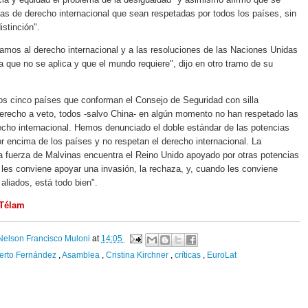
as de derecho internacional que sean respetadas por todos los países, sin
istinción".
mos al derecho internacional y a las resoluciones de las Naciones Unidas
a que no se aplica y que el mundo requiere", dijo en otro tramo de su
os cinco países que conforman el Consejo de Seguridad con silla
erecho a veto, todos -salvo China- en algún momento no han respetado las
cho internacional. Hemos denunciado el doble estándar de las potencias
r encima de los países y no respetan el derecho internacional. La
a fuerza de Malvinas encuentra el Reino Unido apoyado por otras potencias
les conviene apoyar una invasión, la rechaza, y, cuando les conviene
aliados, está todo bien".
 Télam
Nelson Francisco Muloni
at
14:05
erto Fernández
,
Asamblea
,
Cristina Kirchner
,
críticas
,
EuroLat