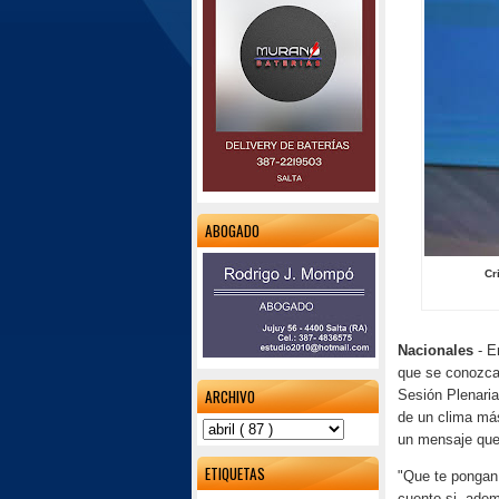
ABOGADO
Cr
Nacionales
- E
que se conozca 
ARCHIVO
Sesión Plenaria
de un clima más
un mensaje que 
ETIQUETAS
"Que te pongan 
cuento si, adem