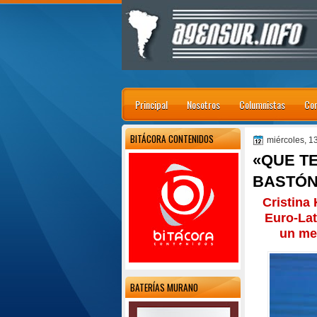
Principal
Nosotros
Columnistas
Con
BITÁCORA CONTENIDOS
miércoles, 1
«QUE T
BASTÓN 
Cristina
Euro-Lat
un men
BATERÍAS MURANO