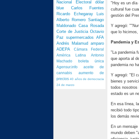
Nacional Electoral
dólar
"Hoy es un día
blue
Carlos Fuentes
cultural fue cu
Ricardo Echegaray
Luis
gestión del Pre
Alberto Romero
Santiago
Maldonado
Casa Rosada
Y agregó: ""Nun
Corte de Justicia
Octavio
que lo hicimos,
Paz
supermercados
AFA
Pandemia y E
Andrés Malamud
amparo
ADEPA
Cámara Federal
"La pandemia fu
América Latina
Antonio
que aporta al d
Machado
boleta única
pandemia no ha
Agensur.info
aceite de
cannabis
aumento de
Y agregó: "El c
precios
40 años de democracia
bienes y servic
24 de marzo
todos nosotros 
estado es un ne
En esa línea, l
recibió todo ti
los demás revie
En un mensaje 
mundo deben "a
eficiencia, jus