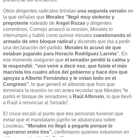
Otros dirigentes radicales brindan
una segunda versión
en
la que señalan que
Morales “llegó muy violento y
prepotente
rodeado de
Angel Rozas
y dirigentes
correntinos. Cornejo arrancó la reunión, Morales lo
interrumpió y habló como quince minutos
cuestionando el
armado de otro bloque radical
y diciendo que iba a pedir
una declaración del partido.
Morales lo acusó de que
estaban jugando para Horacio Rodríguez Larreta”.
En
ese momento aseguran que
el senador perdió la calma y
le respondió: “vos venir a decir eso, que fuiste el más
macrista los cuatro años del gobierno y hace dos que
apoyas a Alberto Fernández y le votan todo en el
Congreso”
, lo que generó el alboroto que hizo que
terminara la reunión no sin antes recordar que Morales “le
partió el bloque de senadores a
Raúl Alfonsín
, lo que llevó
a Raúl a renunciar al Senado”.
El cruce escaló al punto que tres personas tuvieron que
evitar que el mandatario jujeño se abalanzara sobre
Lousteau.
“Morales no llegó a pegarle porque lo
agarraron entre tres”,
confirmaron quienes estuvieron en