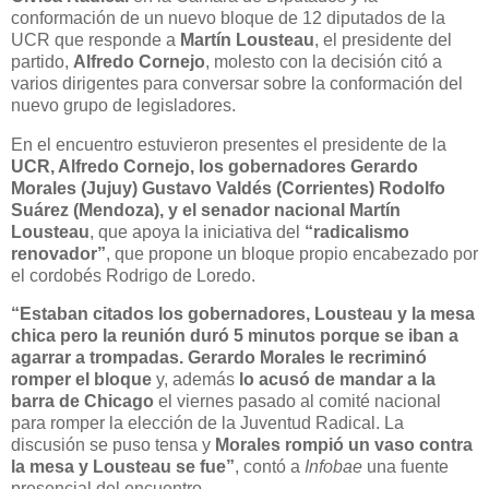
conformación de un nuevo bloque de 12 diputados de la
UCR que responde a
Martín Lousteau
, el presidente del
partido,
Alfredo Cornejo
, molesto con la decisión citó a
varios dirigentes para conversar sobre la conformación del
nuevo grupo de legisladores.
En el encuentro estuvieron presentes el presidente de la
UCR, Alfredo Cornejo, los gobernadores Gerardo
Morales (Jujuy) Gustavo Valdés (Corrientes) Rodolfo
Suárez (Mendoza), y el senador nacional Martín
Lousteau
, que apoya la iniciativa del
“radicalismo
renovador”
, que propone un bloque propio encabezado por
el cordobés Rodrigo de Loredo.
“Estaban citados los gobernadores, Lousteau y la mesa
chica pero la reunión duró 5 minutos porque se iban a
agarrar a trompadas. Gerardo Morales le recriminó
romper el bloque
y, además
lo acusó de mandar a la
barra de Chicago
el viernes pasado al comité nacional
para romper la elección de la Juventud Radical. La
discusión se puso tensa y
Morales rompió un vaso contra
la mesa y Lousteau se fue”
, contó a
Infobae
una fuente
presencial del encuentro.