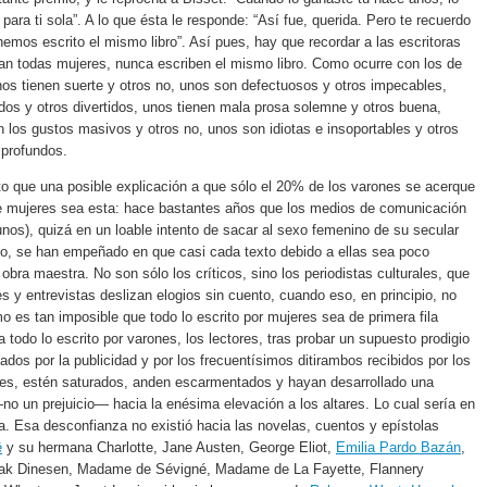
para ti sola”. A lo que ésta le responde: “Así fue, querida. Pero te recuerdo
hemos escrito el mismo libro”. Así pues, hay que recordar a las escritoras
an todas mujeres, nunca escriben el mismo libro. Como ocurre con los de
os tienen suerte y otros no, unos son defectuosos y otros impecables,
dos y otros divertidos, unos tienen mala prosa solemne y otros buena,
los gustos masivos y otros no, unos son idiotas e insoportables y otros
 profundos.
o que una posible explicación a que sólo el 20% de los varones se acerque
 de mujeres sea esta: hace bastantes años que los medios de comunicación
unos), quizá en un loable intento de sacar al sexo femenino de su secular
io, se han empeñado en que casi cada texto debido a ellas sea poco
bra maestra. No son sólo los críticos, sino los periodistas culturales, que
es y entrevistas deslizan elogios sin cuento, cuando eso, en principio, no
mo es tan imposible que todo lo escrito por mujeres sea de primera fila
 todo lo escrito por varones, los lectores, tras probar un supuesto prodigio
ñados por la publicidad y por los frecuentísimos ditirambos recibidos por los
res, estén saturados, anden escarmentados y hayan desarrollado una
o un prejuicio— hacia la enésima elevación a los altares. Lo cual sería en
. Esa desconfianza no existió hacia las novelas, cuentos y epístolas
ë
y su hermana Charlotte, Jane Austen, George Eliot,
Emilia Pardo Bazán
,
sak Dinesen, Madame de Sévigné, Madame de La Fayette, Flannery