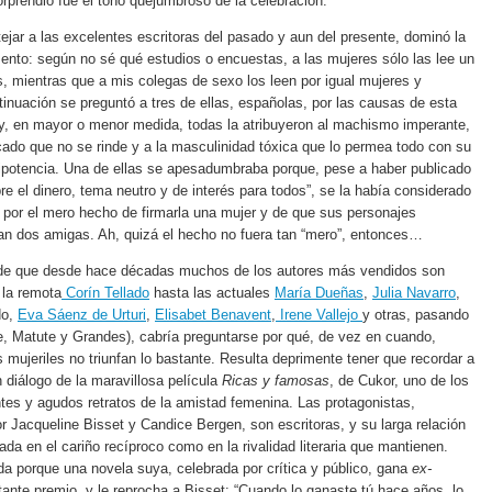
rprendió fue el tono quejumbroso de la celebración.
tejar a las excelentes escritoras del pasado y aun del presente, dominó la
mento: según no sé qué estudios o encuestas, a las mujeres sólo las lee un
 mientras que a mis colegas de sexo los leen por igual mujeres y
inuación se preguntó a tres de ellas, españolas, por las causas de esta
y, en mayor o menor medida, todas la atribuyeron al machismo imperante,
rcado que no se rinde y a la masculinidad tóxica que lo permea todo con su
potencia. Una de ellas se apesadumbraba porque, pese a haber publicado
re el dinero, tema neutro y de interés para todos”, se la había considerado
 por el mero hecho de firmarla una mujer y de que sus personajes
ran dos amigas. Ah, quizá el hecho no fuera tan “mero”, entonces…
de que desde hace décadas muchos de los autores más vendidos son
 la remota
Corín Tellado
hasta las actuales
María Dueñas
,
Julia Navarro
,
do,
Eva Sáenz de Urturi
,
Elisabet Benavent
,
Irene Vallejo
y otras, pasando
e, Matute y Grandes), cabría preguntarse por qué, de vez en cuando,
 mujeriles no triunfan lo bastante. Resulta deprimente tener que recordar a
n diálogo de la maravillosa película
Ricas y famosas
, de Cukor, uno de los
es y agudos retratos de la amistad femenina. Las protagonistas,
or Jacqueline Bisset y Candice Bergen, son escritoras, y su larga relación
ada en el cariño recíproco como en la rivalidad literaria que mantienen.
a porque una novela suya, celebrada por crítica y público, gana
ex-
ante premio, y le reprocha a Bisset: “Cuando lo ganaste tú hace años, lo