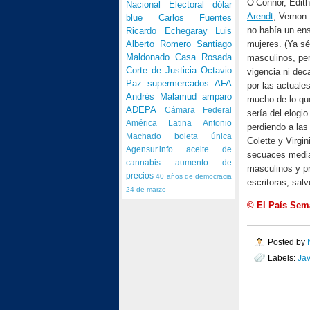
O’Connor, Edith
Nacional Electoral
dólar
Arendt
, Vernon
blue
Carlos Fuentes
no había un ens
Ricardo Echegaray
Luis
mujeres. (Ya sé
Alberto Romero
Santiago
Maldonado
Casa Rosada
masculinos, per
Corte de Justicia
Octavio
vigencia ni dec
Paz
supermercados
AFA
por las actuale
Andrés Malamud
amparo
mucho de lo que
ADEPA
Cámara Federal
sería del elogi
América Latina
Antonio
perdiendo a la
Machado
boleta única
Colette y Virgi
Agensur.info
aceite de
secuaces mediát
cannabis
aumento de
masculinos y p
precios
40 años de democracia
escritoras, sal
24 de marzo
© El País Sem
Posted by
Labels:
Jav