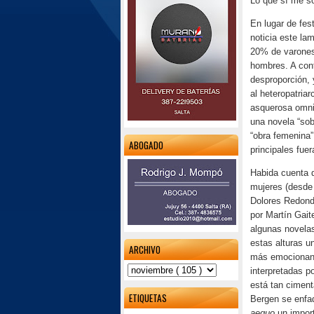
Lo que sí me so
En lugar de fes
noticia este la
20% de varones,
hombres. A cont
desproporción, 
al heteropatria
asquerosa omni
una novela “sob
“obra femenina”
ABOGADO
principales fue
Habida cuenta 
mujeres (desde
Dolores Redon
por Martín Gait
algunas novelas
estas alturas u
ARCHIVO
más emocionant
interpretadas p
está tan ciment
ETIQUETAS
Bergen se enfad
aequo
un import