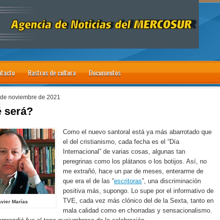
tacto
Rastros de cultura
Documentos
 de noviembre de 2021
 será?
Como el nuevo santoral está ya más abarrotado que
el del cristianismo, cada fecha es el “Día
Internacional” de varias cosas, algunas tan
peregrinas como los plátanos o los botijos. Así, no
me extrañó, hace un par de meses, enterarme de
que era el de las “
escritoras
”, una discriminación
positiva más, supongo. Lo supe por el informativo de
TVE, cada vez más clónico del de la Sexta, tanto en
avier Marías
mala calidad como en chorradas y sensacionalismo.