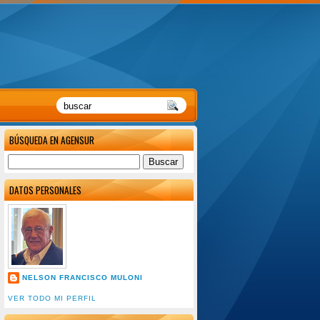
BÚSQUEDA EN AGENSUR
DATOS PERSONALES
NELSON FRANCISCO MULONI
VER TODO MI PERFIL