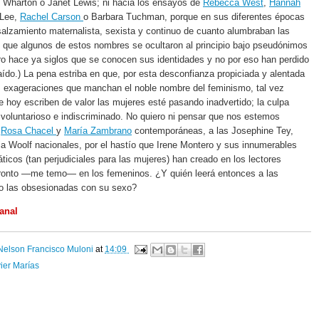
 Wharton o Janet Lewis; ni hacia los ensayos de
Rebecca West
,
Hannah
 Lee,
Rachel Carson
o Barbara Tuchman, porque en sus diferentes épocas
alzamiento maternalista, sexista y continuo de cuanto alumbraban las
 que algunos de estos nombres se ocultaron al principio bajo pseudónimos
o hace ya siglos que se conocen sus identidades y no por eso han perdido
aído.) La pena estriba en que, por esta desconfianza propiciada y alentada
s exageraciones que manchan el noble nombre del feminismo, tal vez
 hoy escriben de valor las mujeres esté pasando inadvertido; la culpa
o voluntarioso e indiscriminado. No quiero ni pensar que nos estemos
s
Rosa Chacel
y
María Zambrano
contemporáneas, a las Josephine Tey,
nia Woolf nacionales, por el hastío que Irene Montero y sus innumerables
icos (tan perjudiciales para las mujeres) han creado en los lectores
ronto —me temo— en los femeninos. ¿Y quién leerá entonces a las
vo las obsesionadas con su sexo?
anal
Nelson Francisco Muloni
at
14:09
ier Marías