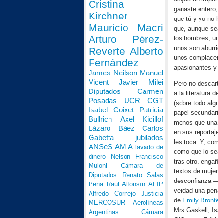
Cristina
ganaste entero, 
Kirchner
que tú y yo no 
Mauricio Macri
que, aunque se
Arturo Pérez-
los hombres, un
unos son aburri
Reverte
Alberto
unos complacen 
Fernández
apasionantes y
James Neilson
Manuel
Vicent
Javier Milei
Pero no descart
Diputados
Carmen
a la literatura
Posadas
UCR
CGT
(sobre todo alg
Isabel Coixet
Patricia
papel secundar
Bullrich
Axel Kicillof
menos que una o
Lázaro Báez
Carlos
en sus reportaj
Gabetta
jubilados
les toca. Y, co
ANSeS
AMIA
lavado de
como que lo sea
dinero
Nelson Francisco
tras otro, enga
Muloni
Cámara de
textos de muje
Diputados
Renato Salas
desconfianza —n
Peña
Raúl Alfonsín
AFIP
verdad una pena
Alfredo Cornejo
Justicia
de
Emily Bront
MERCOSUR
Aerolíneas
Mrs Gaskell, I
Argentinas
Cámara