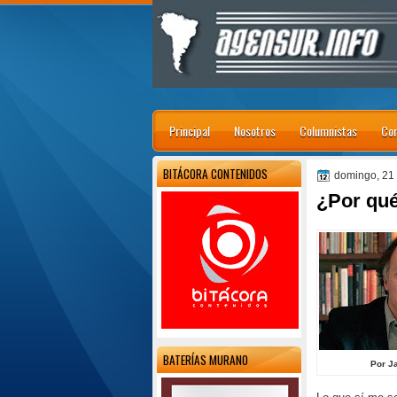
Principal
Nosotros
Columnistas
Con
BITÁCORA CONTENIDOS
domingo, 21
¿Por qué
BATERÍAS MURANO
Por J