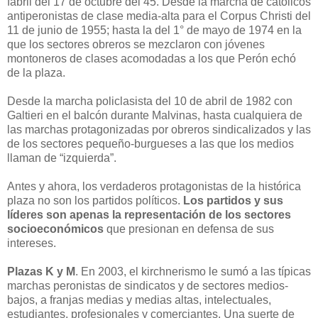
fabril del 17 de octubre del 45. Desde la marcha de católicos
antiperonistas de clase media-alta para el Corpus Christi del
11 de junio de 1955; hasta la del 1° de mayo de 1974 en la
que los sectores obreros se mezclaron con jóvenes
montoneros de clases acomodadas a los que Perón echó
de la plaza.
Desde la marcha policlasista del 10 de abril de 1982 con
Galtieri en el balcón durante Malvinas, hasta cualquiera de
las marchas protagonizadas por obreros sindicalizados y las
de los sectores pequeño-burgueses a las que los medios
llaman de “izquierda”.
Antes y ahora, los verdaderos protagonistas de la histórica
plaza no son los partidos políticos.
Los partidos y sus
líderes son apenas la representación de los sectores
socioeconómicos
que presionan en defensa de sus
intereses.
Plazas K y M
. En 2003, el kirchnerismo le sumó a las típicas
marchas peronistas de sindicatos y de sectores medios-
bajos, a franjas medias y medias altas, intelectuales,
estudiantes, profesionales y comerciantes. Una suerte de