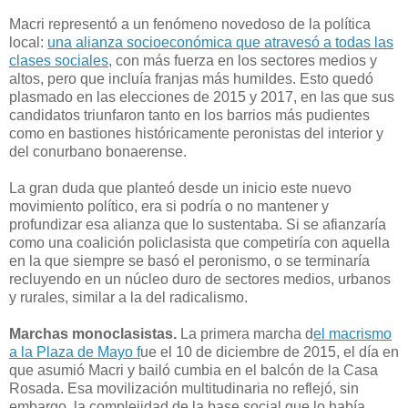
Macri representó a un fenómeno novedoso de la política
local:
una alianza socioeconómica que atravesó a todas las
clases sociales,
con más fuerza en los sectores medios y
altos, pero que incluía franjas más humildes. Esto quedó
plasmado en las elecciones de 2015 y 2017, en las que sus
candidatos triunfaron tanto en los barrios más pudientes
como en bastiones históricamente peronistas del interior y
del conurbano bonaerense.
La gran duda que planteó desde un inicio este nuevo
movimiento político, era si podría o no mantener y
profundizar esa alianza que lo sustentaba. Si se afianzaría
como una coalición policlasista que competiría con aquella
en la que siempre se basó el peronismo, o se terminaría
recluyendo en un núcleo duro de sectores medios, urbanos
y rurales, similar a la del radicalismo.
Marchas monoclasistas.
La primera marcha d
el macrismo
a la Plaza de Mayo f
ue el 10 de diciembre de 2015, el día en
que asumió Macri y bailó cumbia en el balcón de la Casa
Rosada. Esa movilización multitudinaria no reflejó, sin
embargo, la complejidad de la base social que lo había