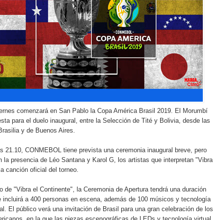
iernes comenzará en San Pablo la Copa América Brasil 2019. El Morumbí
esta para el duelo inaugural, entre la Selección de Tité y Bolivia, desde las
Brasilia y de Buenos Aires.
as 21.10, CONMEBOL tiene prevista una ceremonia inaugural breve, pero
 la presencia de Léo Santana y Karol G, los artistas que interpretan "Vibra
la canción oficial del torneo.
o de "Vibra el Continente", la Ceremonia de Apertura tendrá una duración
e incluirá a 400 personas en escena, además de 100 músicos y tecnología
al. El público verá una invitación de Brasil para una gran celebración de los
icanos, en la que las piezas escenográficas de LEDs y tecnología virtual