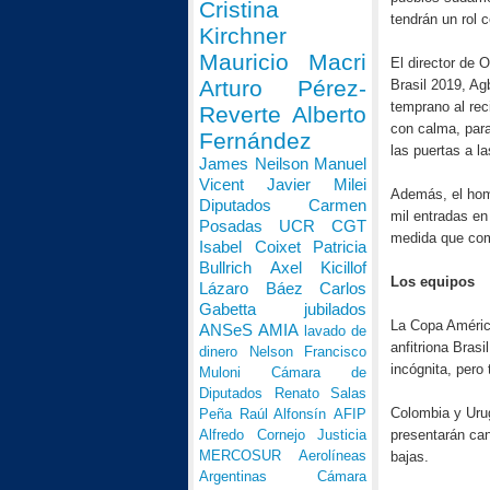
Cristina
tendrán un rol c
Kirchner
Mauricio Macri
El director de
Arturo Pérez-
Brasil 2019, Ag
temprano al rec
Reverte
Alberto
con calma, para
Fernández
las puertas a l
James Neilson
Manuel
Vicent
Javier Milei
Además, el hom
Diputados
Carmen
mil entradas en
Posadas
UCR
CGT
medida que com
Isabel Coixet
Patricia
Bullrich
Axel Kicillof
Los equipos
Lázaro Báez
Carlos
Gabetta
jubilados
La Copa América
ANSeS
AMIA
lavado de
anfitriona Bras
dinero
Nelson Francisco
incógnita, pero
Muloni
Cámara de
Diputados
Renato Salas
Colombia y Uru
Peña
Raúl Alfonsín
AFIP
presentarán can
Alfredo Cornejo
Justicia
MERCOSUR
Aerolíneas
bajas.
Argentinas
Cámara