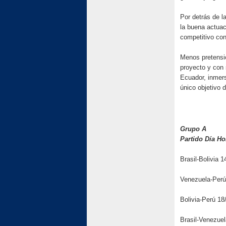
Por detrás de l
la buena actuac
competitivo co
Menos pretensi
proyecto y con
Ecuador, inmers
único objetivo d
Grupo A
Partido Día H
Brasil-Bolivia 
Venezuela-Perú
Bolivia-Perú 18
Brasil-Venezue