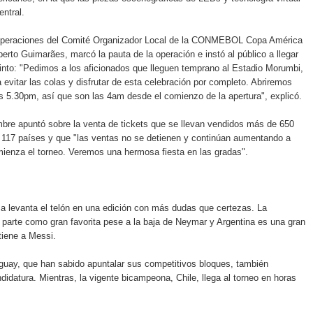
entral.
 Operaciones del Comité Organizador Local de la CONMEBOL Copa América
berto Guimarães, marcó la pauta de la operación e instó al público a llegar
into: "Pedimos a los aficionados que lleguen temprano al Estadio Morumbi,
 evitar las colas y disfrutar de esta celebración por completo. Abriremos
as 5.30pm, así que son las 4am desde el comienzo de la apertura", explicó.
bre apuntó sobre la venta de tickets que se llevan vendidos más de 650
 117 países y que "las ventas no se detienen y continúan aumentando a
ienza el torneo. Veremos una hermosa fiesta en las gradas".
 levanta el telón en una edición con más dudas que certezas. La
il parte como gran favorita pese a la baja de Neymar y Argentina es una gran
 tiene a Messi.
guay, que han sabido apuntalar sus competitivos bloques, también
didatura. Mientras, la vigente bicampeona, Chile, llega al torneo en horas