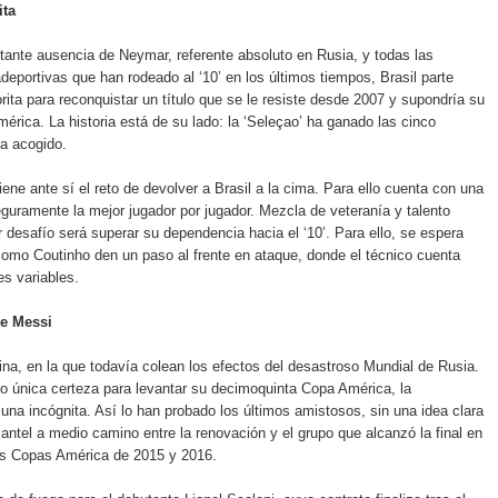
ita
tante ausencia de Neymar, referente absoluto en Rusia, y todas las
deportivas que han rodeado al ‘10’ en los últimos tiempos, Brasil parte
rita para reconquistar un título que se le resiste desde 2007 y supondría su
rica. La historia está de su lado: la ‘Seleçao’ ha ganado las cinco
a acogido.
iene ante sí el reto de devolver a Brasil a la cima. Para ello cuenta con una
 seguramente la mejor jugador por jugador. Mezcla de veteranía y talento
 desafío será superar su dependencia hacia el ‘10’. Para ello, se espera
omo Coutinho den un paso al frente en ataque, donde el técnico cuenta
s variables.
de Messi
ina, en la que todavía colean los efectos del desastroso Mundial de Rusia.
 única certeza para levantar su decimoquinta Copa América, la
s una incógnita. Así lo han probado los últimos amistosos, sin una idea clara
lantel a medio camino entre la renovación y el grupo que alcanzó la final en
las Copas América de 2015 y 2016.