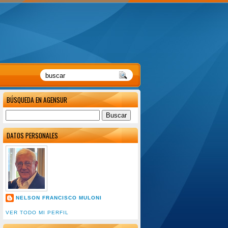
BÚSQUEDA EN AGENSUR
DATOS PERSONALES
NELSON FRANCISCO MULONI
VER TODO MI PERFIL