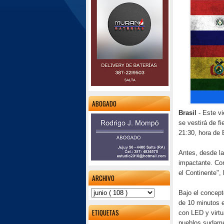
ABOGADO
Brasil
- Este v
se vestirá de fi
21:30, hora de 
Antes, desde l
impactante. Con
el Continente", 
ARCHIVO
Bajo el concept
de 10 minutos 
ETIQUETAS
con LED y virtu
pueblos sudamer