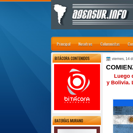
Principal
Nosotros
Columnistas
Con
BITÁCORA CONTENIDOS
viernes, 14 
COMIEN
Luego d
y Bolivia.
BATERÍAS MURANO