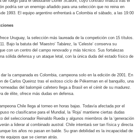
 de fuego para el debutante Lionel Scaloni, cuyo contrato finaliza tras el
ión podría ser un enemigo añadido para una selección que no reina en
e 1993. El equipo argentino enfrentará a Colombia el sábado, a las 19:00
cciones
rece Uruguay, la selección más laureada de la competición con 15 títulos.
011. Bajo la batuta del ‘Maestro’ Tabárez, la ‘Celeste’ conserva su
que con un centro del campo renovado y más técnico. Sus fortalezas
na sólida defensa y un ataque letal, con la única duda del estado físico de
a dar la campanada es Colombia, campeona solo en la edición de 2001. En
n de Carlos Queiroz tras el exitoso ciclo de Pékerman en el banquillo, una
horneadas del balompié cafetero llega a Brasil en el cénit de su madurez.
a de élite, ofrece más dudas en defensa.
campeona Chile llega al torneo en horas bajas. Todavía afectada por el
puso no clasificarse para el Mundial, la ‘Roja’ mantiene ciertas dudas
to del seleccionador Reinaldo Rueda y algunos miembros de la ‘generación
verán a liderar al combinado austral. Chile intentará ser tan física y directa
nque los años no pasan en balde. Su gran debilidad es la incapacidad de
nte equipos que se cierran atrás.