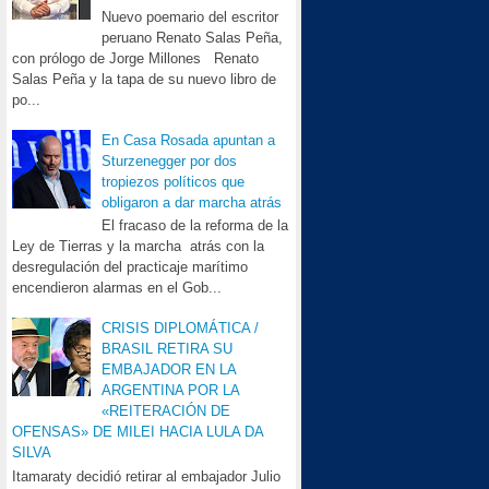
Nuevo poemario del escritor
peruano Renato Salas Peña,
con prólogo de Jorge Millones Renato
Salas Peña y la tapa de su nuevo libro de
po...
En Casa Rosada apuntan a
Sturzenegger por dos
tropiezos políticos que
obligaron a dar marcha atrás
El fracaso de la reforma de la
Ley de Tierras y la marcha atrás con la
desregulación del practicaje marítimo
encendieron alarmas en el Gob...
CRISIS DIPLOMÁTICA /
BRASIL RETIRA SU
EMBAJADOR EN LA
ARGENTINA POR LA
«REITERACIÓN DE
OFENSAS» DE MILEI HACIA LULA DA
SILVA
Itamaraty decidió retirar al embajador Julio