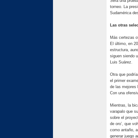
Será una prueba
torneo. La pres
Sudamérica desd
Las otras sele
Más certezas of
El último, en 2
estructura, aun
siguen siendo u
Luis Suárez.
Otra que podrí
el primer exame
de las mejores 
Con una ofensiv
Mientras, la bi
varapalo que su
sobre el proyec
de oro’, que vol
como antaño, au
generar juego a