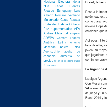
Nacional Electoral
dólar
Brasil, la favor
blue
Carlos Fuentes
Ricardo Echegaray
Luis
Pese a la impor
Alberto Romero
Santiago
polémicas extra
Maldonado
Casa Rosada
como clara favo
Corte de Justicia
Octavio
novena Copa Amé
Paz
supermercados
AFA
ediciones que h
Andrés Malamud
amparo
ADEPA
Cámara Federal
Así pues, Tite t
América Latina
Antonio
lista de élite,
Machado
boleta única
joven, su mayor
Agensur.info
aceite de
que jugadores c
cannabis
aumento de
con innumerable
precios
40 años de democracia
24 de marzo
La Argentina 
La sigue Argent
Con Messi como
‘Albiceleste’ e
de juego y un p
Brasil 2014 y 