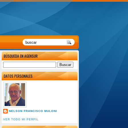
BÚSQUEDA EN AGENSUR
DATOS PERSONALES
NELSON FRANCISCO MULONI
VER TODO MI PERFIL