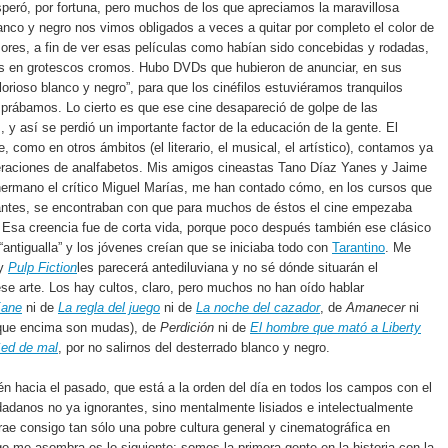
peró, por fortuna, pero muchos de los que apreciamos la maravillosa
lanco y negro nos vimos obligados a veces a quitar por completo el color de
sores, a fin de ver esas películas como habían sido concebidas y rodadas,
as en grotescos cromos. Hubo DVDs que hubieron de anunciar, en sus
lorioso blanco y negro”, para que los cinéfilos estuviéramos tranquilos
prábamos. Lo cierto es que ese cine desapareció de golpe de las
 y así se perdió un importante factor de la educación de la gente. El
, como en otros ámbitos (el literario, el musical, el artístico), contamos ya
eraciones de analfabetos. Mis amigos cineastas Tano Díaz Yanes y Jaime
hermano el crítico Miguel Marías, me han contado cómo, en los cursos que
antes, se encontraban con que para muchos de éstos el cine empezaba
 Esa creencia fue de corta vida, porque poco después también ese clásico
“antigualla” y los jóvenes creían que se iniciaba todo con
Tarantino
. Me
oy
Pulp Fiction
les parecerá antediluviana y no sé dónde situarán el
se arte. Los hay cultos, claro, pero muchos no han oído hablar
Kane
ni de
La regla del juego
ni de
La noche del cazador
, de
Amanecer
ni
que encima son mudas), de
Perdición
ni de
El hombre que mató a Liberty
ed de mal
, por no salirnos del desterrado blanco y negro.
n hacia el pasado, que está a la orden del día en todos los campos con el
udadanos no ya ignorantes, sino mentalmente lisiados e intelectualmente
trae consigo tan sólo una pobre cultura general y cinematográfica en
algo me asombra es lo siguiente: somos la primera gente en la historia con la