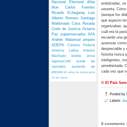
Nacional Electoral
dólar
endulzadas, se 
blue
Carlos Fuentes
sesenta. Cómo 
Ricardo Echegaray
Luis
(aunque los diál
Alberto Romero
Santiago
qué aspecto ten
Maldonado
Casa Rosada
organizaban, qu
Corte de Justicia
Octavio
cuál era la pas
Paz
supermercados
AFA
recuerdo una ge
Andrés Malamud
amparo
azarosas como e
ADEPA
Cámara Federal
despreciable y 
América Latina
Antonio
historia nunca
Machado
boleta única
inteligentes, mo
Agensur.info
aceite de
amedrentada. Ot
cannabis
aumento de
cada vez que ve
precios
40 años de democracia
24 de marzo
© El País Sem
Posted by
Labels:
Jav
0 comments 