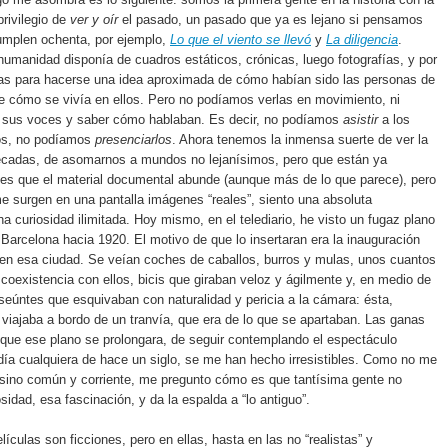
privilegio de
ver y oír
el pasado, un pasado que ya es lejano si pensamos
umplen ochenta, por ejemplo,
Lo que el viento se llevó
y
La diligencia
.
humanidad disponía de cuadros estáticos, crónicas, luego fotografías, y por
as para hacerse una idea aproximada de cómo habían sido las personas de
de cómo se vivía en ellos. Pero no podíamos verlas en movimiento, ni
r sus voces y saber cómo hablaban. Es decir, no podíamos
asistir
a los
os, no podíamos
presenciarlos
. Ahora tenemos la inmensa suerte de ver la
écadas, de asomarnos a mundos no lejanísimos, pero que están ya
es que el material documental abunde (aunque más de lo que parece), pero
 surgen en una pantalla imágenes “reales”, siento una absoluta
na curiosidad ilimitada. Hoy mismo, en el telediario, he visto un fugaz plano
 Barcelona hacia 1920. El motivo de que lo insertaran era la inauguración
en esa ciudad. Se veían coches de caballos, burros y mulas, unos cuantos
coexistencia con ellos, bicis que giraban veloz y ágilmente y, en medio de
nseúntes que esquivaban con naturalidad y pericia a la cámara: ésta,
viajaba a bordo de un tranvía, que era de lo que se apartaban. Las ganas
que ese plano se prolongara, de seguir contemplando el espectáculo
 día cualquiera de hace un siglo, se me han hecho irresistibles. Como no me
 sino común y corriente, me pregunto cómo es que tantísima gente no
sidad, esa fascinación, y da la espalda a “lo antiguo”.
lículas son ficciones, pero en ellas, hasta en las no “realistas” y