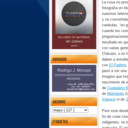
La cosa no pros
fotografía en b
nuestros televi
y no convertid
carátulas, “en g
cuando los com
programaciones,
resultado es que
con varias gen
Chávarri, o mi 
ABOGADO
daban a estudi
con
El Padrino
.
pasó a ser una 
imagino que h
nacimiento de e
de
Ciudadano 
de
Metrópolis
(
Valance
ni de
S
ARCHIVO
Pero este desdé
fin de crear ci
ETIQUETAS
indigentes, no 
particular. Si 