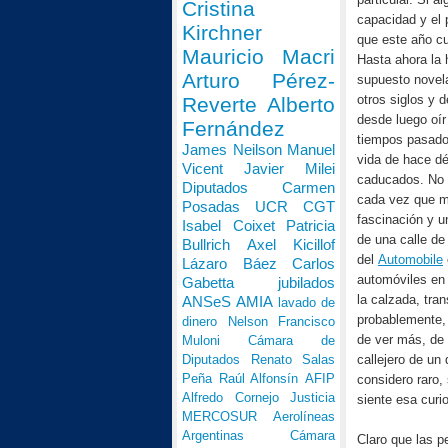
Cristina
capacidad y el 
Kirchner
que este año c
Mauricio Macri
Hasta ahora la 
Arturo Pérez-
supuesto novel
otros siglos y 
Reverte
Alberto
desde luego oí
Fernández
tiempos pasad
James Neilson
Manuel
vida de hace d
Vicent
Javier Milei
caducados. No 
Diputados
Carmen
cada vez que me
Posadas
UCR
CGT
fascinación y u
Isabel Coixet
Patricia
de una calle de
Bullrich
Axel Kicillof
del
Automobile
Lázaro Báez
Carlos
automóviles en 
Gabetta
jubilados
la calzada, tra
ANSeS
AMIA
lavado de
probablemente, 
dinero
Nelson Francisco
de ver más, de 
Muloni
Cámara de
callejero de un
Diputados
Renato Salas
Peña
Raúl Alfonsín
AFIP
considero raro,
Alfredo Cornejo
Justicia
siente esa curio
MERCOSUR
Aerolíneas
Argentinas
Cámara
Claro que las pe