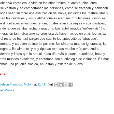
observa cómo era la vida en los años treinta, cuarenta, cincuenta,
se vestían y se comportaban las personas, cómo se trataban y hablaban
ogos sean siempre una estilización del habla, incluidos los “naturalistas”),
ían las ciudades y los pueblos; cuáles eran sus tribulaciones, cómo se
é dificultades e ilusiones tenían, cuáles eran sus reglas y sus modales,
ta de la que estaba hecha la mayoría. Los autollamados “
millennials
” (no
neración tan ridículamente orgullosa de haber nacido en unas fechas tan
l resto de fechas) juzgan que cuanto los antecedió es “atrasado”,
erróneo, y carecen de interés por ello. Un síntoma más de ignorancia: la
 progresa linealmente, y hay épocas remotas mucho más avanzadas,
dernas y libres que la actual, cada día más puritana, autoritaria, boba y
ros mundos existieron, y contamos con el privilegio de visitarlos. Es más,
mos una película clásica, ahí están y existen de nuevo.
anal
Nelson Francisco Muloni
at
21:41
ier Marías
: