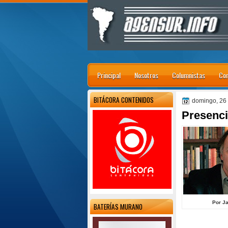
Principal
Nosotros
Columnistas
Con
BITÁCORA CONTENIDOS
domingo, 26
Presenci
Por Ja
BATERÍAS MURANO