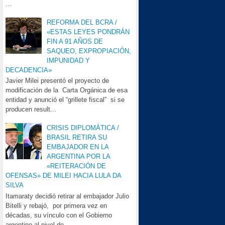
...
REFORMA DEL BCRA /
«ESTAS LEYES PONDRÁN
FIN A 91 AÑOS DE
SAQUEO, EXPROPIACIÓN,
IMPUNIDAD Y
DECADENCIA»
Javier Milei presentó el proyecto de
modificación de la Carta Orgánica de esa
entidad y anunció el “grillete fiscal” si se
producen result...
CRISIS DIPLOMÁTICA /
BRASIL RETIRA SU
EMBAJADOR EN LA
ARGENTINA POR LA
«REITERACIÓN DE
OFENSAS» DE MILEI HACIA LULA DA
SILVA
Itamaraty decidió retirar al embajador Julio
Bitelli y rebajó, por primera vez en
décadas, su vínculo con el Gobierno
argentino al nivel de...