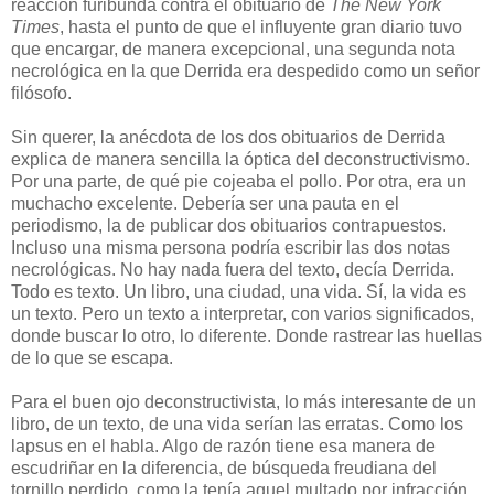
reacción furibunda contra el obituario de
The New York
Times
, hasta el punto de que el influyente gran diario tuvo
que encargar, de manera excepcional, una segunda nota
necrológica en la que Derrida era despedido como un señor
filósofo.
Sin querer, la anécdota de los dos obituarios de Derrida
explica de manera sencilla la óptica del deconstructivismo.
Por una parte, de qué pie cojeaba el pollo. Por otra, era un
muchacho excelente. Debería ser una pauta en el
periodismo, la de publicar dos obituarios contrapuestos.
Incluso una misma persona podría escribir las dos notas
necrológicas. No hay nada fuera del texto, decía Derrida.
Todo es texto. Un libro, una ciudad, una vida. Sí, la vida es
un texto. Pero un texto a interpretar, con varios significados,
donde buscar lo otro, lo diferente. Donde rastrear las huellas
de lo que se escapa.
Para el buen ojo deconstructivista, lo más interesante de un
libro, de un texto, de una vida serían las erratas. Como los
lapsus en el habla. Algo de razón tiene esa manera de
escudriñar en la diferencia, de búsqueda freudiana del
tornillo perdido, como la tenía aquel multado por infracción