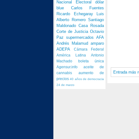
Nacional Electoral
dólar
blue
Carlos Fuentes
Ricardo Echegaray
Luis
Alberto Romero
Santiago
Maldonado
Casa Rosada
Corte de Justicia
Octavio
Paz
supermercados
AFA
Andrés Malamud
amparo
ADEPA
Cámara Federal
América Latina
Antonio
Machado
boleta única
Agensur.info
aceite de
Entrada más r
cannabis
aumento de
precios
40 años de democracia
24 de marzo