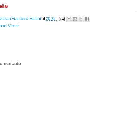
aña)
Nelson Francisco Muloni
at
20:22
uel Vicent
:
comentario