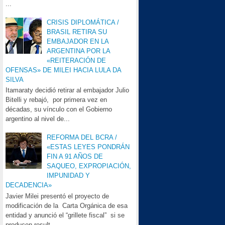
...
CRISIS DIPLOMÁTICA /
BRASIL RETIRA SU
EMBAJADOR EN LA
ARGENTINA POR LA
«REITERACIÓN DE
OFENSAS» DE MILEI HACIA LULA DA
SILVA
Itamaraty decidió retirar al embajador Julio
Bitelli y rebajó, por primera vez en
décadas, su vínculo con el Gobierno
argentino al nivel de...
REFORMA DEL BCRA /
«ESTAS LEYES PONDRÁN
FIN A 91 AÑOS DE
SAQUEO, EXPROPIACIÓN,
IMPUNIDAD Y
DECADENCIA»
Javier Milei presentó el proyecto de
modificación de la Carta Orgánica de esa
entidad y anunció el “grillete fiscal” si se
producen result...