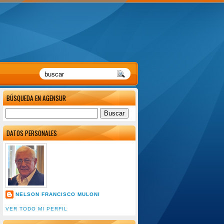
BÚSQUEDA EN AGENSUR
DATOS PERSONALES
NELSON FRANCISCO MULONI
VER TODO MI PERFIL