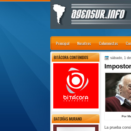
Principal
Nosotros
Columnistas
Con
BITÁCORA CONTENIDOS
sábado, 1 de
Imposto
Por Ma
BATERÍAS MURANO
La prueba cons