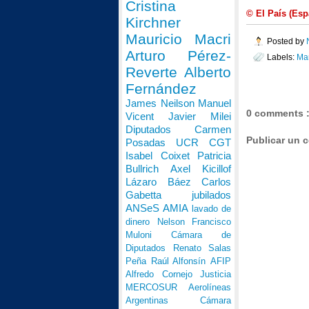
Cristina
© El País (Esp
Kirchner
Mauricio Macri
Posted by
Arturo Pérez-
Labels:
Man
Reverte
Alberto
Fernández
James Neilson
Manuel
0 comments 
Vicent
Javier Milei
Diputados
Carmen
Publicar un 
Posadas
UCR
CGT
Isabel Coixet
Patricia
Bullrich
Axel Kicillof
Lázaro Báez
Carlos
Gabetta
jubilados
ANSeS
AMIA
lavado de
dinero
Nelson Francisco
Muloni
Cámara de
Diputados
Renato Salas
Peña
Raúl Alfonsín
AFIP
Alfredo Cornejo
Justicia
MERCOSUR
Aerolíneas
Argentinas
Cámara