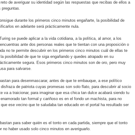
l reto de averiguar su identidad según las respuestas que recibas de ellos a
s preguntas.
onsigue durante los primeros cinco minutos engañarte, la posibilidad de
tificarlos en adelante será prácticamente nula.
Turing se puede aplicar a la vida cotidiana, a la política, al amor, a los
 encuentras ante dos personas reales que te tientan con una proposición o
da no te permite descubrir en los primeros cinco minutos cuál de ellas te
 la posibilidad de que te siga engañando y quedes atrapado en su
rácticamente segura. Esos primeros cinco minutos son de oro, pero muy
usa para salvarse.
bastan para desenmascarar, antes de que te embauque, a ese político
 disfraza de patriota cuyas promesas son solo flato, para descubrir al socio
te va a traicionar, para imaginar que esa chica tan dulce acabará siendo tu
 enamorado tan formal y cariñoso es en el fondo un machista, para no
 que ese vecino que te saludaba tan educado en el portal ha resultado ser
bastan para saber quién es el tonto en cada partida, siempre que el tonto
or no haber usado solo cinco minutos en averiguarlo.