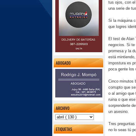
tus ojos, con e
una serie de tu
Si la máquina c
que logres iden
El test de Alan 
negocios. Si te
promesa y la du
está mintiendo,
ABOGADO
impostura es p
poca gente los 
Cinco minutos 
corrupto que se
o al amigo que 
ruina o que ese
sorprenderte de
ARCHIVO
un asesino.
Tres preguntas 
ETIQUETAS
no lo seas tú p