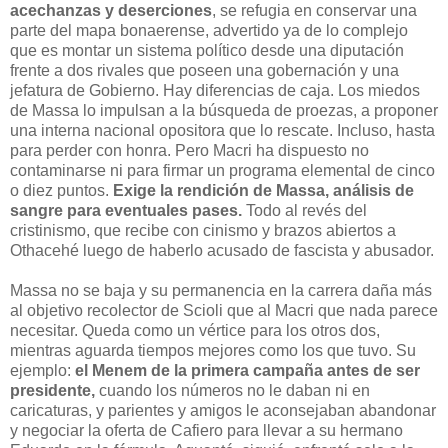
acechanzas y deserciones
, se refugia en conservar una
parte del mapa bonaerense, advertido ya de lo complejo
que es montar un sistema político desde una diputación
frente a dos rivales que poseen una gobernación y una
jefatura de Gobierno. Hay diferencias de caja. Los miedos
de Massa lo impulsan a la búsqueda de proezas, a proponer
una interna nacional opositora que lo rescate. Incluso, hasta
para perder con honra. Pero Macri ha dispuesto no
contaminarse ni para firmar un programa elemental de cinco
o diez puntos.
Exige la rendición de Massa, análisis de
sangre para eventuales pases.
Todo al revés del
cristinismo, que recibe con cinismo y brazos abiertos a
Othacehé luego de haberlo acusado de fascista y abusador.
Massa no se baja y su permanencia en la carrera daña más
al objetivo recolector de Scioli que al Macri que nada parece
necesitar. Queda como un vértice para los otros dos,
mientras aguarda tiempos mejores como los que tuvo. Su
ejemplo:
el Menem de la primera campaña antes de ser
presidente,
cuando los números no le daban ni en
caricaturas, y parientes y amigos le aconsejaban abandonar
y negociar la oferta de Cafiero para llevar a su hermano