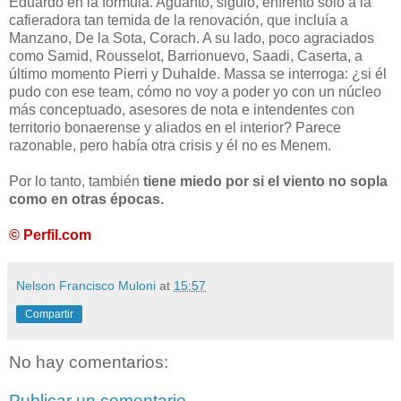
Eduardo en la fórmula. Aguantó, siguió, enfrentó solo a la
cafieradora tan temida de la renovación, que incluía a
Manzano, De la Sota, Corach. A su lado, poco agraciados
como Samid, Rousselot, Barrionuevo, Saadi, Caserta, a
último momento Pierri y Duhalde. Massa se interroga: ¿si él
pudo con ese team, cómo no voy a poder yo con un núcleo
más conceptuado, asesores de nota e intendentes con
territorio bonaerense y aliados en el interior? Parece
razonable, pero había otra crisis y él no es Menem.
Por lo tanto, también
tiene miedo por si el viento no sopla
como en otras épocas.
© Perfil.com
Nelson Francisco Muloni
at
15:57
Compartir
No hay comentarios:
Publicar un comentario