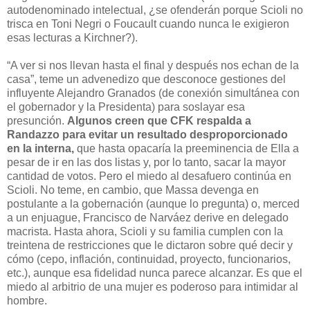
autodenominado intelectual, ¿se ofenderán porque Scioli no
trisca en Toni Negri o Foucault cuando nunca le exigieron
esas lecturas a Kirchner?).
“A ver si nos llevan hasta el final y después nos echan de la
casa”, teme un advenedizo que desconoce gestiones del
influyente Alejandro Granados (de conexión simultánea con
el gobernador y la Presidenta) para soslayar esa
presunción.
Algunos creen que CFK respalda a
Randazzo para evitar un resultado desproporcionado
en la interna,
que hasta opacaría la preeminencia de Ella a
pesar de ir en las dos listas y, por lo tanto, sacar la mayor
cantidad de votos. Pero el miedo al desafuero continúa en
Scioli. No teme, en cambio, que Massa devenga en
postulante a la gobernación (aunque lo pregunta) o, merced
a un enjuague, Francisco de Narváez derive en delegado
macrista. Hasta ahora, Scioli y su familia cumplen con la
treintena de restricciones que le dictaron sobre qué decir y
cómo (cepo, inflación, continuidad, proyecto, funcionarios,
etc.), aunque esa fidelidad nunca parece alcanzar. Es que el
miedo al arbitrio de una mujer es poderoso para intimidar al
hombre.