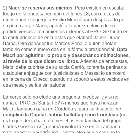
2)
Macri se reserva sus miedos.
Pero existen en escala:
luego de la enojosa reunión del lunes 18, con cruces de
gritos donde segregó a Emilio Monzó para desplazarlo por
su primo Jorge Macri, apostó a la pureza étnica de su
partido versus acercamientos externos al PRO. Se fundó en
la contundencia de encuestas que elaboró Jaime Duran
Barba. Otro ganador fue Marcos Peña, a quien anotan
también como número dos en la fórmula presidencial.
Opta
Macri por aglutinar lo propio y desechar combinaciones,
al revés de lo que dicen los libros.
Además de encuestas,
Macri debe cubrirse de su socia Carrió, contraria pertinaz a
cualquier enjuague con justicialistas o Massa: lo demostró
en la cena de Cipecc, cuando no soportó a estos vecinos en
otra mesa y se fue sin saludar.
Lamerse solo no elude una pregunta miedosa: ¿y si no
gana el PRO en Santa Fe? A menos que haya huracán
Macri, tampoco gana en Córdoba y, para su disgusto,
se
complicó la Capital: habría ballottage con Lousteau
(no
es lo que decía hace un mes el asesor familiar del grupo,
Carlos Grosso). Así, deberá involucrarse en la campaña
para arrastrar a Rodríguez Larreta. No vaya a ser que la