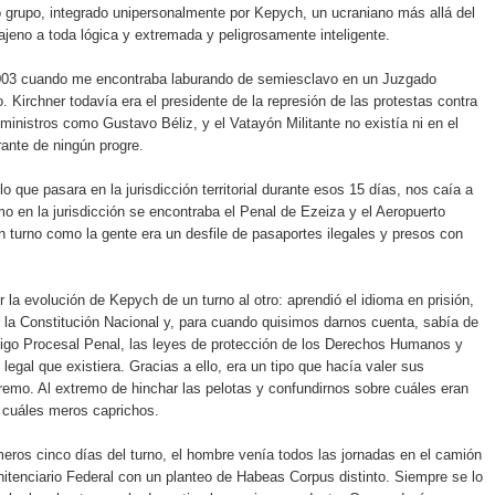
 grupo, integrado unipersonalmente por Kepych, un ucraniano más allá del
 ajeno a toda lógica y extremada y peligrosamente inteligente.
2003 cuando me encontraba laburando de semiesclavo en un Juzgado
. Kirchner todavía era el presidente de la represión de las protestas contra
 ministros como Gustavo Béliz, y el Vatayón Militante no existía ni en el
ante de ningún progre.
 lo que pasara en la jurisdicción territorial durante esos 15 días, nos caía a
o en la jurisdicción se encontraba el Penal de Ezeiza y el Aeropuerto
un turno como la gente era un desfile de pasaportes ilegales y presos con
r la evolución de Kepych de un turno al otro: aprendió el idioma en prisión,
r la Constitución Nacional y, para cuando quisimos darnos cuenta, sabía de
igo Procesal Penal, las leyes de protección de los Derechos Humanos y
legal que existiera. Gracias a ello, era un tipo que hacía valer sus
remo. Al extremo de hinchar las pelotas y confundirnos sobre cuáles eran
 cuáles meros caprichos.
meros cinco días del turno, el hombre venía todos las jornadas en el camión
nitenciario Federal con un planteo de Habeas Corpus distinto. Siempre se lo