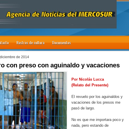
tacto
Rastros de cultura
Documentos
 diciembre de 2014
o con preso con aguinaldo y vacaciones
Por Nicolás Lucca
(Relato del Presente)
El revuelo por los aguinaldos y
vacaciones de los presos me
pasó de largo.
No es que me importara poco y
nada, pero estando de