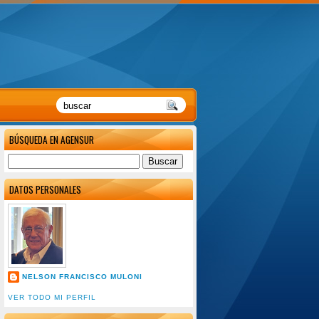
BÚSQUEDA EN AGENSUR
DATOS PERSONALES
NELSON FRANCISCO MULONI
VER TODO MI PERFIL