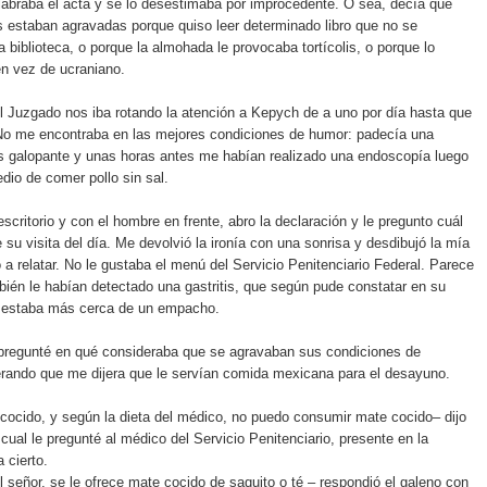
abraba el acta y se lo desestimaba por improcedente. O sea, decía que
 estaban agravadas porque quiso leer determinado libro que no se
a biblioteca, o porque la almohada le provocaba tortícolis, o porque lo
n vez de ucraniano.
el Juzgado nos iba rotando la atención a Kepych de a uno por día hasta que
No me encontraba en las mejores condiciones de humor: padecía una
is galopante y unas horas antes me habían realizado una endoscopía luego
io de comer pollo sin sal.
scritorio y con el hombre en frente, abro la declaración y le pregunto cuál
 su visita del día. Me devolvió la ironía con una sonrisa y desdibujó la mía
 relatar. No le gustaba el menú del Servicio Penitenciario Federal. Parece
bién le habían detectado una gastritis, que según pude constatar en su
a, estaba más cerca de un empacho.
pregunté en qué consideraba que se agravaban sus condiciones de
erando que me dijera que le servían comida mexicana para el desayuno.
ocido, y según la dieta del médico, no puedo consumir mate cocido– dijo
 cual le pregunté al médico del Servicio Penitenciario, presente en la
a cierto.
l señor, se le ofrece mate cocido de saquito o té – respondió el galeno con