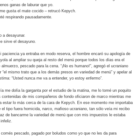
enos ganas de laburar que yo.
 me gusta el mate cocido – retrucó Kepych.
oté respirando pausadamente.
o a desayunar.
le sirve el desayuno.
i paciencia ya entraba en modo reserva, el hombre encaró su apología de
ayola al ampliar su queja al resto del menú porque todos los días era el
 almuerzo, pescado para la cena. “¡No es humano!”, agregó el ucraniano
ir “el mismo trato que a los demás presos en variedad de menú” y apelar al
ástima: “Usted nunca me va a entender, yo estoy enfermo”.
ía me dolía la garganta por el estudio de la matina, me lo tomé un poquito
as contenidas de mis compañeros de fondo oficiaron de marco mientras me
ra estar lo más cerca de la cara de Kepych. En ese momento me importaba
e el tipo fuera homicida, narco, mafioso ucraniano, tan sólo veía mi recibo
paz de bancarme la variedad de menú que con mis impuestos le estaba
infeliz.
 comés pescado, pagado por boludos como yo que no les da para