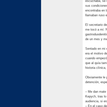
escuchaba, se l
sus condiciones
encontraba en l
llamaban ruso e
El secretario d
me tocó a mí. 
gastroduodenit
de un mes y med
Sentado en mi e
era el motivo de
cuando empezó a
que al quía tam
historia clínic
Obviamente le 
detención, esp
– Me dan mate c
Kepych, tras lo
audiencia, si er
– En el caso de