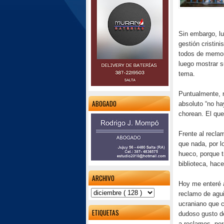
Sin embargo, lue
gestión cristin
todos de memori
luego mostrar s
tema.
Puntualmente, n
ABOGADO
absoluto “no ha
chorean. El que
Frente al recl
que nada, por l
hueco, porque t
biblioteca, hac
ARCHIVO
Hoy me enteré a
reclamo de agu
ucraniano que c
ETIQUETAS
dudoso gusto de
a reclamos, pe