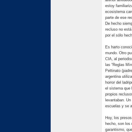
estoy familiari
ecosistema carc
parte de ese re
De hecho siempr
recluso no está
por el sólo hec
Es harto conoci
mundo. Otro pun
CIA, al periodis
las “Reglas Mí
Pettinato (padr
argentina utili
horror del ladr
el sistema que 
propios reclusos
levantaban. Un 
escuelas y se a
Hoy, los presos
hecho, son los
garantismo, que