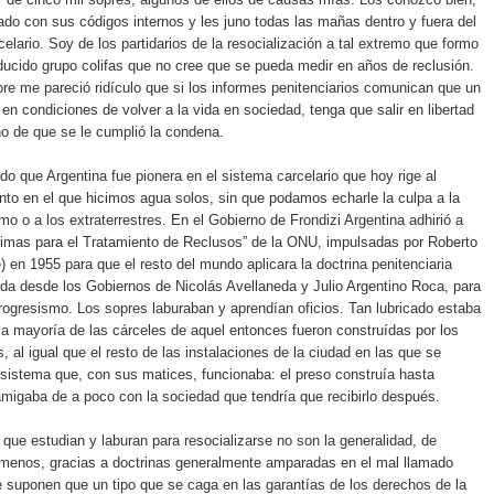
zado con sus códigos internos y les juno todas las mañas dentro y fuera del
elario. Soy de los partidarios de la resocialización a tal extremo que formo
ducido grupo colifas que no cree que se pueda medir en años de reclusión.
e me pareció ridículo que si los informes penitenciarios comunican que un
 en condiciones de volver a la vida en sociedad, tenga que salir en libertad
ho de que se le cumplió la condena.
do que Argentina fue pionera en el sistema carcelario que hoy rige al
to en el que hicimos agua solos, sin que podamos echarle la culpa a la
mo o a los extraterrestres. En el Gobierno de Frondizi Argentina adhirió a
nimas para el Tratamiento de Reclusos” de la ONU, impulsadas por Roberto
e) en 1955 para que el resto del mundo aplicara la doctrina penitenciaria
zada desde los Gobiernos de Nicolás Avellaneda y Julio Argentino Roca, para
iprogresismo. Los sopres laburaban y aprendían oficios. Tan lubricado estaba
la mayoría de las cárceles de aquel entonces fueron construídas por los
, al igual que el resto de las instalaciones de la ciudad en las que se
sistema que, con sus matices, funcionaba: el preso construía hasta
migaba de a poco con la sociedad que tendría que recibirlo después.
 que estudian y laburan para resocializarse no son la generalidad, de
 menos, gracias a doctrinas generalmente amparadas en el mal llamado
 suponen que un tipo que se caga en las garantías de los derechos de la