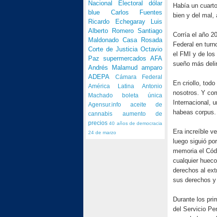
Nacional Electoral
dólar
Había un cuarto
blue
Carlos Fuentes
bien y del mal,
Ricardo Echegaray
Luis
Alberto Romero
Santiago
Corría el año 
Maldonado
Casa Rosada
Federal en turno
Corte de Justicia
Octavio
el FMI y de los
Paz
supermercados
AFA
sueño más delir
Andrés Malamud
amparo
ADEPA
Cámara Federal
En criollo, todo
América Latina
Antonio
nosotros. Y com
Machado
boleta única
Internacional, 
Agensur.info
aceite de
habeas corpus.
cannabis
aumento de
precios
40 años de democracia
Era increíble ve
24 de marzo
luego siguió po
memoria el Cód
cualquier hueco 
derechos al ext
sus derechos y
Durante los pri
del Servicio Pe