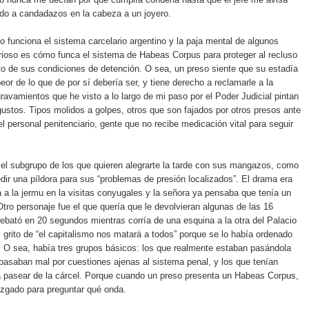
do a candadazos en la cabeza a un joyero.
 funciona el sistema carcelario argentino y la paja mental de algunos
rioso es cómo funca el sistema de Habeas Corpus para proteger al recluso
o de sus condiciones de detención. O sea, un preso siente que su estadía
eor de lo que de por sí debería ser, y tiene derecho a reclamarle a la
gravamientos que he visto a lo largo de mi paso por el Poder Judicial pintan
gustos. Tipos molidos a golpes, otros que son fajados por otros presos ante
el personal penitenciario, gente que no recibe medicación vital para seguir
el subgrupo de los que quieren alegrarte la tarde con sus mangazos, como
edir una píldora para sus “problemas de presión localizados”. El drama era
a a la jermu en la visitas conyugales y la señora ya pensaba que tenía un
Otro personaje fue el que quería que le devolvieran algunas de las 16
rebató en 20 segundos mientras corría de una esquina a la otra del Palacio
l grito de “el capitalismo nos matará a todos” porque se lo había ordenado
r. O sea, había tres grupos básicos: los que realmente estaban pasándola
 pasaban mal por cuestiones ajenas al sistema penal, y los que tenían
a pasear de la cárcel. Porque cuando un preso presenta un Habeas Corpus,
Juzgado para preguntar qué onda.