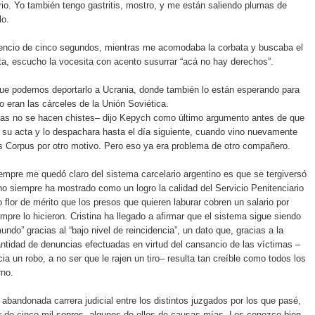
rio. Yo también tengo gastritis, mostro, y me están saliendo plumas de
lo.
lencio de cinco segundos, mientras me acomodaba la corbata y buscaba el
ta, escucho la vocesita con acento susurrar “acá no hay derechos”.
que podemos deportarlo a Ucrania, donde también lo están esperando para
o eran las cárceles de la Unión Soviética.
as no se hacen chistes– dijo Kepych como último argumento antes de que
ar su acta y lo despachara hasta el día siguiente, cuando vino nuevamente
s Corpus por otro motivo. Pero eso ya era problema de otro compañero.
empre me quedó claro del sistema carcelario argentino es que se tergiversó
no siempre ha mostrado como un logro la calidad del Servicio Penitenciario
 flor de mérito que los presos que quieren laburar cobren un salario por
empre lo hicieron. Cristina ha llegado a afirmar que el sistema sigue siendo
ndo” gracias al “bajo nivel de reincidencia”, un dato que, gracias a la
ntidad de denuncias efectuadas en virtud del cansancio de las víctimas –
ia un robo, a no ser que le rajen un tiro– resulta tan creíble como todos los
rno.
i abandonada carrera judicial entre los distintos juzgados por los que pasé,
r de cinco mil sopres, algunos de ellos de causas mías. Los conozco bien,