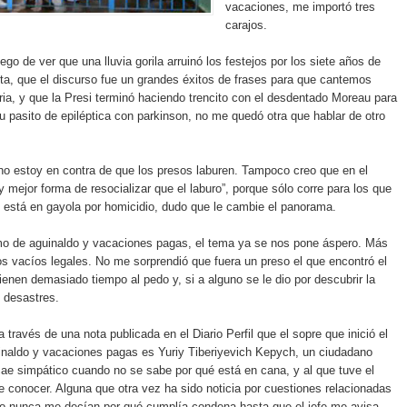
vacaciones, me importó tres
carajos.
go de ver que una lluvia gorila arruinó los festejos por los siete años de
ista, que el discurso fue un grandes éxitos de frases para que cantemos
a, y que la Presi terminó haciendo trencito con el desdentado Moreau para
u pasito de epiléptica con parkinson, no me quedó otra que hablar de otro
o estoy en contra de que los presos laburen. Tampoco creo que en el
y mejor forma de resocializar que el laburo”, porque sólo corre para los que
 está en gayola por homicidio, dudo que le cambie el panorama.
amo de aguinaldo y vacaciones pagas, el tema ya se nos pone áspero. Más
os vacíos legales. No me sorprendió que fuera un preso el que encontró el
ienen demasiado tiempo al pedo y, si a alguno se le dio por descubrir la
e desastres.
 través de una nota publicada en el Diario Perfil que el sopre que inició el
inaldo y vacaciones pagas es Yuriy Tiberiyevich Kepych, un ciudadano
ae simpático cuando no se sabe por qué está en cana, y al que tuve el
 conocer. Alguna que otra vez ha sido noticia por cuestiones relacionadas
ro nunca me decían por qué cumplía condena hasta que el jefe me avisa