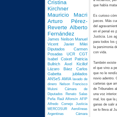
Cristina
que había mata
Kirchner
Mauricio Macri
Es curioso cómo
Arturo Pérez-
jueces. Más cu
del agravamient
Reverte
Alberto
en el penal es p
Fernández
Justicia. Los a
James Neilson
Manuel
para todos los 
Vicent
Javier Milei
la parsimonia d
Diputados
Carmen
con vida.
Posadas
UCR
CGT
Isabel Coixet
Patricia
También existe 
Bullrich
Axel Kicillof
el que vino a p
Lázaro Báez
Carlos
que no le rendí
Gabetta
jubilados
novio adentro. 
ANSeS
AMIA
lavado de
carteras que ar
dinero
Nelson Francisco
de Tribunales a
Muloni
Cámara de
una voz interio
Diputados
Renato Salas
Peña
Raúl Alfonsín
AFIP
mal, los que la
Alfredo Cornejo
Justicia
ganas de salir 
MERCOSUR
Aerolíneas
se lo lleva al 
Argentinas
Cámara