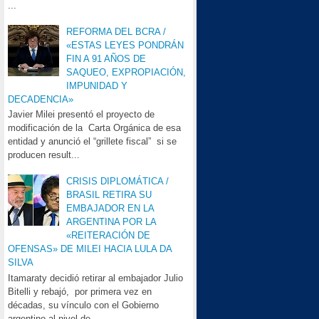
...
REFORMA DEL BCRA /
«ESTAS LEYES PONDRÁN
FIN A 91 AÑOS DE
SAQUEO, EXPROPIACIÓN,
IMPUNIDAD Y
DECADENCIA»
Javier Milei presentó el proyecto de
modificación de la Carta Orgánica de esa
entidad y anunció el “grillete fiscal” si se
producen result...
CRISIS DIPLOMÁTICA /
BRASIL RETIRA SU
EMBAJADOR EN LA
ARGENTINA POR LA
«REITERACIÓN DE
OFENSAS» DE MILEI HACIA LULA DA
SILVA
Itamaraty decidió retirar al embajador Julio
Bitelli y rebajó, por primera vez en
décadas, su vínculo con el Gobierno
argentino al nivel de...