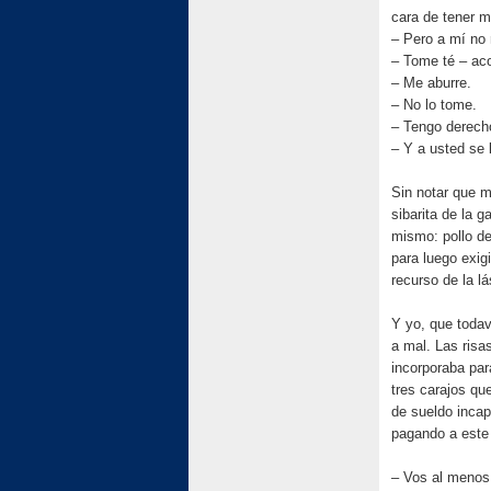
cara de tener m
– Pero a mí no
– Tome té – ac
– Me aburre.
– No lo tome.
– Tengo derech
– Y a usted se 
Sin notar que m
sibarita de la g
mismo: pollo de
para luego exig
recurso de la l
Y yo, que todav
a mal. Las ris
incorporaba pa
tres carajos qu
de sueldo inca
pagando a este 
– Vos al menos