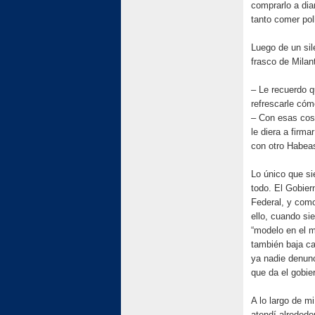
comprarlo a dia
tanto comer pol
Luego de un si
frasco de Milan
– Le recuerdo 
refrescarle cóm
– Con esas cos
le diera a firm
con otro Habea
Lo único que si
todo. El Gobier
Federal, y como
ello, cuando si
“modelo en el mu
también baja ca
ya nadie denunc
que da el gobie
A lo largo de m
atendí alrededo