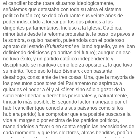
el canciller boche (para situarnos ideológicamente,
señalemos que detestaba con toda su alma el sistema
político británico) se dedicó durante sus veinte años de
poder indiscutido a torear por los dos pitones a los
dirigentes parlamentarios. Incluso a la Iglesia Católica,
minoritaria desde la reforma protestante, le puso los pavos a
la sombra, o quiso hacerlo, puteándola con el poderoso
aparato del estado (
Kulturkampf
se llamó aquello, ya se iban
definiendo deliciosas palabritas del futuro); aunque en eso
no tuvo éxito, y un partido católico independiente y
disciplinado se mantuvo como fuerza opositora, lo que tuvo
su mérito. Todo eso lo hizo Bismarck con bastante
desahogo, consciente de tres cosas. Una, que la mayoría de
los presuntos opositores del Parlamento no aspiraba a
quitarles el poder a él y al káiser, sino sólo a gozar de la
suficiente libertad y derechos personales y, naturalmente,
trincar lo más posible. El segundo factor manejado por el
hábil canciller (que conocía a sus paisanos como si los
hubiera parido) fue comprobar que era posible buscarse la
vida al margen o por encima de los partidos políticos,
manejándolos a favor o en contra según las necesidades de
cada momento, y que los electores, almas benditas, podían