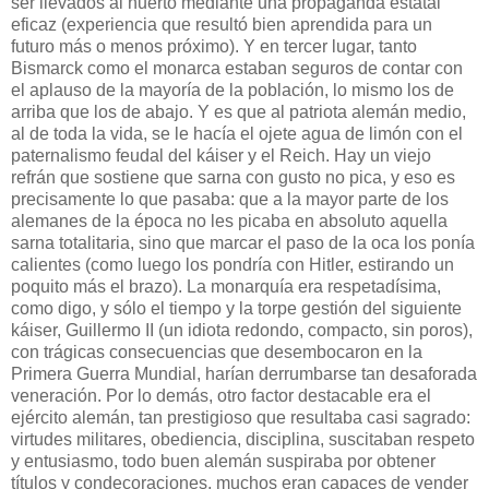
ser llevados al huerto mediante una propaganda estatal
eficaz (experiencia que resultó bien aprendida para un
futuro más o menos próximo). Y en tercer lugar, tanto
Bismarck como el monarca estaban seguros de contar con
el aplauso de la mayoría de la población, lo mismo los de
arriba que los de abajo. Y es que al patriota alemán medio,
al de toda la vida, se le hacía el ojete agua de limón con el
paternalismo feudal del káiser y el Reich. Hay un viejo
refrán que sostiene que sarna con gusto no pica, y eso es
precisamente lo que pasaba: que a la mayor parte de los
alemanes de la época no les picaba en absoluto aquella
sarna totalitaria, sino que marcar el paso de la oca los ponía
calientes (como luego los pondría con Hitler, estirando un
poquito más el brazo). La monarquía era respetadísima,
como digo, y sólo el tiempo y la torpe gestión del siguiente
káiser, Guillermo II (un idiota redondo, compacto, sin poros),
con trágicas consecuencias que desembocaron en la
Primera Guerra Mundial, harían derrumbarse tan desaforada
veneración. Por lo demás, otro factor destacable era el
ejército alemán, tan prestigioso que resultaba casi sagrado:
virtudes militares, obediencia, disciplina, suscitaban respeto
y entusiasmo, todo buen alemán suspiraba por obtener
títulos y condecoraciones, muchos eran capaces de vender