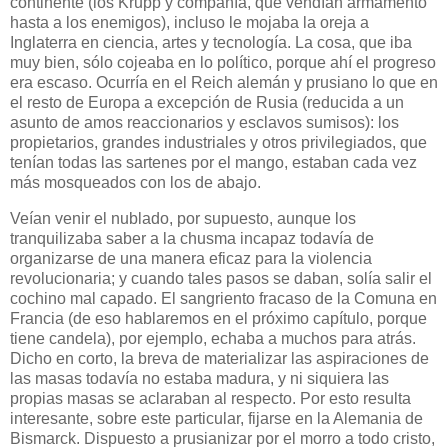
continente (los Krupp y compañía, que vendían armamento
hasta a los enemigos), incluso le mojaba la oreja a
Inglaterra en ciencia, artes y tecnología. La cosa, que iba
muy bien, sólo cojeaba en lo político, porque ahí el progreso
era escaso. Ocurría en el Reich alemán y prusiano lo que en
el resto de Europa a excepción de Rusia (reducida a un
asunto de amos reaccionarios y esclavos sumisos): los
propietarios, grandes industriales y otros privilegiados, que
tenían todas las sartenes por el mango, estaban cada vez
más mosqueados con los de abajo.
Veían venir el nublado, por supuesto, aunque los
tranquilizaba saber a la chusma incapaz todavía de
organizarse de una manera eficaz para la violencia
revolucionaria; y cuando tales pasos se daban, solía salir el
cochino mal capado. El sangriento fracaso de la Comuna en
Francia (de eso hablaremos en el próximo capítulo, porque
tiene candela), por ejemplo, echaba a muchos para atrás.
Dicho en corto, la breva de materializar las aspiraciones de
las masas todavía no estaba madura, y ni siquiera las
propias masas se aclaraban al respecto. Por esto resulta
interesante, sobre este particular, fijarse en la Alemania de
Bismarck. Dispuesto a prusianizar por el morro a todo cristo,