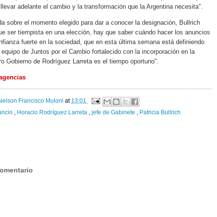
llevar adelante el cambio y la transformación que la Argentina necesita".
da sobre el momento elegido para dar a conocer la designación, Bullrich
ue ser tiempista en una elección, hay que saber cuándo hacer los anuncios
fianza fuerte en la sociedad, que en esta última semana está definiendo
l equipo de Juntos por el Cambio fortalecido con la incorporación en la
ro Gobierno de Rodríguez Larreta es el tiempo oportuno".
 agencias
Nelson Francisco Muloni
at
13:01
uncio
,
Horacio Rodríguez Larreta
,
jefe de Gabinete
,
Patricia Bullrich
:
comentario