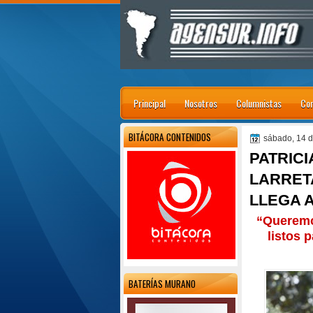
Principal
Nosotros
Columnistas
Con
BITÁCORA CONTENIDOS
sábado, 14 d
PATRIC
LARRETA
LLEGA A
“Queremo
listos 
BATERÍAS MURANO