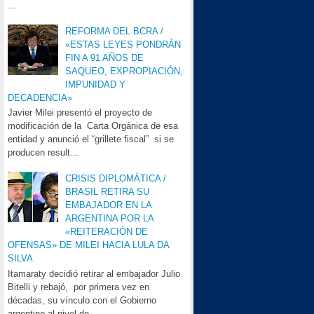
...
REFORMA DEL BCRA /
«ESTAS LEYES PONDRÁN
FIN A 91 AÑOS DE
SAQUEO, EXPROPIACIÓN,
IMPUNIDAD Y
DECADENCIA»
Javier Milei presentó el proyecto de
modificación de la Carta Orgánica de esa
entidad y anunció el “grillete fiscal” si se
producen result...
CRISIS DIPLOMÁTICA /
BRASIL RETIRA SU
EMBAJADOR EN LA
ARGENTINA POR LA
«REITERACIÓN DE
OFENSAS» DE MILEI HACIA LULA DA
SILVA
Itamaraty decidió retirar al embajador Julio
Bitelli y rebajó, por primera vez en
décadas, su vínculo con el Gobierno
argentino al nivel de...