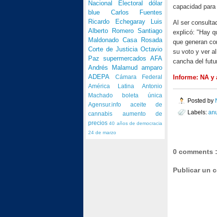
Nacional Electoral
dólar
capacidad para 
blue
Carlos Fuentes
Ricardo Echegaray
Luis
Al ser consulta
Alberto Romero
Santiago
explicó: "Hay q
Maldonado
Casa Rosada
que generan con
Corte de Justicia
Octavio
su voto y ver a
Paz
supermercados
AFA
cancha del futu
Andrés Malamud
amparo
ADEPA
Informe: NA y
Cámara Federal
América Latina
Antonio
Machado
boleta única
Posted by
Agensur.info
aceite de
Labels:
an
cannabis
aumento de
precios
40 años de democracia
24 de marzo
0 comments 
Publicar un 