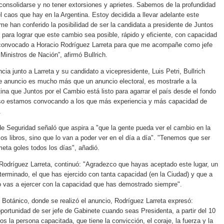
 consolidarse y no tener extorsiones y aprietes. Sabemos de la profundidad
el caos que hay en la Argentina. Estoy decidida a llevar adelante este
e han conferido la posibilidad de ser la candidata a presidente de Juntos
 para lograr que este cambio sea posible, rápido y eficiente, con capacidad
 convocado a Horacio Rodríguez Larreta para que me acompañe como jefe
Ministros de Nación”, afirmó Bullrich.
cia junto a Larreta y su candidato a vicepresidente, Luis Petri, Bullrich
e anuncio es mucho más que un anuncio electoral, es mostrarle a la
ina que Juntos por el Cambio está listo para agarrar el país desde el fondo
eso estamos convocando a los que más experiencia y más capacidad de
.
de Seguridad señaló que aspira a "que la gente pueda ver el cambio en la
los libros, sino que lo van a poder ver en el día a día". "Tenemos que ser
eta goles todos los días", añadió.
 a Rodríguez Larreta, continuó: "Agradezco que hayas aceptado este lugar, un
eterminado, el que has ejercido con tanta capacidad (en la Ciudad) y que a
lo vas a ejercer con la capacidad que has demostrado siempre".
 Botánico, donde se realizó el anuncio, Rodríguez Larreta expresó:
portunidad de ser jefe de Gabinete cuando seas Presidenta, a partir del 10
s la persona capacitada, que tiene la convicción, el coraje, la fuerza y la