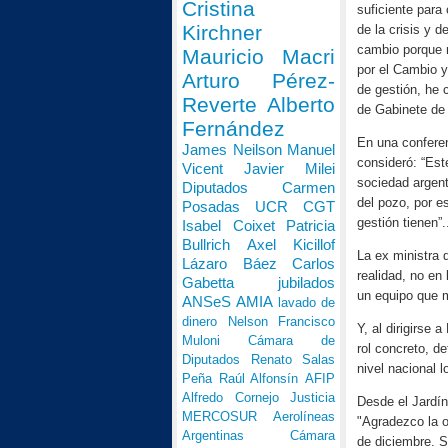
Cristina
suficiente para
Kirchner
de la crisis y d
cambio porque m
Mauricio Macri
por el Cambio y
Arturo Pérez-
de gestión, he
Reverte
Alberto
de Gabinete de 
Fernández
En una conferen
James Neilson
Manuel
consideró: “Est
Vicent
Javier Milei
sociedad argent
Diputados
Carmen
del pozo, por 
Posadas
UCR
CGT
gestión tienen”.
Isabel Coixet
Patricia
Bullrich
Axel Kicillof
La ex ministra 
Lázaro Báez
Carlos
realidad, no en 
Gabetta
jubilados
un equipo que m
ANSeS
AMIA
lavado de
dinero
Nelson Francisco
Y, al dirigirse
Muloni
Cámara de
rol concreto, d
Diputados
Renato Salas
nivel nacional 
Peña
Raúl Alfonsín
AFIP
Alfredo Cornejo
Justicia
Desde el Jardín
MERCOSUR
Aerolíneas
"Agradezco la o
Argentinas
Cámara
de diciembre. So