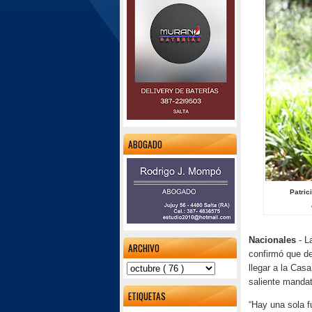
ABOGADO
Patric
Nacionales
- La
ARCHIVO
confirmó que d
llegar a la Cas
saliente mandat
ETIQUETAS
“Hay una sola f