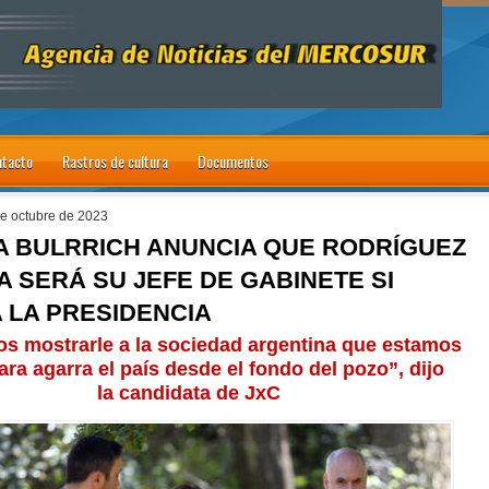
tacto
Rastros de cultura
Documentos
e octubre de 2023
IA BULRRICH ANUNCIA QUE RODRÍGUEZ
 SERÁ SU JEFE DE GABINETE SI
 LA PRESIDENCIA
s mostrarle a la sociedad argentina que estamos
para agarra el país desde el fondo del pozo”, dijo
la candidata de JxC