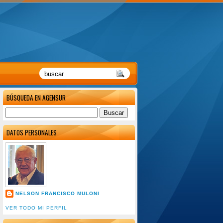
BÚSQUEDA EN AGENSUR
DATOS PERSONALES
NELSON FRANCISCO MULONI
VER TODO MI PERFIL