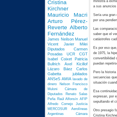
ministra a exmi
Cristina
a sus anuncios 
Kirchner
Mauricio Macri
Sería una gran 
por una pendien
Arturo Pérez-
Reverte
Alberto
Las comparacion
Fernández
saber que el ve
James Neilson
Manuel
catástrofes ca
Vicent
Javier Milei
Es por eso que,
Diputados
Carmen
de 1975, la hipe
Posadas
UCR
CGT
convertibilida
Isabel Coixet
Patricia
puedan repetirs
Bullrich
Axel Kicillof
Lázaro Báez
Carlos
Pero la histori
Gabetta
jubilados
secuencias que
ANSeS
AMIA
lavado de
situación cuand
dinero
Nelson Francisco
Muloni
Cámara de
Esa continuidad
Diputados
Renato Salas
expresan, por e
Peña
Raúl Alfonsín
AFIP
sepultando el c
Alfredo Cornejo
Justicia
MERCOSUR
Aerolíneas
Otro presagio f
Argentinas
Cámara
Cristina Kirchn