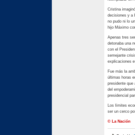
Cristina imagin
decisiones y a 
no pudo ni lo u
hijo Máximo com
Apenas tres se
detonaba una n
con el Presiden
semejante crisi
explicaciones 
Fue más la ambi
últimas horas e
presidente que 
del empoderami
presidencial par
Los límites ec
ser un cerco po
© La Nación