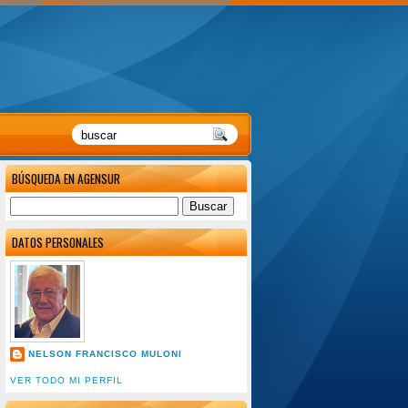
BÚSQUEDA EN AGENSUR
DATOS PERSONALES
NELSON FRANCISCO MULONI
VER TODO MI PERFIL