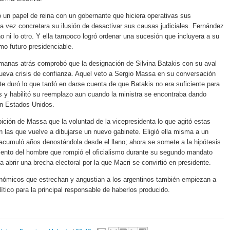
ó un papel de reina con un gobernante que hiciera operativas sus
la vez concretara su ilusión de desactivar sus causas judiciales. Fernández
no ni lo otro. Y ella tampoco logró ordenar una sucesión que incluyera a su
o futuro presidenciable.
manas atrás comprobó que la designación de Silvina Batakis con su aval
ueva crisis de confianza. Aquel veto a Sergio Massa en su conversación
te duró lo que tardó en darse cuenta de que Batakis no era suficiente para
s y habilitó su reemplazo aun cuando la ministra se encontraba dando
en Estados Unidos.
ción de Massa que la voluntad de la vicepresidenta lo que agitó estas
n las que vuelve a dibujarse un nuevo gabinete. Eligió ella misma a un
acumuló años denostándola desde el llano; ahora se somete a la hipótesis
ento del hombre que rompió el oficialismo durante su segundo mandato
a abrir una brecha electoral por la que Macri se convirtió en presidente.
onómicos que estrechan y angustian a los argentinos también empiezan a
lítico para la principal responsable de haberlos producido.