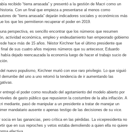
bía recibido “tierra arrasada” y presentó a la gestión de Macri como un
 historia. Con un final que empieza a presentarse al menos como
autores de “tierra arrasada” dejarán indicadores sociales y económicos más
e los que les permitieron recuperar el poder en 2019.
una perspectiva, es sencillo encontrar que los números que resumen
ción, actividad económica, empleo y endeudamiento han empeorado gobierno
esde hace más de 15 años. Néstor Kirchner fue el último presidente que
 final de sus cuatro años mejores números que su antecesor, Eduardo
 había dejado reencauzada la economía luego de hacer el trabajo sucio de
ción.
del nuevo populismo, Kirchner murió con ese raro privilegio. Lo que siguió
l derrumbe del uno a uno retomó la tendencia de ir aumentando las
gativas.
er entregó el poder como resultado del agotamiento del modelo abierto por
niveles de gasto público que repusieron la costumbre de la alta inflación. A
ri mediante, pasó de manipular a un presidente a tratar de manejar un
imer mandatario ausente o apenas testigo de las decisiones de su vice.
 socia en las ganancias, pero crítica en las pérdidas. La vicepresidenta no
rtir que en sus reproches y vetos estaba demoliendo a quien ella no quiere
orma efectiva.