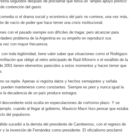
nistra segundos después de proclamar que tenía un “amplio apoyo político”
de contención del gasto.
comedia si el drama social y económico del país no corriese, una vez más,
te de vacío de poder que hace temer una crisis institucional.
es con el pasado siempre son difíciles de tragar, pero alcanzan para
rdadero problema de la Argentina es su empeño en reproducir sus
da vez con mayor frecuencia.
 con toda legitimidad, tiene valor saber que situaciones como el Rodrigazo
rinflación que obligó al retiro anticipado de Raúl Alfonsín o el estallido de la
d de 2001 tienen elementos parecidos a estos momentos y hacen temer que
e.
a no se repite. Apenas si registra datos y hechos semejantes y señala
 pueden mantenerse como constantes. Siempre es peor y nunca igual la
o la decadencia de un país produce estragos.
 descendente está oculta en especulaciones de cortísimo plazo. Y se
jemplo, cuando al llegar al gobierno, Mauricio Macri hizo pensar que estaba
iclo del populismo.
allido sucedió a la derrota del presidente de Cambiemos, con el regreso de
er y la invención de Fernández como presidente. El oficialismo proclamó