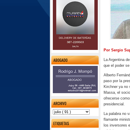
Por Sergio Su
ABOGADO
La Argentina de
que el poder se
Alberto Fernánd
paso por la pre
Kirchner ya no 
Massa, el socio 
ofrecerse como 
ARCHIVO
presidencial.
La palabra no v
flamante minist
ETIQUETAS
los inversores 