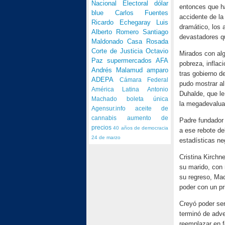
Nacional Electoral
dólar
entonces que ha
blue
Carlos Fuentes
accidente de la
Ricardo Echegaray
Luis
dramático, los 
Alberto Romero
Santiago
devastadores qu
Maldonado
Casa Rosada
Corte de Justicia
Octavio
Mirados con alg
Paz
supermercados
AFA
pobreza, infla
Andrés Malamud
amparo
tras gobierno d
ADEPA
Cámara Federal
pudo mostrar al
América Latina
Antonio
Duhalde, que le
Machado
boleta única
la megadevalua
Agensur.info
aceite de
cannabis
aumento de
Padre fundador 
precios
40 años de democracia
a ese rebote de
24 de marzo
estadísticas ne
Cristina Kirchn
su marido, con 
su regreso, Mac
poder con un pr
Creyó poder ser
terminó de adve
reemplazar en f