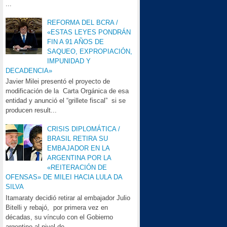
...
REFORMA DEL BCRA /
«ESTAS LEYES PONDRÁN
FIN A 91 AÑOS DE
SAQUEO, EXPROPIACIÓN,
IMPUNIDAD Y
DECADENCIA»
Javier Milei presentó el proyecto de
modificación de la Carta Orgánica de esa
entidad y anunció el “grillete fiscal” si se
producen result...
CRISIS DIPLOMÁTICA /
BRASIL RETIRA SU
EMBAJADOR EN LA
ARGENTINA POR LA
«REITERACIÓN DE
OFENSAS» DE MILEI HACIA LULA DA
SILVA
Itamaraty decidió retirar al embajador Julio
Bitelli y rebajó, por primera vez en
décadas, su vínculo con el Gobierno
argentino al nivel de...