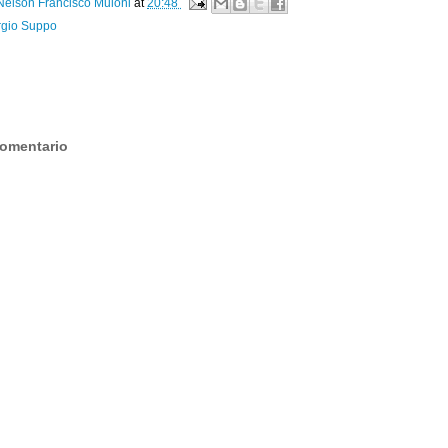
Nelson Francisco Muloni
at
20:48
rgio Suppo
:
comentario