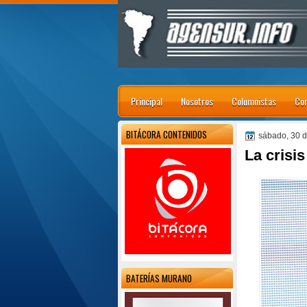
Principal
Nosotros
Columnistas
Con
BITÁCORA CONTENIDOS
sábado, 30 d
La crisis
BATERÍAS MURANO