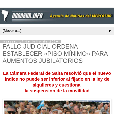
▼
martes, 14 de julio de 2020
FALLO JUDICIAL ORDENA
ESTABLECER «PISO MÍNIMO» PARA
AUMENTOS JUBILATORIOS
La Cámara Federal de Salta resolvió que el nuevo
índice no puede ser inferior al fijado en la ley de
alquileres y cuestiona
la suspensión de la movilidad