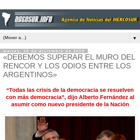
▼
martes, 10 de diciembre de 2019
«DEBEMOS SUPERAR EL MURO DEL
RENCOR Y LOS ODIOS ENTRE LOS
ARGENTINOS»
“Todas las crisis de la democracia se resuelven
con más democracia”, dijo Alberto Fernández al
asumir como nuevo presidente de la Nación