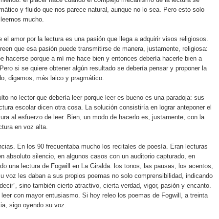
mático y fluido que nos parece natural, aunque no lo sea. Pero esto solo
 leemos mucho.
el amor por la lectura es una pasión que llega a adquirir visos religiosos.
reen que esa pasión puede transmitirse de manera, justamente, religiosa:
be hacerse porque a mí me hace bien y entonces debería hacerle bien a
Pero si se quiere obtener algún resultado se debería pensar y proponer la
o, digamos, más laico y pragmático.
ulto no lector que debería leer porque leer es bueno es una paradoja: sus
ctura escolar dicen otra cosa. La solución consistiría en lograr anteponer el
ctura al esfuerzo de leer. Bien, un modo de hacerlo es, justamente, con la
tura en voz alta.
cias. En los 90 frecuentaba mucho los recitales de poesía. Eran lecturas
n absoluto silencio, en algunos casos con un auditorio capturado, en
do una lectura de Fogwill en La Giralda: los tonos, las pausas, los acentos,
su voz les daban a sus propios poemas no solo comprensibilidad, indicando
decir”, sino también cierto atractivo, cierta verdad, vigor, pasión y encanto.
eer con mayor entusiasmo. Si hoy releo los poemas de Fogwill, a treinta
ia, sigo oyendo su voz.