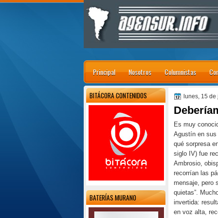
Principal
Nosotros
Columnistas
Con
BITÁCORA CONTENIDOS
lunes, 15 de 
Deberíam
Es muy conocid
Agustín en sus
qué sorpresa en
siglo IV) fue re
Ambrosio, obisp
recorrían las p
mensaje, pero 
quietas”. Mucho
BATERÍAS MURANO
invertida: resul
en voz alta, re