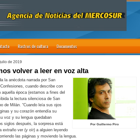
tacto
Rastros de cultura
Documentos
julio de 2019
os volver a leer en voz alta
a la anécdota narrada por San
 Confesiones, cuando describe con
 aquella época (estamos a fines del
cibida la lectura silenciosa de San
o de Milán. “Cuando leía sus ojos
áginas y su corazón entendía su
su voz y su lengua quedaban
s siglos después, la sorpresa está
Por Guillermo Piro
ta extraño ver (y oír) a alguien leyendo
corriendo las páginas y moviendo la lengua.