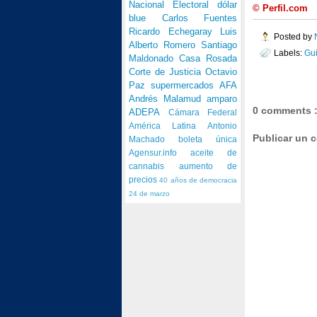
Nacional Electoral
dólar
© Perfil.com
blue
Carlos Fuentes
Ricardo Echegaray
Luis
Posted by
Alberto Romero
Santiago
Labels:
Gui
Maldonado
Casa Rosada
Corte de Justicia
Octavio
Paz
supermercados
AFA
Andrés Malamud
amparo
0 comments 
ADEPA
Cámara Federal
América Latina
Antonio
Publicar un 
Machado
boleta única
Agensur.info
aceite de
cannabis
aumento de
precios
40 años de democracia
24 de marzo