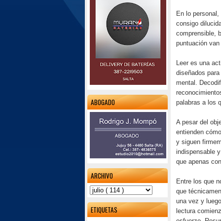
En lo personal,
consigo dilucid
comprensible, b
puntuación van 
Leer es una act
diseñados para
mental. Decodif
reconocimientos
ABOGADO
palabras a los 
A pesar del obj
entienden cómo 
y siguen firmem
indispensable 
que apenas cons
ARCHIVO
Entre los que n
que técnicament
una vez y luego 
ETIQUETAS
lectura comienz
esfuerzo. Resu