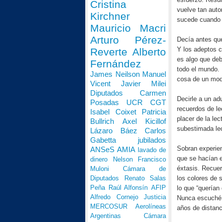
Cristina
vuelve tan auto
Kirchner
sucede cuando
Mauricio Macri
Arturo Pérez-
Decía antes que 
Y los adeptos c
Reverte
Alberto
es algo que de
Fernández
todo el mundo. 
James Neilson
Manuel
cosa de un mod
Vicent
Javier Milei
Diputados
Carmen
Decirle a un ad
Posadas
UCR
CGT
recuerdos de le
Isabel Coixet
Patricia
placer de la le
Bullrich
Axel Kicillof
subestimada lec
Lázaro Báez
Carlos
Gabetta
jubilados
Sobran experien
ANSeS
AMIA
lavado de
que se hacían e
dinero
Nelson Francisco
éxtasis. Recuer
Muloni
Cámara de
los colores de 
Diputados
Renato Salas
Peña
Raúl Alfonsín
AFIP
lo que “querían 
Alfredo Cornejo
Justicia
Nunca escuché l
MERCOSUR
Aerolíneas
años de distanc
Argentinas
Cámara