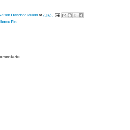
Nelson Francisco Muloni
at
20:45
llermo Piro
:
comentario