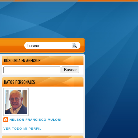
BÚSQUEDA EN AGENSUR
DATOS PERSONALES
NELSON FRANCISCO MULONI
VER TODO MI PERFIL