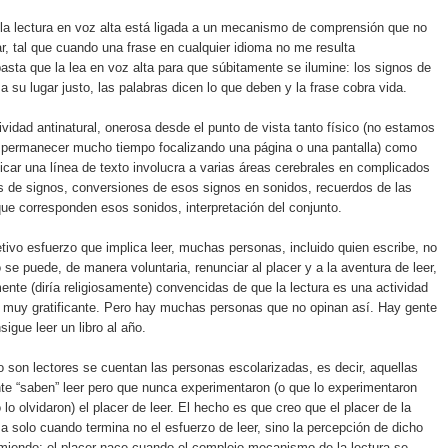
 la lectura en voz alta está ligada a un mecanismo de comprensión que no
ar, tal que cuando una frase en cualquier idioma no me resulta
asta que la lea en voz alta para que súbitamente se ilumine: los signos de
a su lugar justo, las palabras dicen lo que deben y la frase cobra vida.
ividad antinatural, onerosa desde el punto de vista tanto físico (no estamos
 permanecer mucho tiempo focalizando una página o una pantalla) como
icar una línea de texto involucra a varias áreas cerebrales en complicados
 de signos, conversiones de esos signos en sonidos, recuerdos de las
que corresponden esos sonidos, interpretación del conjunto.
etivo esfuerzo que implica leer, muchas personas, incluido quien escribe, no
se puede, de manera voluntaria, renunciar al placer y a la aventura de leer,
ente (diría religiosamente) convencidas de que la lectura es una actividad
y muy gratificante. Pero hay muchas personas que no opinan así. Hay gente
igue leer un libro al año.
o son lectores se cuentan las personas escolarizadas, es decir, aquellas
e “saben” leer pero que nunca experimentaron (o que lo experimentaron
lo olvidaron) el placer de leer. El hecho es que creo que el placer de la
a solo cuando termina no el esfuerzo de leer, sino la percepción de dicho
miendo: el placer nace cuando el complejo mecanismo de la lectura se