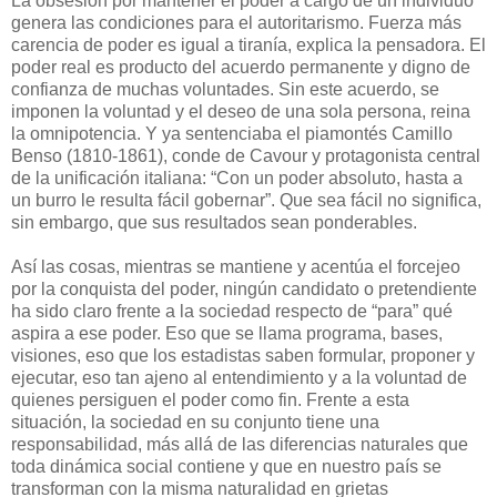
La obsesión por mantener el poder a cargo de un individuo
genera las condiciones para el autoritarismo. Fuerza más
carencia de poder es igual a tiranía, explica la pensadora. El
poder real es producto del acuerdo permanente y digno de
confianza de muchas voluntades. Sin este acuerdo, se
imponen la voluntad y el deseo de una sola persona, reina
la omnipotencia. Y ya sentenciaba el piamontés Camillo
Benso (1810-1861), conde de Cavour y protagonista central
de la unificación italiana: “Con un poder absoluto, hasta a
un burro le resulta fácil gobernar”. Que sea fácil no significa,
sin embargo, que sus resultados sean ponderables.
Así las cosas, mientras se mantiene y acentúa el forcejeo
por la conquista del poder, ningún candidato o pretendiente
ha sido claro frente a la sociedad respecto de “para” qué
aspira a ese poder. Eso que se llama programa, bases,
visiones, eso que los estadistas saben formular, proponer y
ejecutar, eso tan ajeno al entendimiento y a la voluntad de
quienes persiguen el poder como fin. Frente a esta
situación, la sociedad en su conjunto tiene una
responsabilidad, más allá de las diferencias naturales que
toda dinámica social contiene y que en nuestro país se
transforman con la misma naturalidad en grietas