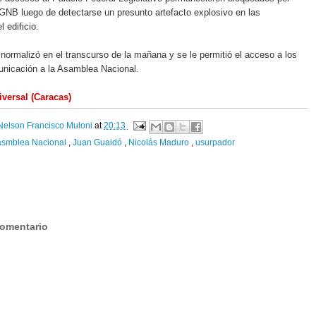
 GNB luego de detectarse un presunto artefacto explosivo en las
l edificio.
 normalizó en el transcurso de la mañana y se le permitió el acceso a los
nicación a la Asamblea Nacional.
iversal (Caracas)
Nelson Francisco Muloni
at
20:13
asmblea Nacional
,
Juan Guaidó
,
Nicolás Maduro
,
usurpador
:
comentario