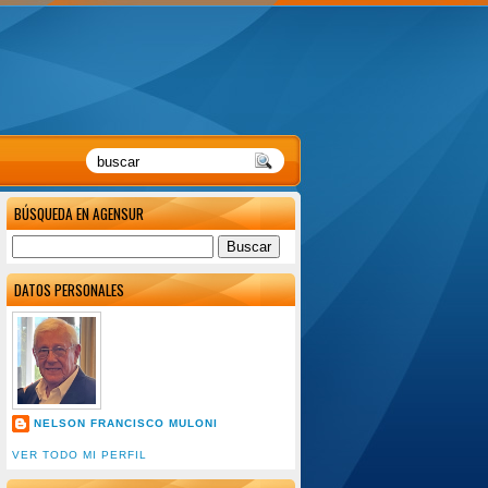
BÚSQUEDA EN AGENSUR
DATOS PERSONALES
NELSON FRANCISCO MULONI
VER TODO MI PERFIL