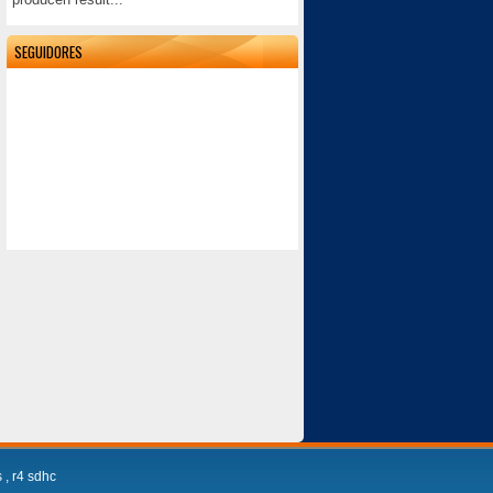
SEGUIDORES
s
,
r4 sdhc