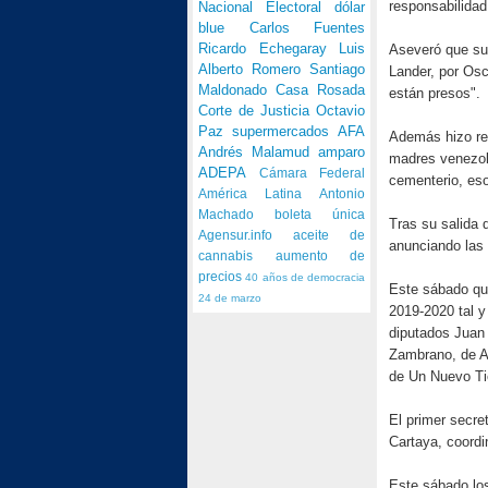
responsabilidad
Nacional Electoral
dólar
blue
Carlos Fuentes
Ricardo Echegaray
Luis
Aseveró que su
Alberto Romero
Santiago
Lander, por Osc
Maldonado
Casa Rosada
están presos".
Corte de Justicia
Octavio
Paz
supermercados
AFA
Además hizo ref
Andrés Malamud
amparo
madres venezola
ADEPA
Cámara Federal
cementerio, eso
América Latina
Antonio
Machado
boleta única
Tras su salida 
Agensur.info
aceite de
anunciando las
cannabis
aumento de
precios
40 años de democracia
Este sábado que
24 de marzo
2019-2020 tal y
diputados Juan
Zambrano, de A
de Un Nuevo Ti
El primer secre
Cartaya, coord
Este sábado los