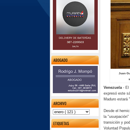
ABOGADO
Juan Gu
s
Venezuela
- El
expresó este sá
Maduro estará "
ARCHIVO
Desde el hemici
la "usurpación"
transición y po
ETIQUETAS
Voluntad Popula