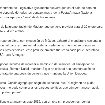
sentante del Legislativo igualmente aseveró que en el país se está en
que depende de todos los venezolanos y de la Fuera Armada Nacional
NB) trabajar para "salir" de dicho sistema.
 de la juramentación de Maduro, que se tiene prevista para el 10 enero para
idencial 2019-2025.
Grupo de Lima, con excepción de México, exhortó al mandatario nacional a
ón del cargo y transferir el poder al Parlamento mientras se convocan
es presidenciales, este pronunciamiento fue respaldado por el secretario
EA, Luis Almagro.
pocos minutos de ingresar al hemiciclo de sesiones, el embajador de
zuela, Romain Nadal, manifestó que no asistirá a la juramentación de
 trata de una posición conjunta que mantiene la Unión Europea.
urso, Guaidó agregó que seguirán luchando, que "el régimen no pudo
dos, no pudo comprar a los partidos políticos que aún permanecen aquí,
o podrán jamás".
ilencio arrancamos este 2019, con un reto sin precedentes, con la