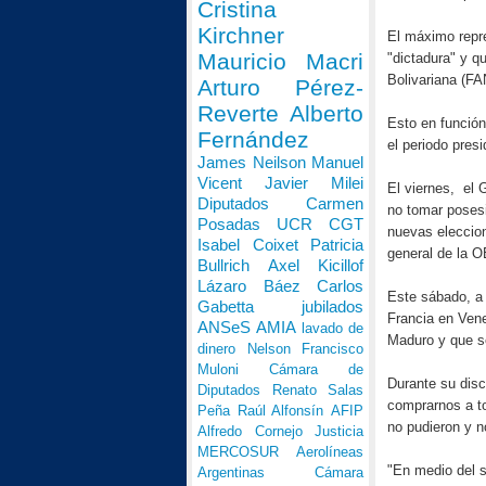
Cristina
Kirchner
El máximo repre
Mauricio Macri
"dictadura" y 
Bolivariana (FA
Arturo Pérez-
Reverte
Alberto
Esto en función
Fernández
el periodo pres
James Neilson
Manuel
Vicent
Javier Milei
El viernes,
el 
Diputados
Carmen
no tomar posesi
Posadas
UCR
CGT
nuevas eleccion
Isabel Coixet
Patricia
general de la O
Bullrich
Axel Kicillof
Lázaro Báez
Carlos
Este sábado, a 
Gabetta
jubilados
Francia en Vene
ANSeS
AMIA
lavado de
Maduro y que se
dinero
Nelson Francisco
Muloni
Cámara de
Durante su disc
Diputados
Renato Salas
comprarnos a to
Peña
Raúl Alfonsín
AFIP
no pudieron y n
Alfredo Cornejo
Justicia
MERCOSUR
Aerolíneas
"En medio del s
Argentinas
Cámara