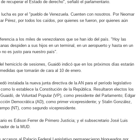
 de recuperar el Estado de derecho", señaló el parlamentario.
 lucha es por el "pueblo de Venezuela. Cuenten con nosotros. Por Neomar
ar Pérez, por todos los caídos, por quienes se fueron, por quienes aún
erencia a los miles de venezolanos que se han ido del país. "Hoy las
nas despiden a sus hijos en un terminal, en un aeropuerto y hasta en un
 no es justo para nuestro país".
del hemiciclo de sesiones, Guaidó indicó que en los próximos días estarán
 medidas que tomarán de cara al 10 de enero.
dó instalada la nueva junta directiva de la AN para el período legislativo
 como lo establece la Constitución de la República. Resultaron electos los
 Guaidó, de Voluntad Popular (VP), como presidente del Parlamento; Edgar
cción Democrática (AD), como primer vicepresidente; y Stalin González,
empo (NT), como segundo vicepresidente.
tario es Edison Ferrer de Primero Justicia; y el subsecretario José Luis
inador de la MUD.
 accesos al Palacio Federal Legislativo permanecieron bloqueados por