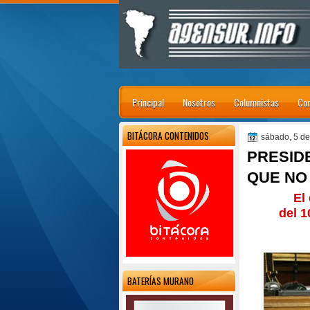
Principal
Nosotros
Columnistas
Con
BITÁCORA CONTENIDOS
sábado, 5 d
PRESID
QUE NO
El
del 1
BATERÍAS MURANO