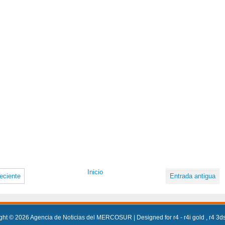
Inicio
eciente
Entrada antigua
ght ©
2026
Agencia de Noticias del MERCOSUR
| Designed for
r4
-
r4i gold
,
r4 3d