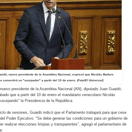
aidó, nuevo presidente de la Asamblea Nacional, expresó que Nicolás Maduro
e convertirá en "usurpador" a partir del 10 de enero.
(Foto/El Universal)
 nuevo presidente de la Asamblea Nacional (AN), diputado Juan Guaidó,
bado que a partir del 10 de enero el mandatario venezolano Nicolás
usurpando" la Presidencia de la República.
clo de sesiones, Guaidó indicó que el Parlamento trabajará para que cese
 del Poder Ejecutivo. "Se debe generar las condiciones para un gobierno de
der realizar elecciones limpias y transparentes", agregó el parlamentario de
r.