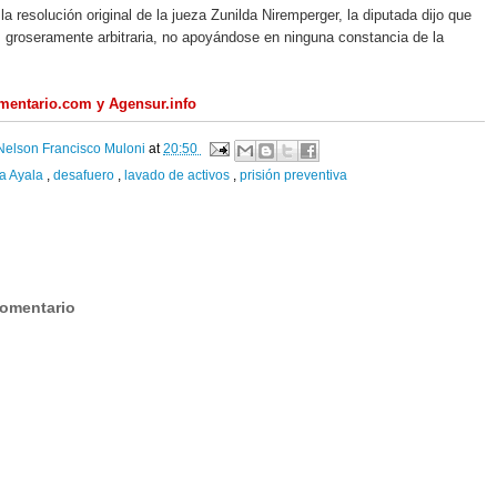
la resolución original de la jueza Zunilda Niremperger, la diputada dijo que
s groseramente arbitraria, no apoyándose en ninguna constancia de la
amentario.com y Agensur.info
Nelson Francisco Muloni
at
20:50
a Ayala
,
desafuero
,
lavado de activos
,
prisión preventiva
:
comentario