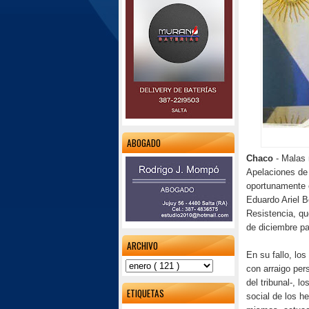
ABOGADO
Chaco
- Malas 
Apelaciones de 
oportunamente e
Eduardo Ariel B
Resistencia, qu
de diciembre p
ARCHIVO
En su fallo, lo
con arraigo pers
del tribunal-, 
ETIQUETAS
social de los h