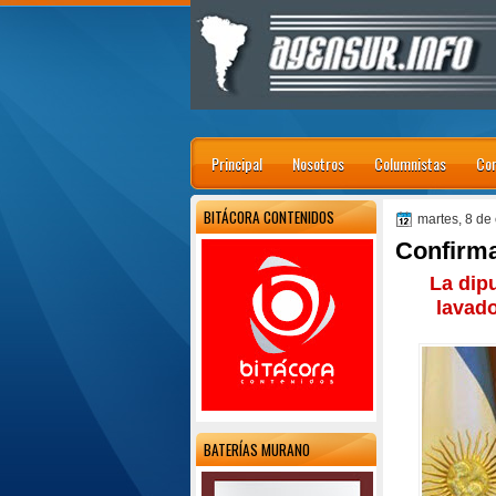
Principal
Nosotros
Columnistas
Con
BITÁCORA CONTENIDOS
martes, 8 de
Confirma
La dip
lavado
BATERÍAS MURANO