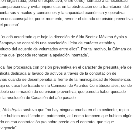
ón organizada, pena en expecttiva, entre otros), sumado a la necesidad
comparecencia y evitar injerencias en la obstrucción de la tramitación del
cuenta sus vínculos y conexiones y la capacidad económica y operativa
nan desaconsejable, por el momento, revertir el dictado de prisión preventiva
el proceso”.
“quedó acreditado que bajo la dirección de Aída Beatriz Máxima Ayala y
ampayo se consolidó una asociación ilícita de carácter estable y
ducto del acuerdo de voluntades entre ellos”. Por tal motivo, la Cámara de
ima que “procede rechazar la apelación intentada”.
ical fue procesada con prisión preventiva en el carácter de presunta jefa de
ilícita dedicada al lavado de activos a través de la contratación de
nas cuando se desempeñaba al frente de la municipalidad de Resistencia.
ja su caso fue tratado en la Comisión de Asuntos Constitucionales, donde
oble confirmación de su prisión preventiva, que parecía haber quedado
 la resolución de Casación del año pasado.
Aída Ayala sostuvo que “no hay ninguna prueba en el expediente, repito:
 se hubiera modificado mi patrimonio, así como tampoco que hubiera algún
ido en esa contratación y/o sobre precio en el contrato, que sigue
vigencia”.