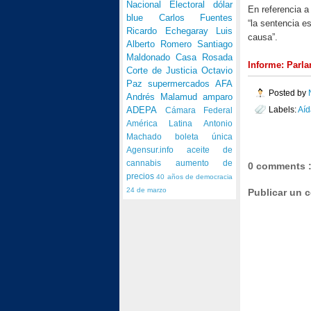
Nacional Electoral
dólar
En referencia a 
blue
Carlos Fuentes
“la sentencia e
Ricardo Echegaray
Luis
causa”.
Alberto Romero
Santiago
Maldonado
Casa Rosada
Informe: Parl
Corte de Justicia
Octavio
Paz
supermercados
AFA
Posted by
Andrés Malamud
amparo
Labels:
Aíd
ADEPA
Cámara Federal
América Latina
Antonio
Machado
boleta única
Agensur.info
aceite de
cannabis
aumento de
0 comments 
precios
40 años de democracia
24 de marzo
Publicar un 