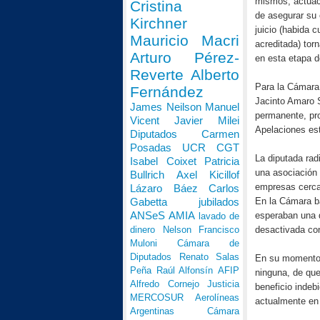
mismos, actuaci
Cristina
de asegurar su 
Kirchner
juicio (habida 
Mauricio Macri
acreditada) tor
Arturo Pérez-
en esta etapa d
Reverte
Alberto
Para la Cámara 
Fernández
Jacinto Amaro S
James Neilson
Manuel
permanente, pro
Vicent
Javier Milei
Apelaciones est
Diputados
Carmen
Posadas
UCR
CGT
La diputada rad
Isabel Coixet
Patricia
una asociación 
Bullrich
Axel Kicillof
empresas cerca
Lázaro Báez
Carlos
Gabetta
jubilados
En la Cámara ba
ANSeS
AMIA
esperaban una d
lavado de
dinero
Nelson Francisco
desactivada con
Muloni
Cámara de
Diputados
Renato Salas
En su momento, 
Peña
Raúl Alfonsín
AFIP
ninguna, de que
Alfredo Cornejo
Justicia
beneficio indeb
MERCOSUR
Aerolíneas
actualmente en 
Argentinas
Cámara