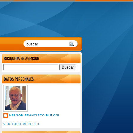
BÚSQUEDA EN AGENSUR
DATOS PERSONALES
NELSON FRANCISCO MULONI
VER TODO MI PERFIL