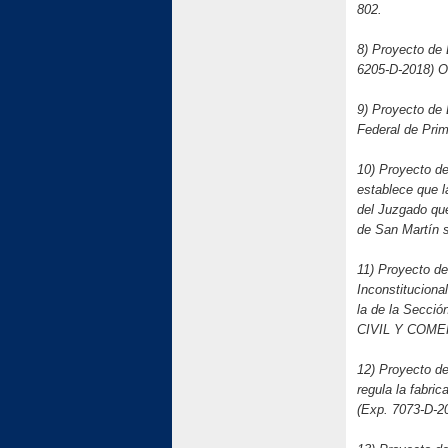
802.
8) Proyecto de
6205-D-2018) O
9) Proyecto de 
Federal de Prim
10) Proyecto de
establece que l
del Juzgado que
de San Martín s
11) Proyecto de
Inconstituciona
la de la Secci
CIVIL Y COMER
12) Proyecto de
regula la fabric
(Exp. 7073-D-2