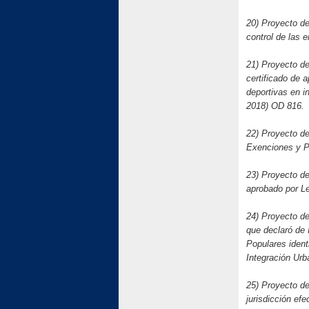
20) Proyecto de
control de las
21) Proyecto de
certificado de 
deportivas en i
2018) OD 816.
22) Proyecto de
Exenciones y P
23) Proyecto de
aprobado por L
24) Proyecto de
que declaró de 
Populares ident
Integración Ur
25) Proyecto de
jurisdicción ef