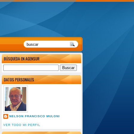
BÚSQUEDA EN AGENSUR
DATOS PERSONALES
NELSON FRANCISCO MULONI
VER TODO MI PERFIL