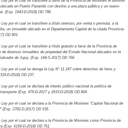
 Ley por el cual se transfiere a favor de la Provincia de Misiones el dominio
 ubicado en Puerto Panambí con destino a una plaza pública y un nuevo
pal. (Exp. 1943-D-2018) OD 798.
Ley por el cual se transfiere a título oneroso, por venta o permuta, a la
lta, un inmueble ubicado en el Departamento Capital de la citada Provincia-
17) OD 801.
Ley por el cual se transfiere a título gratuito a favor de la Provincia de
o de diversos inmuebles de propiedad del Estado Nacional ubicados en la
Salvador de Jujuy. (Exp. 144-S-2017) OD 766.
 Ley por el cual se deroga la Ley N° 11.247 sobre derechos de faros y
 3318-D-2018) OD 237.
Ley por el cual se declara de interés público nacional la política de
 transporte (Exp. 479-D-2017 y 2933-D-2018) OD.804.
 Ley por el cual se declara a la Provincia de Misiones “Capital Nacional de
d” (Exp. 2782-D-2017) OD 535.
 Ley por el cual se declara a la Provincia de Misiones como Provincia de
ra (Exp. 6159-D-2018) OD 761.