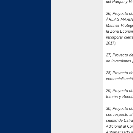
del Parque y R
26) Proyecto d
ÁREAS MARINAS
Marinas Proteg
la Zona Económ
incorporar cier
2017).
27) Proyecto de
de Inversiones
28) Proyecto de
comercializaci
29) Proyecto de
Interés y Benef
30) Proyecto de
con respecto al
ciudad de Estra
Adicional al Co
Automatizado de