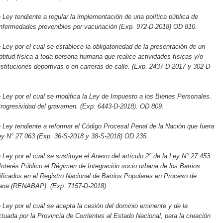
 Ley tendiente a regular la implementación de una política pública de
 enfermedades prevenibles por vacunación (Exp. 972-D-2018) OD 810.
 Ley por el cual se establece la obligatoriedad de la presentación de un
aptitud física a toda persona humana que realice actividades físicas y/o
nstituciones deportivas o en carreras de calle. (Exp. 2437-D-2017 y 302-D-
 Ley por el cual se modifica la Ley de Impuesto a los Bienes Personales.
rogresividad del gravamen. (Exp. 6443-D-2018). OD 809.
 Ley tendiente a reformar el Código Procesal Penal de la Nación que fuera
ey N° 27.063 (Exp. 36-S-2018 y 38-S-2018) OD 235.
 Ley por el cual se sustituye el Anexo del artículo 2° de la Ley N° 27.453
Interés Público el Régimen de Integración socio urbana de los Barrios
ificados en el Registro Nacional de Barrios Populares en Proceso de
bana (RENABAP). (Exp. 7157-D-2018)
 Ley por el cual se acepta la cesión del dominio eminente y de la
ectuada por la Provincia de Corrientes al Estado Nacional, para la creación