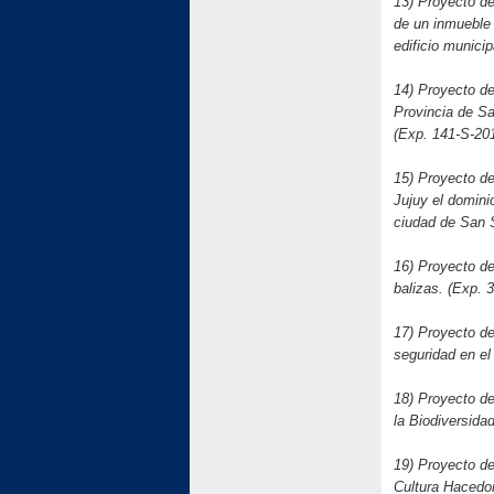
13) Proyecto de
de un inmueble
edificio munici
14) Proyecto de 
Provincia de Sa
(Exp. 141-S-20
15) Proyecto de 
Jujuy el domini
ciudad de San 
16) Proyecto de
balizas. (Exp.
17) Proyecto de 
seguridad en el
18) Proyecto de
la Biodiversida
19) Proyecto de
Cultura Hacedo