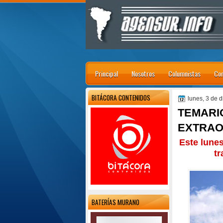
Principal
Nosotros
Columnistas
Con
BITÁCORA CONTENIDOS
lunes, 3 de 
TEMARI
EXTRAO
Este lunes
tr
BATERÍAS MURANO