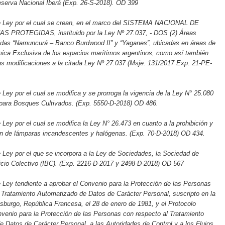
eserva Nacional Iberá (Exp. 26-S-2018). OD 399
e Ley por el cual se crean, en el marco del SISTEMA NACIONAL DE
 PROTEGIDAS, instituido por la Ley Nº 27.037, - DOS (2) Áreas
idas “Namuncurá – Banco Burdwood II” y “Yaganes”, ubicadas en áreas de
ica Exclusiva de los espacios marítimos argentinos, como así también
tas modificaciones a la citada Ley Nº 27.037 (Msje. 131/2017 Exp. 21-PE-
 Ley por el cual se modifica y se prorroga la vigencia de la Ley N° 25.080
 para Bosques Cultivados. (Exp. 5550-D-2018) OD 486.
 Ley por el cual se modifica la Ley N° 26.473 en cuanto a la prohibición y
ón de lámparas incandescentes y halógenas. (Exp. 70-D-2018) OD 434.
 Ley por el que se incorpora a la Ley de Sociedades, la Sociedad de
icio Colectivo (IBC). (Exp. 2216-D-2017 y 2498-D-2018) OD 567
 Ley tendiente a aprobar el Convenio para la Protección de las Personas
 Tratamiento Automatizado de Datos de Carácter Personal, suscripto en la
sburgo, República Francesa, el 28 de enero de 1981, y el Protocolo
nvenio para la Protección de las Personas con respecto al Tratamiento
 Datos de Carácter Personal, a las Autoridades de Control y a los Flujos