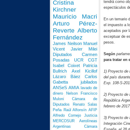
Cristina
tendrá como obj
espectáculos de
Kirchner
Mauricio Macri
En un temario d
Arturo Pérez-
el impuesto a l
Reverte
Alberto
aceptados por l
Fernández
exceptuar de es
pesos.
James Neilson
Manuel
Vicent
Javier Milei
Según
parlame
Diputados
Carmen
para tratar en 
Posadas
UCR
CGT
Isabel Coixet
Patricia
Bullrich
Axel Kicillof
1) Proyecto de 
Lázaro Báez
Carlos
del país durant
Gabetta
jubilados
Exp. 108-S-201
ANSeS
AMIA
lavado de
dinero
Nelson Francisco
2) Proyecto de 
Muloni
Cámara de
República Argen
Diputados
Renato Salas
febrero de 201
Peña
Raúl Alfonsín
AFIP
Alfredo Cornejo
Justicia
3) Proyecto de 
MERCOSUR
Aerolíneas
Integración Cin
Argentinas
Cámara
España, el 28 