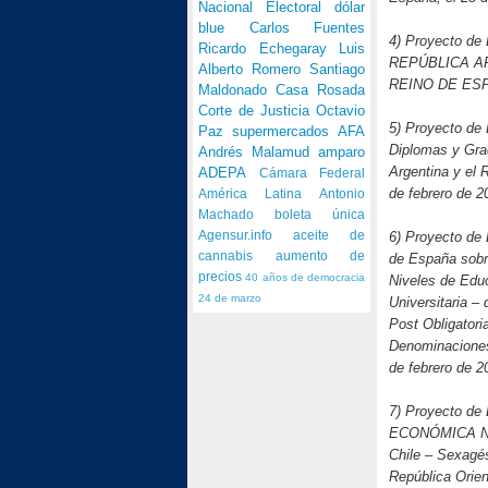
Nacional Electoral
dólar
blue
Carlos Fuentes
4) Proyecto de 
Ricardo Echegaray
Luis
REPÚBLICA ARG
Alberto Romero
Santiago
REINO DE ESPAÑ
Maldonado
Casa Rosada
Corte de Justicia
Octavio
5) Proyecto de 
Paz
supermercados
AFA
Diplomas y Gra
Andrés Malamud
amparo
Argentina y el 
ADEPA
Cámara Federal
de febrero de 
América Latina
Antonio
Machado
boleta única
6) Proyecto de 
Agensur.info
aceite de
cannabis
aumento de
de España sobr
precios
40 años de democracia
Niveles de Educ
24 de marzo
Universitaria –
Post Obligatori
Denominaciones 
de febrero de 
7) Proyecto d
ECONÓMICA N° 3
Chile – Sexagés
República Orien