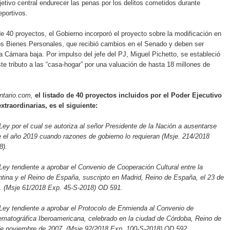
etivo central endurecer las penas por los delitos cometidos durante
portivos.
e 40 proyectos, el Gobierno incorporó el proyecto sobre la modificación en
os Bienes Personales, que recibió cambios en el Senado y deben ser
a Cámara baja. Por impulso del jefe del PJ, Miguel Pichetto, se estableció
te tributo a las “casa-hogar” por una valuación de hasta 18 millones de
ntario.com,
el listado de 40 proyectos incluidos por el Poder Ejecutivo
extraordinarias, es el siguiente:
Ley por el cual se autoriza al señor Presidente de la Nación a ausentarse
e el año 2019 cuando razones de gobierno lo requieran (Msje. 214/2018
8).
Ley tendiente a aprobar el Convenio de Cooperación Cultural entre la
tina y el Reino de España, suscripto en Madrid, Reino de España, el 23 de
7. (Msje 61/2018 Exp. 45-S-2018) OD 591.
Ley tendiente a aprobar el Protocolo de Enmienda al Convenio de
ematográfica Iberoamericana, celebrado en la ciudad de Córdoba, Reino de
de noviembre de 2007. (Msje 92/2018 Exp. 100-S-2018) OD 592.