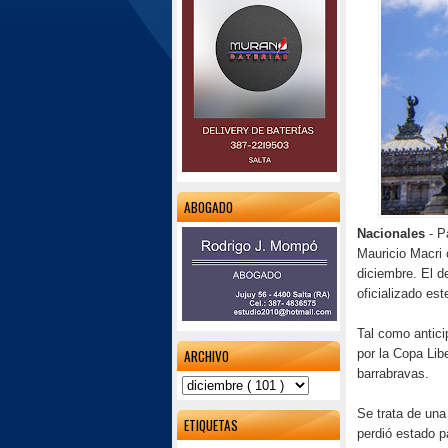
ABOGADO
Nacionales
- P
Mauricio Macri 
diciembre. El d
oficializado est
Tal como antici
por la Copa Libe
ARCHIVO
barrabravas.
Se trata de una
ETIQUETAS
perdió estado p