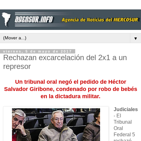
▼
viernes, 5 de mayo de 2017
Rechazan excarcelación del 2x1 a un
represor
Un tribunal oral negó el pedido de Héctor
Salvador Giribone, condenado por robo de bebés
en la dictadura militar.
Judiciales
- El
Tribunal
Oral
Federal 5
rechazó