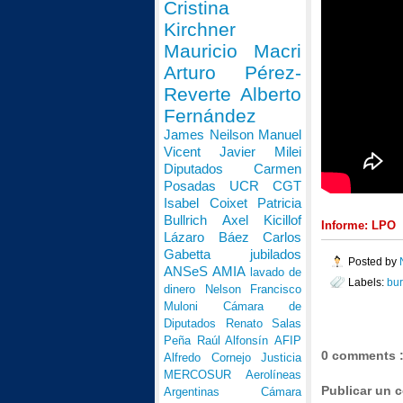
Cristina
Kirchner
Mauricio Macri
Arturo Pérez-
Reverte
Alberto
Fernández
James Neilson
Manuel
Vicent
Javier Milei
Diputados
Carmen
Posadas
UCR
CGT
Isabel Coixet
Patricia
Bullrich
Axel Kicillof
Informe: LPO
Lázaro Báez
Carlos
Gabetta
jubilados
Posted by
ANSeS
AMIA
lavado de
Labels:
bu
dinero
Nelson Francisco
Muloni
Cámara de
Diputados
Renato Salas
Peña
Raúl Alfonsín
AFIP
0 comments 
Alfredo Cornejo
Justicia
MERCOSUR
Aerolíneas
Publicar un 
Argentinas
Cámara