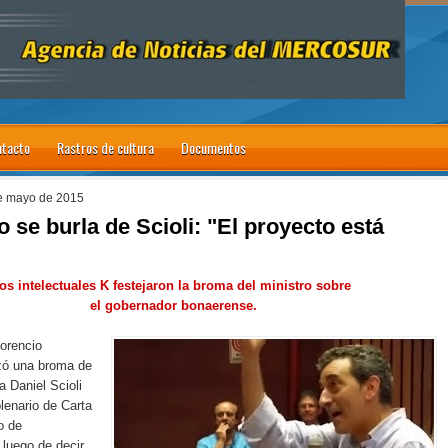
tacto
Rastros de cultura
Documentos
de mayo de 2015
 se burla de Scioli: "El proyecto está
os intelectuales K festejaron la broma del ministro sobre
el gobernador bonaerense.
lorencio
zó una broma de
a Daniel Scioli
plenario de Carta
o de
 luego de decir