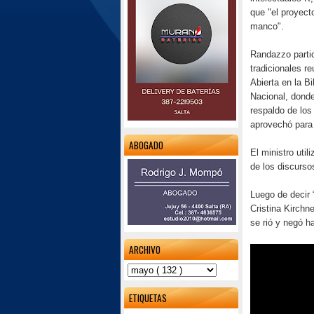
que "el proyect
manco".
Randazzo partic
tradicionales r
Abierta en la Bi
Nacional, donde
respaldo de los 
aprovechó para 
ABOGADO
El ministro util
de los discurso
Luego de decir 
Cristina Kirchn
se rió y negó h
ARCHIVO
ETIQUETAS