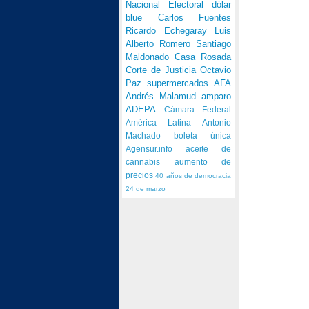
Nacional Electoral
dólar
blue
Carlos Fuentes
Ricardo Echegaray
Luis
Alberto Romero
Santiago
Maldonado
Casa Rosada
Corte de Justicia
Octavio
Paz
supermercados
AFA
Andrés Malamud
amparo
ADEPA
Cámara Federal
América Latina
Antonio
Machado
boleta única
Agensur.info
aceite de
cannabis
aumento de
precios
40 años de democracia
24 de marzo