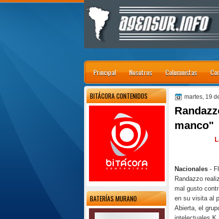
Principal
Nosotros
Columnistas
Con
BITÁCORA CONTENIDOS
martes, 19 
Randazzo
manco"
L
Nacionales
- F
Randazzo reali
mal gusto contr
BATERÍAS MURANO
en su visita al 
Abierta, el grup
intelectuales K,