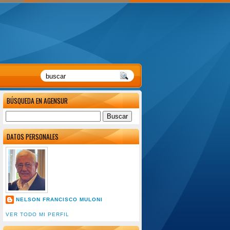
BÚSQUEDA EN AGENSUR
DATOS PERSONALES
NELSON FRANCISCO MULONI
VER TODO MI PERFIL