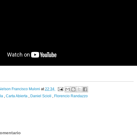
Nelson Francisco Muloni
at
22:34
rla
,
Carta Abierta
,
Daniel Scioli
,
Florencio Randazzo
:
comentario