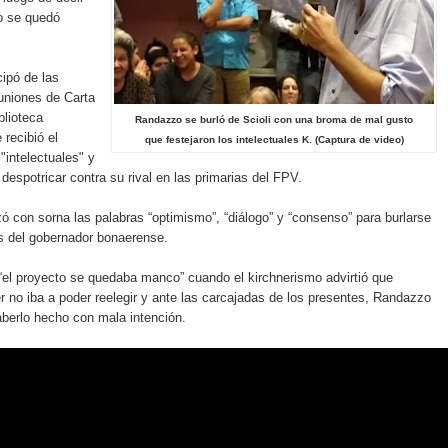
o se quedó
ipó de las
euniones de Carta
blioteca
Randazzo se burló de Scioli con una broma de mal gusto
 recibió el
que festejaron los intelectuales K. (Captura de video)
"intelectuales" y
despotricar contra su rival en las primarias del FPV.
izó con sorna las palabras “optimismo”, “diálogo” y “consenso” para burlarse
s del gobernador bonaerense.
“el proyecto se quedaba manco” cuando el kirchnerismo advirtió que
er no iba a poder reelegir y ante las carcajadas de los presentes, Randazzo
aberlo hecho con mala intención.