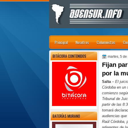
Principal
Nosotros
Columnistas
Con
BITÁCORA CONTENIDOS
martes, 5 de
Fijan par
por la m
Salta
–
El juic
Córdoba en un s
comienzo según 
Tribunal de Jui
partir de las 8:
tomará declarac
BATERÍAS MURANO
audiencias que 
Raúl Córdoba, 
referentes de l