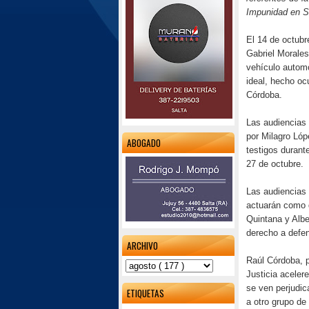
Impunidad en S
El 14 de octubr
Gabriel Morales
vehículo automo
ideal, hecho oc
Córdoba.
Las audiencias 
por Milagro Ló
ABOGADO
testigos durante
27 de octubre.
Las audiencias s
actuarán como 
Quintana y Alb
derecho a defen
ARCHIVO
Raúl Córdoba, p
Justicia aceler
se ven perjudic
ETIQUETAS
a otro grupo de