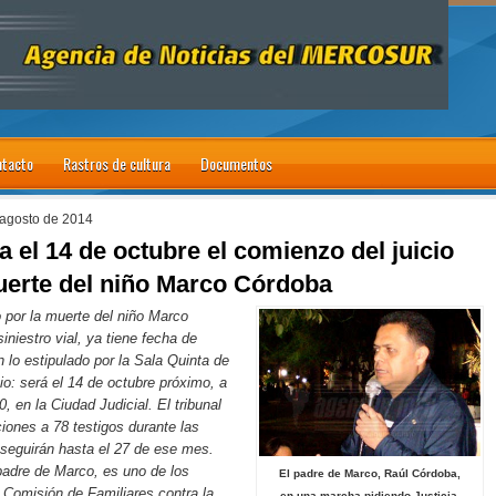
tacto
Rastros de cultura
Documentos
 agosto de 2014
a el 14 de octubre el comienzo del juicio
uerte del niño Marco Córdoba
io por la muerte del niño Marco
iniestro vial, ya tiene fecha de
lo estipulado por la Sala Quinta de
cio: será el 14 de octubre próximo, a
30, en la Ciudad Judicial. El tribunal
iones a 78 testigos durante las
seguirán hasta el 27 de ese mes.
padre de Marco, es uno de los
El padre de Marco, Raúl Córdoba,
a Comisión de Familiares contra la
en una marcha pidiendo Justicia.