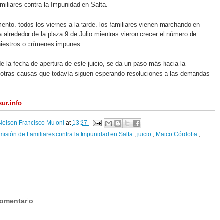
iliares contra la Impunidad en Salta.
to, todos los viernes a la tarde, los familiares vienen marchando en
a alrededor de la plaza 9 de Julio mientras vieron crecer el número de
niestros o crímenes impunes.
 de la fecha de apertura de este juicio, se da un paso más hacia la
 otras causas que todavía siguen esperando resoluciones a las demandas
ur.info
Nelson Francisco Muloni
at
13:27
isión de Familiares contra la Impunidad en Salta
,
juicio
,
Marco Córdoba
,
:
comentario