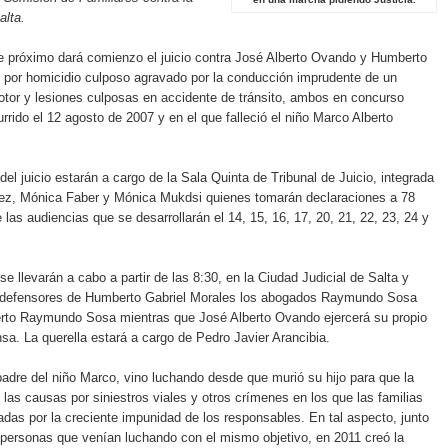
alta.
e próximo dará comienzo el juicio contra José Alberto Ovando y Humberto
 por homicidio culposo agravado por la conducción imprudente de un
tor y lesiones culposas en accidente de tránsito, ambos en concurso
urrido el 12 agosto de 2007 y en el que falleció el niño Marco Alberto
del juicio estarán a cargo de la Sala Quinta de Tribunal de Juicio, integrada
pez, Mónica Faber y Mónica Mukdsi quienes tomarán declaraciones a 78
 las audiencias que se desarrollarán el 14, 15, 16, 17, 20, 21, 22, 23, 24 y
e llevarán a cabo a partir de las 8:30, en la Ciudad Judicial de Salta y
defensores de Humberto Gabriel Morales los abogados Raymundo Sosa
erto Raymundo Sosa mientras que José Alberto Ovando ejercerá su propio
sa. La querella estará a cargo de Pedro Javier Arancibia.
adre del niño Marco, vino luchando desde que murió su hijo para que la
e las causas por siniestros viales y otros crímenes en los que las familias
adas por la creciente impunidad de los responsables. En tal aspecto, junto
 personas que venían luchando con el mismo objetivo, en 2011 creó la