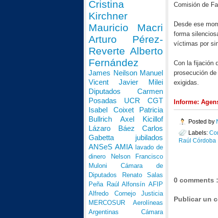
Cristina
Comisión de Fam
Kirchner
Desde ese momen
Mauricio Macri
forma silencios
Arturo Pérez-
víctimas por si
Reverte
Alberto
Fernández
Con la fijación
James Neilson
Manuel
prosecución de
Vicent
Javier Milei
exigidas.
Diputados
Carmen
Posadas
UCR
CGT
Informe: Agens
Isabel Coixet
Patricia
Bullrich
Axel Kicillof
Posted by
Lázaro Báez
Carlos
Labels:
Com
Gabetta
jubilados
Raúl Córdoba
ANSeS
AMIA
lavado de
dinero
Nelson Francisco
Muloni
Cámara de
Diputados
Renato Salas
0 comments 
Peña
Raúl Alfonsín
AFIP
Alfredo Cornejo
Justicia
Publicar un 
MERCOSUR
Aerolíneas
Argentinas
Cámara