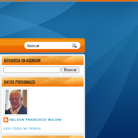
BÚSQUEDA EN AGENSUR
DATOS PERSONALES
NELSON FRANCISCO MULONI
VER TODO MI PERFIL