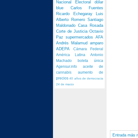
Nacional Electoral
dólar
blue
Carlos Fuentes
Ricardo Echegaray
Luis
Alberto Romero
Santiago
Maldonado
Casa Rosada
Corte de Justicia
Octavio
Paz
supermercados
AFA
Andrés Malamud
amparo
ADEPA
Cámara Federal
América Latina
Antonio
Machado
boleta única
Agensur.info
aceite de
cannabis
aumento de
precios
40 años de democracia
24 de marzo
Entrada más r