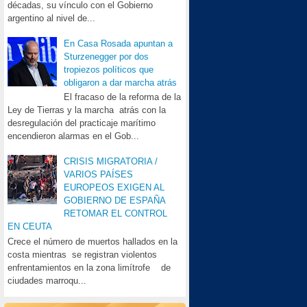
décadas, su vínculo con el Gobierno
argentino al nivel de...
En Casa Rosada apuntan a
Sturzenegger por dos
tropiezos políticos que
obligaron a dar marcha atrás
El fracaso de la reforma de la
Ley de Tierras y la marcha atrás con la
desregulación del practicaje marítimo
encendieron alarmas en el Gob...
CRISIS MIGRATORIA /
VARIOS PAÍSES
EUROPEOS EXIGEN AL
GOBIERNO DE ESPAÑA
RETOMAR EL CONTROL
EN CEUTA
Crece el número de muertos hallados en la
costa mientras se registran violentos
enfrentamientos en la zona limítrofe de
ciudades marroqu...