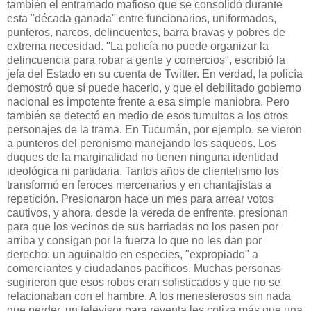
también el entramado mafioso que se consolidó durante
esta "década ganada" entre funcionarios, uniformados,
punteros, narcos, delincuentes, barra bravas y pobres de
extrema necesidad. "La policía no puede organizar la
delincuencia para robar a gente y comercios", escribió la
jefa del Estado en su cuenta de Twitter. En verdad, la policía
demostró que sí puede hacerlo, y que el debilitado gobierno
nacional es impotente frente a esa simple maniobra. Pero
también se detectó en medio de esos tumultos a los otros
personajes de la trama. En Tucumán, por ejemplo, se vieron
a punteros del peronismo manejando los saqueos. Los
duques de la marginalidad no tienen ninguna identidad
ideológica ni partidaria. Tantos años de clientelismo los
transformó en feroces mercenarios y en chantajistas a
repetición. Presionaron hace un mes para arrear votos
cautivos, y ahora, desde la vereda de enfrente, presionan
para que los vecinos de sus barriadas no los pasen por
arriba y consigan por la fuerza lo que no les dan por
derecho: un aguinaldo en especies, "expropiado" a
comerciantes y ciudadanos pacíficos. Muchas personas
sugirieron que esos robos eran sofisticados y que no se
relacionaban con el hambre. A los menesterosos sin nada
que perder, un televisor para reventa les cotiza más que una