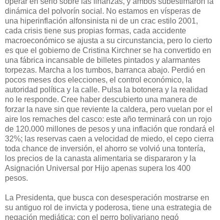
operar en serio sobre las finanzas, y ambos subestimaron la
dinámica del polvorín social. No estamos en vísperas de
una hiperinflación alfonsinista ni de un crac estilo 2001,
cada crisis tiene sus propias formas, cada accidente
macroeconómico se ajusta a su circunstancia, pero lo cierto
es que el gobierno de Cristina Kirchner se ha convertido en
una fábrica incansable de billetes pintados y alarmantes
torpezas. Marcha a los tumbos, barranca abajo. Perdió en
pocos meses dos elecciones, el control económico, la
autoridad política y la calle. Pulsa la botonera y la realidad
no le responde. Cree haber descubierto una manera de
forzar la nave sin que reviente la caldera, pero vuelan por el
aire los remaches del casco: este año terminará con un rojo
de 120.000 millones de pesos y una inflación que rondará el
32%; las reservas caen a velocidad de miedo, el cepo cierra
toda chance de inversión, el ahorro se volvió una tontería,
los precios de la canasta alimentaria se dispararon y la
Asignación Universal por Hijo apenas supera los 400
pesos.
La Presidenta, que busca con desesperación mostrarse en
su antiguo rol de invicta y poderosa, tiene una estrategia de
negación mediática: con el perro bolivariano negó