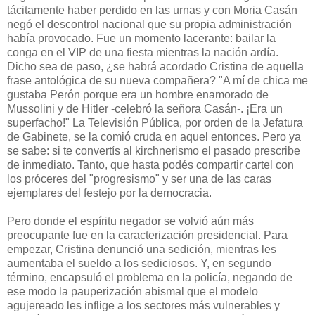
tácitamente haber perdido en las urnas y con Moria Casán
negó el descontrol nacional que su propia administración
había provocado. Fue un momento lacerante: bailar la
conga en el VIP de una fiesta mientras la nación ardía.
Dicho sea de paso, ¿se habrá acordado Cristina de aquella
frase antológica de su nueva compañera? "A mí de chica me
gustaba Perón porque era un hombre enamorado de
Mussolini y de Hitler -celebró la señora Casán-. ¡Era un
superfacho!" La Televisión Pública, por orden de la Jefatura
de Gabinete, se la comió cruda en aquel entonces. Pero ya
se sabe: si te convertís al kirchnerismo el pasado prescribe
de inmediato. Tanto, que hasta podés compartir cartel con
los próceres del "progresismo" y ser una de las caras
ejemplares del festejo por la democracia.
Pero donde el espíritu negador se volvió aún más
preocupante fue en la caracterización presidencial. Para
empezar, Cristina denunció una sedición, mientras les
aumentaba el sueldo a los sediciosos. Y, en segundo
término, encapsuló el problema en la policía, negando de
ese modo la pauperización abismal que el modelo
agujereado les inflige a los sectores más vulnerables y