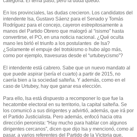
categoría. El tema pasó, pero la duda quedó.
En los provinciales, las dudas crecieron. Los candidatos del
intendente Isa, Gustavo Sáenz para el Senado y Tomás
Rodríguez para el concejo, cayeron estrepitosamente a
manos del Partido Obrero que malogró al “isismo” hasta
convertirse, el PO, en una noticia nacional. ¿Qué oculta
mano les birló el triunfo a los postulantes de Isa?
¿Solamente el empuje del trotskismo o hubo algo más,
como por ejemplo, travesuras desde el “urtubeycismo”?
El intendente está cabrero. Sabe que un nuevo mandato al
que puede aspirar (sería el cuarto) a partir de 2015, no
caería bien a la sociedad salteña. Y además, como en el
caso de Urtubey, hay que ganar esa elección.
Para ello, Isa está dispuesto a recomponer lo que fue la
hecatombe electoral en su territorio, la capital salteña. Se
los comunicó a sus dirigentes y advirtió, además, que irá por
el Partido Justicialista. Pero además, enfocó hacia otra
dirección peronista: “Hay mucho para hablar con algunos
dirigentes cercanos”, dicen que dijo Isa y mencionó, como al
pasar, a varios referentes del Partido de la Victoria que,