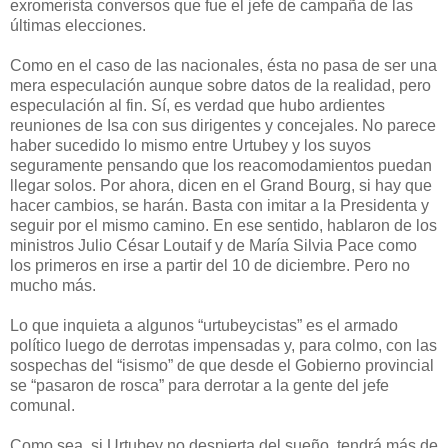
exromerista conversos que fue el jefe de campaña de las
últimas elecciones.
Como en el caso de las nacionales, ésta no pasa de ser una
mera especulación aunque sobre datos de la realidad, pero
especulación al fin. Sí, es verdad que hubo ardientes
reuniones de Isa con sus dirigentes y concejales. No parece
haber sucedido lo mismo entre Urtubey y los suyos
seguramente pensando que los reacomodamientos puedan
llegar solos. Por ahora, dicen en el Grand Bourg, si hay que
hacer cambios, se harán. Basta con imitar a la Presidenta y
seguir por el mismo camino. En ese sentido, hablaron de los
ministros Julio César Loutaif y de María Silvia Pace como
los primeros en irse a partir del 10 de diciembre. Pero no
mucho más.
Lo que inquieta a algunos “urtubeycistas” es el armado
político luego de derrotas impensadas y, para colmo, con las
sospechas del “isismo” de que desde el Gobierno provincial
se “pasaron de rosca” para derrotar a la gente del jefe
comunal.
Como sea, si Urtubey no despierta del sueño, tendrá más de