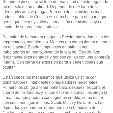
Se puede discutir si se trata de una virtud de estratega o de
un defecto de amoralidad. Depende de qué lado de la
ideologitis uno se ponga. Pero uno de los misterios más
indescifrables de Cristina es cómo hace para obligar a que
gente que fue muy valiosa, por acción u omisión, vaya en
contra de su propia naturaleza.
Se entiende la manera en que la Presidenta sodomiza a los
empresarios, por ejemplo. Muchos (no todos) tienen muertos
en el placard. Evaden impuestos en pala, tienen
trabajadores en negro, viven de la teta del Estado. Son
ferozmente extorsionados y por eso callan con una cobardía
inédita. Son carne de extorsión porque tienen cosas que
ocultar.
Están claros los mecanismos que utiliza Cristina con
gobernadores, intendentes o legisladores nacionales.
Primero los obliga a tener perfil bajo, después les corta el
chorro de los fondos, y, si con esto no alcanza, les niega la
firma para que puedan conseguir un crédito, como ocurre
con sus enemigos íntimos: Scioli, Macri y De la Sota. Los
diputados y senadores dependen de la bendición de
Cristina para renovar su banca y tiemblan ante su dedo