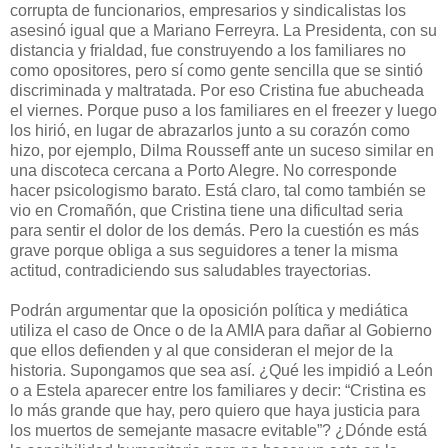
corrupta de funcionarios, empresarios y sindicalistas los
asesinó igual que a Mariano Ferreyra. La Presidenta, con su
distancia y frialdad, fue construyendo a los familiares no
como opositores, pero sí como gente sencilla que se sintió
discriminada y maltratada. Por eso Cristina fue abucheada
el viernes. Porque puso a los familiares en el freezer y luego
los hirió, en lugar de abrazarlos junto a su corazón como
hizo, por ejemplo, Dilma Rousseff ante un suceso similar en
una discoteca cercana a Porto Alegre. No corresponde
hacer psicologismo barato. Está claro, tal como también se
vio en Cromañón, que Cristina tiene una dificultad seria
para sentir el dolor de los demás. Pero la cuestión es más
grave porque obliga a sus seguidores a tener la misma
actitud, contradiciendo sus saludables trayectorias.
Podrán argumentar que la oposición política y mediática
utiliza el caso de Once o de la AMIA para dañar al Gobierno
que ellos defienden y al que consideran el mejor de la
historia. Supongamos que sea así. ¿Qué les impidió a León
o a Estela aparecer entre los familiares y decir: “Cristina es
lo más grande que hay, pero quiero que haya justicia para
los muertos de semejante masacre evitable”? ¿Dónde está