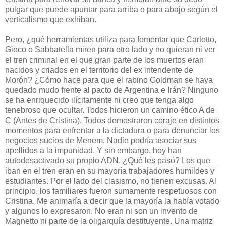
pulgar que puede apuntar para arriba o para abajo según el
verticalismo que exhiban.
Pero, ¿qué herramientas utiliza para fomentar que Carlotto,
Gieco o Sabbatella miren para otro lado y no quieran ni ver
el tren criminal en el que gran parte de los muertos eran
nacidos y criados en el territorio del ex intendente de
Morón? ¿Cómo hace para que el rabino Goldman se haya
quedado mudo frente al pacto de Argentina e Irán? Ninguno
se ha enriquecido ilícitamente ni creo que tenga algo
tenebroso que ocultar. Todos hicieron un camino ético A de
C (Antes de Cristina). Todos demostraron coraje en distintos
momentos para enfrentar a la dictadura o para denunciar los
negocios sucios de Menem. Nadie podría asociar sus
apellidos a la impunidad. Y sin embargo, hoy han
autodesactivado su propio ADN. ¿Qué les pasó? Los que
iban en el tren eran en su mayoría trabajadores humildes y
estudiantes. Por el lado del clasismo, no tienen excusas. Al
principio, los familiares fueron sumamente respetuosos con
Cristina. Me animaría a decir que la mayoría la había votado
y algunos lo expresaron. No eran ni son un invento de
Magnetto ni parte de la oligarquía destituyente. Una matriz