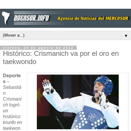
▼
viernes, 10 de agosto de 2012
Histórico: Crismanich va por el oro en
taekwondo
Deporte
s
–
Sebastiá
n
Crismani
ch logró
un
histórico
triunfo en
taekwon