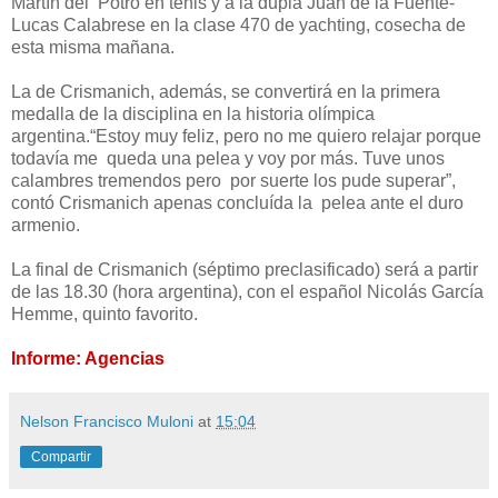
Martín del Potro en tenis y a la dupla Juan de
la Fuente-
Lucas Calabrese
en la clase 470 de yachting, cosecha de
esta misma mañana.
La de Crismanich, además, se convertirá en la primera
medalla de la disciplina en la historia olímpica
argentina.“Estoy muy feliz, pero no me quiero relajar porque
todavía me queda una pelea y voy por más. Tuve unos
calambres tremendos pero por suerte los pude superar”,
contó Crismanich apenas concluída la pelea ante el duro
armenio.
La final de Crismanich (séptimo preclasificado) será a partir
de las 18.30 (hora argentina), con el español Nicolás García
Hemme, quinto favorito.
Informe: Agencias
Nelson Francisco Muloni
at
15:04
Compartir