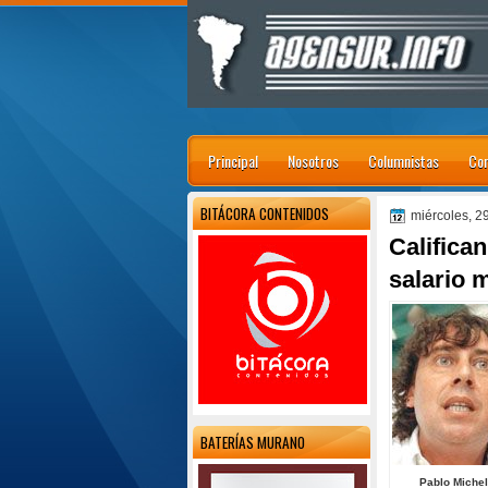
Principal
Nosotros
Columnistas
Con
BITÁCORA CONTENIDOS
miércoles, 2
Califica
salario 
BATERÍAS MURANO
Pablo Micheli