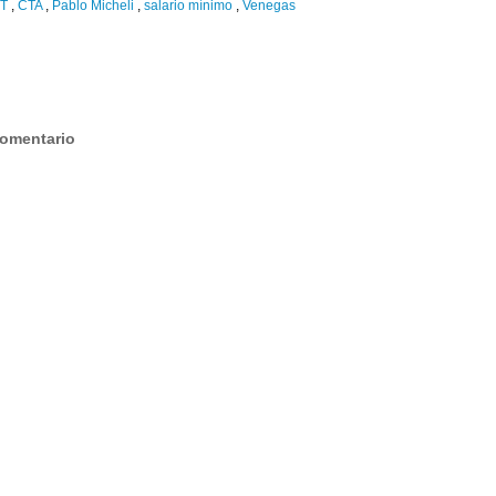
GT
,
CTA
,
Pablo Micheli
,
salario mínimo
,
Venegas
:
comentario