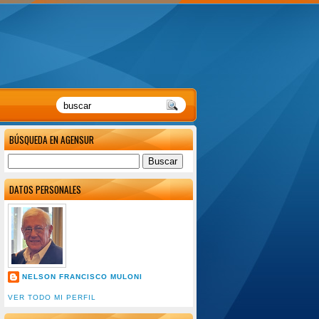
BÚSQUEDA EN AGENSUR
DATOS PERSONALES
NELSON FRANCISCO MULONI
VER TODO MI PERFIL