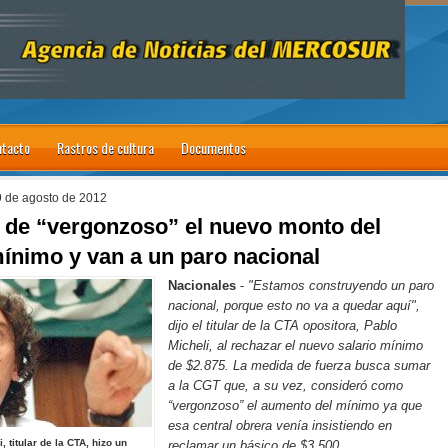
tacto
Rastros de cultura
Documentos
9 de agosto de 2012
n de “vergonzoso” el nuevo monto del
mínimo y van a un paro nacional
Nacionales
-
"Estamos construyendo un paro
nacional, porque esto no va a quedar aquí",
dijo el titular de
la CTA
opositora, Pablo
Micheli, al rechazar el nuevo salario mínimo
de $2.875. La medida de fuerza busca sumar
a
la CGT
que, a su vez, consideró como
“vergonzoso” el aumento del mínimo ya que
esa central obrera venía insistiendo en
, titular de la CTA, hizo un
reclamar un básico de $3.500.