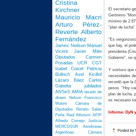
Cristina
Kirchner
El secretario g
Gerónimo "Momo
Mauricio Macri
mínimo de 2.87
Arturo Pérez-
"plan de lucha" 
Reverte
Alberto
Fernández
"Es vergonzoso 
James Neilson
Manuel
que hay, el pode
Vicent
Javier Milei
presidenta (Cri
Diputados
Carmen
Gobierno", se qu
Posadas
UCR
CGT
Isabel Coixet
Patricia
Y sostuvo que e
Bullrich
Axel Kicillof
necesidades de 
Lázaro Báez
Carlos
recordó que
la
Gabetta
jubilados
pesos. "Hoy vam
ANSeS
AMIA
lavado de
plan de lucha, 
dinero
Nelson Francisco
es necesario to
Muloni
Cámara de
Diputados
Renato Salas
Informe: DyN 
Peña
Raúl Alfonsín
AFIP
Alfredo Cornejo
Justicia
MERCOSUR
Aerolíneas
Posted by
Argentinas
Cámara