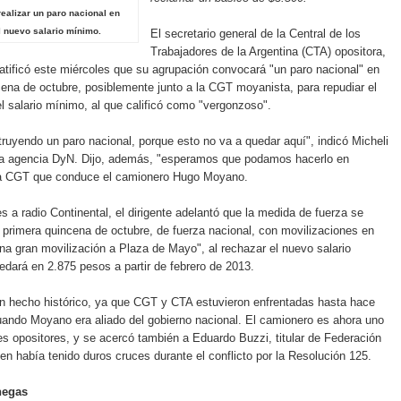
ealizar un paro nacional en
l nuevo salario mínimo.
El secretario general de
la Central
de los
Trabajadores de
la Argentina
(CTA) opositora,
ratificó este miércoles que su agrupación convocará "un paro nacional" en
cena de octubre, posiblemente junto a
la CGT
moyanista, para repudiar el
 salario mínimo, al que calificó como "vergonzoso".
uyendo un paro nacional, porque esto no va a quedar aquí", indicó Micheli
la agencia DyN. Dijo, además, "esperamos que podamos hacerlo en
a CGT
que conduce el camionero Hugo Moyano.
s a radio Continental, el dirigente adelantó que la medida de fuerza se
la primera quincena de octubre, de fuerza nacional, con movilizaciones en
una gran movilización a Plaza de Mayo", al rechazar el nuevo salario
dará en 2.875 pesos a partir de febrero de 2013.
un hecho histórico, ya que CGT y CTA estuvieron enfrentadas hasta hace
ando Moyano era aliado del gobierno nacional. El camionero es ahora uno
les opositores, y se acercó también a Eduardo Buzzi, titular de Federación
ien había tenido duros cruces durante el conflicto por
la Resolución
125.
negas