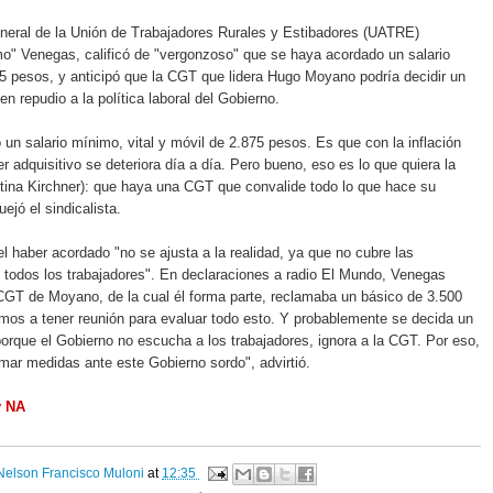
eneral de
la Unión
de Trabajadores Rurales y Estibadores (UATRE)
" Venegas, calificó de "vergonzoso" que se haya acordado un salario
5 pesos, y anticipó que
la CGT
que lidera Hugo Moyano podría decidir un
en repudio a la política laboral del Gobierno.
un salario mínimo, vital y móvil de 2.875 pesos. Es que con la inflación
r adquisitivo se deteriora día a día. Pero bueno, eso es lo que quiera la
stina Kirchner): que haya una CGT que convalide todo lo que hace su
ejó el sindicalista.
l haber acordado "no se ajusta a la realidad, ya que no cubre las
todos los trabajadores". En declaraciones a radio El Mundo, Venegas
 CGT
de Moyano, de la cual él forma parte, reclamaba un básico de 3.500
os a tener reunión para evaluar todo esto. Y probablemente se decida un
porque el Gobierno no escucha a los trabajadores, ignora a
la CGT. Por
eso,
mar medidas ante este Gobierno sordo", advirtió.
y NA
Nelson Francisco Muloni
at
12:35