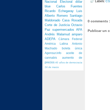
Labels:
C
Nacional Electoral
dólar
blue
Carlos Fuentes
Ricardo Echegaray
Luis
Alberto Romero
Santiago
Maldonado
Casa Rosada
0 comments 
Corte de Justicia
Octavio
Paz
supermercados
AFA
Publicar un 
Andrés Malamud
amparo
ADEPA
Cámara Federal
América Latina
Antonio
Machado
boleta única
Agensur.info
aceite de
cannabis
aumento de
precios
40 años de democracia
24 de marzo