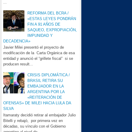
...
REFORMA DEL BCRA /
«ESTAS LEYES PONDRÁN
FIN A 91 AÑOS DE
SAQUEO, EXPROPIACIÓN,
IMPUNIDAD Y
DECADENCIA»
Javier Milei presentó el proyecto de
modificación de la Carta Orgánica de esa
entidad y anunció el “grillete fiscal” si se
producen result...
CRISIS DIPLOMÁTICA /
BRASIL RETIRA SU
EMBAJADOR EN LA
ARGENTINA POR LA
«REITERACIÓN DE
OFENSAS» DE MILEI HACIA LULA DA
SILVA
Itamaraty decidió retirar al embajador Julio
Bitelli y rebajó, por primera vez en
décadas, su vínculo con el Gobierno
argentino al nivel de...