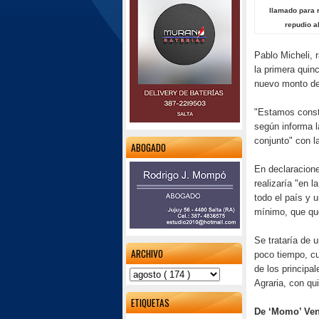
llamado para r
repudio a
Pablo Micheli, 
la primera quin
nuevo monto del
"Estamos constr
según informa 
conjunto" con
l
ABOGADO
En declaracione
realizaría "en 
todo el país y 
mínimo, que que
Se trataría de 
ARCHIVO
poco tiempo, cu
de los principa
Agraria, con qu
ETIQUETAS
De ‘Momo’ Ve