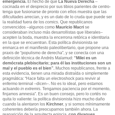
emergencia.
El hecho de que
La Nueva Derecha
–
cocinada en el desprecio por sus tibios parientes de centro-
tenga que fusionarse de pronto con ellos muestra que las
dificultades arrecian, y es un dato de lo cruda que puede ser
la realidad fuera de los
comics
. Que republicanos
convencidos –algunos como
Mauricio Macri
se
consideraban incluso más desarrollistas que liberales–
acepten la boda, muestra la encerrona retórica e identitaria
en la que se encuentran. Esta política divisionista se
enmarca en el manifiesto paleolibertario, que propone una
praxis de “populismo de derecha”, y se conecta con una
definición técnica de Andrés Malamud:
“Milei es un
demócrata plebiscitario; para él las instituciones son un
mal y el pueblo es el bien”.
Muchos republicanos, frente a
esta evidencia, tienen una mirada distraída o simplemente
pragmática: “Hace falta un electroshock para revivir al
enfermo terminal –dicen–. No es lo ideal, pero estamos
actuando
in extremis
. Tengamos paciencia por el momento,
finjamos amnesia”. Es un buen consejo, pero lo cortés no
quita lo valiente: la política divisionista hizo mucho daño
cuando la alentaron los
Kirchner
, y si somos mínimamente
coherentes debería preocuparnos también ahora. La
reaparición de la arquitecta egipcia,
con divagues