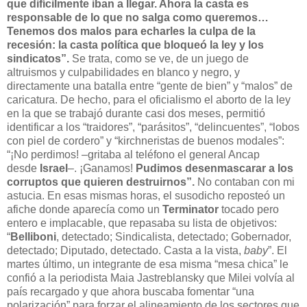
que difícilmente iban a llegar. Ahora la casta es
responsable de lo que no salga como queremos…
Tenemos dos malos para echarles la culpa de la
recesión: la casta política que bloqueó la ley y los
sindicatos”.
Se trata, como se ve, de un juego de
altruismos y culpabilidades en blanco y negro, y
directamente una batalla entre “gente de bien” y “malos” de
caricatura. De hecho, para el oficialismo el aborto de la ley
en la que se trabajó durante casi dos meses, permitió
identificar a los “traidores”, “parásitos”, “delincuentes”, “lobos
con piel de cordero” y “kirchneristas de buenos modales”:
“¡No perdimos! –gritaba al teléfono el general Ancap
desde
Israel
–. ¡Ganamos!
Pudimos desenmascarar a los
corruptos que quieren destruirnos”.
No contaban con mi
astucia. En esas mismas horas, el susodicho reposteó un
afiche donde aparecía como un
Terminator
tocado pero
entero e implacable, que repasaba su lista de objetivos:
“
Belliboni
, detectado; Sindicalista, detectado; Gobernador,
detectado; Diputado, detectado. Casta a la vista,
baby
”. El
martes último, un integrante de esa misma “mesa chica” le
confió a la periodista Maia Jastreblansky que Milei volvía al
país recargado y que ahora buscaba fomentar “una
polarización” para forzar el alineamiento de los sectores que