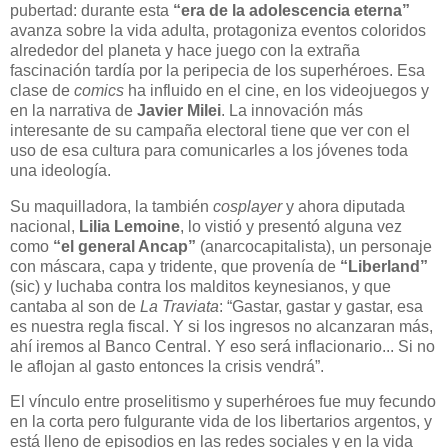
pubertad: durante esta
“era de la adolescencia eterna”
avanza sobre la vida adulta, protagoniza eventos coloridos
alrededor del planeta y hace juego con la extraña
fascinación tardía por la peripecia de los superhéroes. Esa
clase de
comics
ha influido en el cine, en los videojuegos y
en la narrativa de
Javier Milei
. La innovación más
interesante de su campaña electoral tiene que ver con el
uso de esa cultura para comunicarles a los jóvenes toda
una ideología.
Su maquilladora, la también
cosplayer
y ahora diputada
nacional,
Lilia Lemoine
, lo vistió y presentó alguna vez
como
“el general Ancap”
(anarcocapitalista), un personaje
con máscara, capa y tridente, que provenía de
“Liberland”
(sic) y luchaba contra los malditos keynesianos, y que
cantaba al son de
La Traviata
: “Gastar, gastar y gastar, esa
es nuestra regla fiscal. Y si los ingresos no alcanzaran más,
ahí iremos al Banco Central. Y eso será inflacionario... Si no
le aflojan al gasto entonces la crisis vendrá”.
El vínculo entre proselitismo y superhéroes fue muy fecundo
en la corta pero fulgurante vida de los libertarios argentos, y
está lleno de episodios en las redes sociales y en la vida