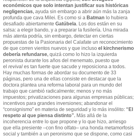
económicos que solo intentan justificar sus históricas
negligencias,
ayuda sin embargo a abrir aún más la zanja
profunda que cava Milei. Es como si a
Batman
lo hubiera
desafiado abiertamente
Gatúbela
. Los dos están en su
salsa: a elegir bando, y a preparar la fusilería. Una mirada
más atenta podría, sin embargo, detectar en ciertas
propuestas de la Pasionaria del Calafate un reconocimiento
de que corren vientos nuevos y que incluso
el kirchnerismo
debería refundarse,
quizá como lo hizo la izquierda
peronista durante los años del menemato, puesto que
el
revival
es tan fuerte que sacude y reposiciona a todos.
Hay muchas formas de abordar su documento de 33
páginas, pero una de ellas consiste en destacar que la
doctora plantea una reforma laboral para un mundo del
trabajo que cambió radicalmente; menos y no más
impuestos; privatizaciones para algunas empresas públicas;
incentivos para grandes inversiones; abandonar el
“consignismo” en materia de seguridad y lo más insólito:
“El
respeto al que piensa distinto”.
Más allá de la
incoherencia entre lo que propone y lo que hizo, arriesgo
que ella presiente –con fino olfato– una honda metamorfosis
social y también a un peronismo que se dispone, como casi