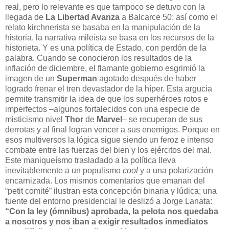
real, pero lo relevante es que tampoco se detuvo con la
llegada de
La Libertad Avanza
a Balcarce 50: así como el
relato kirchnerista se basaba en la manipulación de la
historia, la narrativa mileísta se basa en los recursos de la
historieta. Y es una política de Estado, con perdón de la
palabra. Cuando se conocieron los resultados de la
inflación de diciembre, el flamante gobierno esgrimió la
imagen de un
Superman
agotado después de haber
logrado frenar el tren devastador de la híper. Esta argucia
permite transmitir la idea de que los superhéroes rotos e
imperfectos –algunos fortalecidos con una especie de
misticismo nivel
Thor
de
Marvel
– se recuperan de sus
derrotas y al final logran vencer a sus enemigos. Porque en
esos multiversos la lógica sigue siendo un feroz e intenso
combate entre las fuerzas del bien y los ejércitos del mal.
Este maniqueísmo trasladado a la política lleva
inevitablemente a un populismo
cool
y a una polarización
encarnizada. Los mismos comentarios que emanan del
“petit comité” ilustran esta concepción binaria y lúdica; una
fuente del entorno presidencial le deslizó a Jorge Lanata:
“Con la ley (ómnibus) aprobada, la pelota nos quedaba
a nosotros y nos iban a exigir resultados inmediatos