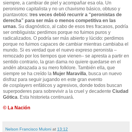
siempre, a cambiar de piel y acompañar esa ola. Un
peronismo capitalista y no un chavismo básico, obtuso y
piantavotos: t
res veces debió recurrir a “peronistas de
derecha” para ser más o menos competitiva en las
urnas.
Su diagnóstico, al cabo de esos tres fracasos, podría
ser ombliguista: perdimos porque no fuimos puros y
radicalizados. O podría ser más abierto y lúcido: perdimos
porque no fuimos capaces de cambiar mientras cambiaba el
mundo. Si es verdad que el nuevo expreso peronista –
remozado por los tiempos que vienen– se apresta a partir en
sentido contrario, la gran dama no quiere quedarse en el
andén abrazada a su mero folklore. También ella, que
siempre se ha creído la
Mujer Maravilla
, busca un nuevo
disfraz para seguir jugando en este gran evento
de
cosplayers
enfáticos y agresivos, donde todos buscan
superpoderes para sobrevivir a la cruel y decadente
Ciudad
Gótica
. Esta historieta continuará.
© La Nación
Nelson Francisco Muloni
at
13:12