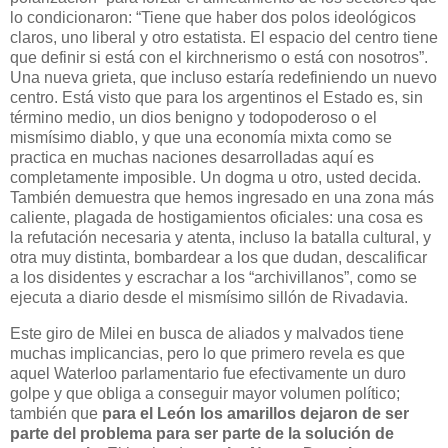
lo condicionaron: “Tiene que haber dos polos ideológicos
claros, uno liberal y otro estatista. El espacio del centro tiene
que definir si está con el kirchnerismo o está con nosotros”.
Una nueva grieta, que incluso estaría redefiniendo un nuevo
centro. Está visto que para los argentinos el Estado es, sin
término medio, un dios benigno y todopoderoso o el
mismísimo diablo, y que una economía mixta como se
practica en muchas naciones desarrolladas aquí es
completamente imposible. Un dogma u otro, usted decida.
También demuestra que hemos ingresado en una zona más
caliente, plagada de hostigamientos oficiales: una cosa es
la refutación necesaria y atenta, incluso la batalla cultural, y
otra muy distinta, bombardear a los que dudan, descalificar
a los disidentes y escrachar a los “archivillanos”, como se
ejecuta a diario desde el mismísimo sillón de Rivadavia.
Este giro de Milei en busca de aliados y malvados tiene
muchas implicancias, pero lo que primero revela es que
aquel Waterloo parlamentario fue efectivamente un duro
golpe y que obliga a conseguir mayor volumen político;
también que
para el León los amarillos dejaron de ser
parte del problema para ser parte de la solución de