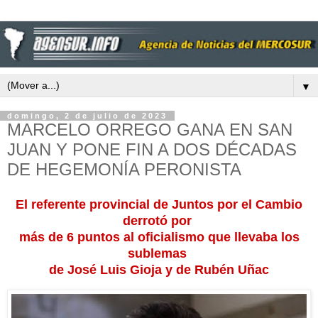
▼
domingo, 2 de julio de 2023
MARCELO ORREGO GANA EN SAN
JUAN Y PONE FIN A DOS DÉCADAS
DE HEGEMONÍA PERONISTA
El referente provincial de Juntos por el Cambio
derrotó por
más de 6 puntos al oficialismo que llevaba los
sublemas
de José Luis Gioja y de Rubén Uñac