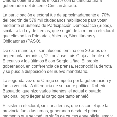
Unidad obtiene apenas el 0,81% con la candidatura a
gobernador del docente Cristian Jurado.
La participación electoral fue de aproximadamente el 70%
del padrón de 579 mil ciudadanos habilitados para votar
mediante el Sistema de Participación Democrática (Sipad),
similar a la Ley de Lemas, que surgió de la reforma electoral
que eliminó las Primarias, Abiertas, Simultáneas y
Obligatorias (PASO).
De esta manera, el santaluceño termina con 20 años de
hegemonía peronista, 12 con José Luis Gioja al frente del
Ejecutivo y los últimos 8 con Sergio Uñac. El propio
gobernador, en conferencia de prensa, reconoció la derrota
y se puso a disposición del nuevo mandatario.
La segunda vez que Orrego competía por la gobernación y
fue la vencida. A diferencia de su padre político, Roberto
Basualdo, que hizo varios intentos, el actual diputado
nacional logró llegar al cargo que tanto anheló.
El sistema electoral, similar a lemas, que es con el que la
provincia fue a las urnas, generando desde el primer
momento que se votó un sinfín de cruces entre oficialismo y