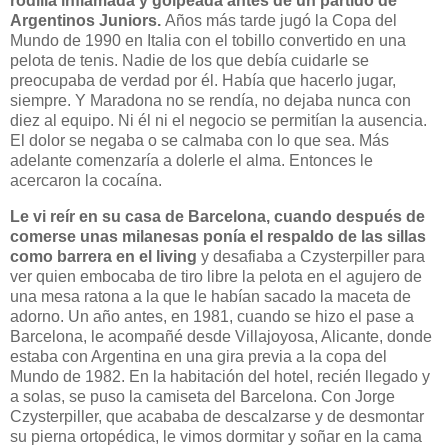
rodilla inflamada y golpeada antes de un partido de
Argentinos Juniors.
Años más tarde jugó la Copa del
Mundo de 1990 en Italia con el tobillo convertido en una
pelota de tenis. Nadie de los que debía cuidarle se
preocupaba de verdad por él. Había que hacerlo jugar,
siempre. Y Maradona no se rendía, no dejaba nunca con
diez al equipo. Ni él ni el negocio se permitían la ausencia.
El dolor se negaba o se calmaba con lo que sea. Más
adelante comenzaría a dolerle el alma. Entonces le
acercaron la cocaína.
Le vi reír en su casa de Barcelona, cuando después de
comerse unas milanesas ponía el respaldo de las sillas
como barrera en el living
y desafiaba a Czysterpiller para
ver quien embocaba de tiro libre la pelota en el agujero de
una mesa ratona a la que le habían sacado la maceta de
adorno. Un año antes, en 1981, cuando se hizo el pase a
Barcelona, le acompañé desde Villajoyosa, Alicante, donde
estaba con Argentina en una gira previa a la copa del
Mundo de 1982. En la habitación del hotel, recién llegado y
a solas, se puso la camiseta del Barcelona. Con Jorge
Czysterpiller, que acababa de descalzarse y de desmontar
su pierna ortopédica, le vimos dormitar y soñar en la cama