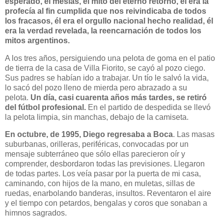
esperado, el mesías, el mito del eterno retorno, él era la
profecía al fin cumplida que nos reivindicaba de todos
los fracasos, él era el orgullo nacional hecho realidad, él
era la verdad revelada, la reencarnación de todos los
mitos argentinos.
A los tres años, persiguiendo una pelota de goma en el patio
de tierra de la casa de Villa Fiorito, se cayó al pozo ciego.
Sus padres se habían ido a trabajar. Un tío le salvó la vida,
lo sacó del pozo lleno de mierda pero abrazado a su
pelota.
Un día, casi cuarenta años más tardes, se retiró
del fútbol profesional.
En el partido de despedida se llevó
la pelota limpia, sin manchas, debajo de la camiseta.
En octubre, de 1995, Diego regresaba a Boca
. Las masas
suburbanas, orilleras, periféricas, convocadas por un
mensaje subterráneo que sólo ellas parecieron oír y
comprender, desbordaron todas las previsiones. Llegaron
de todas partes. Los veía pasar por la puerta de mi casa,
caminando, con hijos de la mano, en muletas, sillas de
ruedas, enarbolando banderas, insultos. Reventaron el aire
y el tiempo con petardos, bengalas y coros que sonaban a
himnos sagrados.