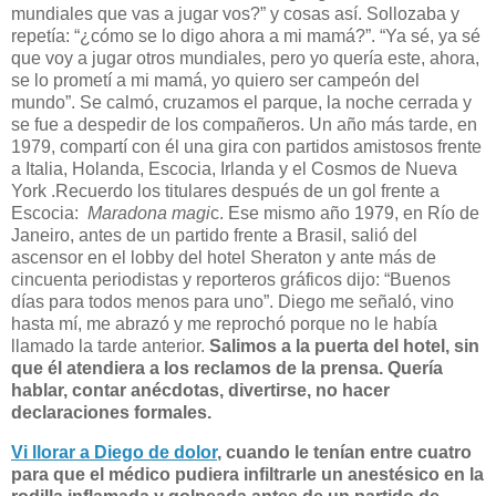
mundiales que vas a jugar vos?” y cosas así. Sollozaba y
repetía: “¿cómo se lo digo ahora a mi mamá?”. “Ya sé, ya sé
que voy a jugar otros mundiales, pero yo quería este, ahora,
se lo prometí a mi mamá, yo quiero ser campeón del
mundo”. Se calmó, cruzamos el parque, la noche cerrada y
se fue a despedir de los compañeros. Un año más tarde, en
1979, compartí con él una gira con partidos amistosos frente
a Italia, Holanda, Escocia, Irlanda y el Cosmos de Nueva
York .Recuerdo los titulares después de un gol frente a
Escocia:
Maradona magi
c. Ese mismo año 1979, en Río de
Janeiro, antes de un partido frente a Brasil, salió del
ascensor en el lobby del hotel Sheraton y ante más de
cincuenta periodistas y reporteros gráficos dijo: “Buenos
días para todos menos para uno”. Diego me señaló, vino
hasta mí, me abrazó y me reprochó porque no le había
llamado la tarde anterior.
Salimos a la puerta del hotel, sin
que él atendiera a los reclamos de la prensa. Quería
hablar, contar anécdotas, divertirse, no hacer
declaraciones formales.
Vi llorar a Diego de dolor
, cuando le tenían entre cuatro
para que el médico pudiera infiltrarle un anestésico en la