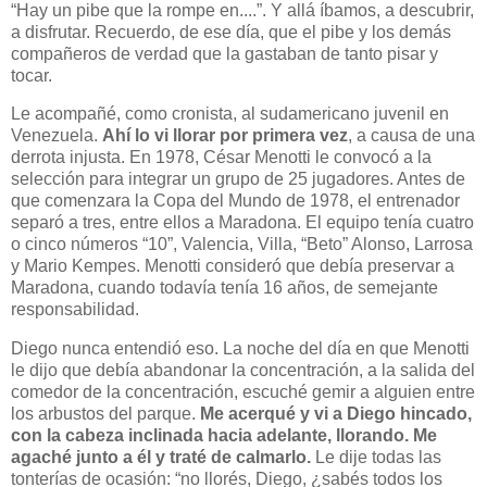
“Hay un pibe que la rompe en....”. Y allá íbamos, a descubrir,
a disfrutar. Recuerdo, de ese día, que el pibe y los demás
compañeros de verdad que la gastaban de tanto pisar y
tocar.
Le acompañé, como cronista, al sudamericano juvenil en
Venezuela.
Ahí lo vi llorar por primera vez
, a causa de una
derrota injusta. En 1978, César Menotti le convocó a la
selección para integrar un grupo de 25 jugadores. Antes de
que comenzara la Copa del Mundo de 1978, el entrenador
separó a tres, entre ellos a Maradona. El equipo tenía cuatro
o cinco números “10”, Valencia, Villa, “Beto” Alonso, Larrosa
y Mario Kempes. Menotti consideró que debía preservar a
Maradona, cuando todavía tenía 16 años, de semejante
responsabilidad.
Diego nunca entendió eso. La noche del día en que Menotti
le dijo que debía abandonar la concentración, a la salida del
comedor de la concentración, escuché gemir a alguien entre
los arbustos del parque.
Me acerqué y vi a Diego hincado,
con la cabeza inclinada hacia adelante, llorando. Me
agaché junto a él y traté de calmarlo.
Le dije todas las
tonterías de ocasión: “no llorés, Diego, ¿sabés todos los