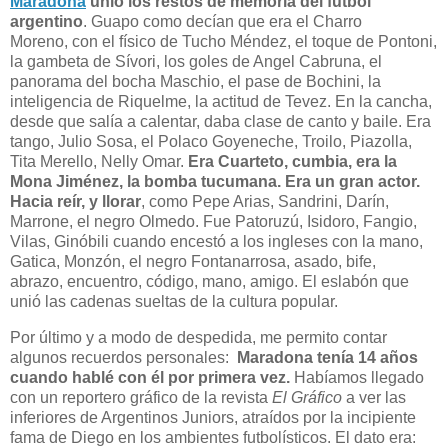
Maradona
unió los restos de memoria del fútbol
argentino
. Guapo como decían que era el Charro
Moreno, con el físico de Tucho Méndez, el toque de Pontoni,
la gambeta de Sívori, los goles de Angel Cabruna, el
panorama del bocha Maschio, el pase de Bochini, la
inteligencia de Riquelme, la actitud de Tevez. En la cancha,
desde que salía a calentar, daba clase de canto y baile. Era
tango, Julio Sosa, el Polaco Goyeneche, Troilo, Piazolla,
Tita Merello, Nelly Omar.
Era Cuarteto, cumbia, era la
Mona Jiménez, la bomba tucumana. Era un gran actor.
Hacia reír, y llorar
, como Pepe Arias, Sandrini, Darín,
Marrone, el negro Olmedo. Fue Patoruzú, Isidoro, Fangio,
Vilas, Ginóbili cuando encestó a los ingleses con la mano,
Gatica, Monzón, el negro Fontanarrosa, asado, bife,
abrazo, encuentro, código, mano, amigo. El eslabón que
unió las cadenas sueltas de la cultura popular.
Por último y a modo de despedida, me permito contar
algunos recuerdos personales:
Maradona tenía 14 años
cuando hablé con él por primera vez.
Habíamos llegado
con un reportero gráfico de la revista
El Gráfico
a ver las
inferiores de Argentinos Juniors, atraídos por la incipiente
fama de Diego en los ambientes futbolísticos. El dato era: