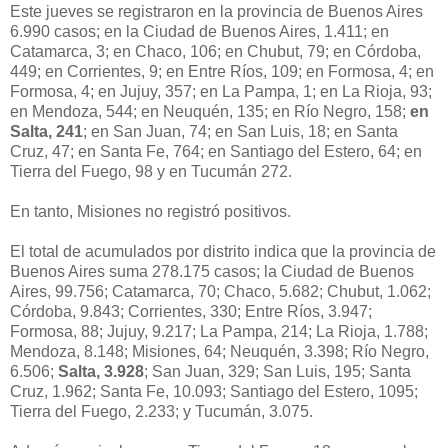
Este jueves se registraron en la provincia de Buenos Aires
6.990 casos; en la Ciudad de Buenos Aires, 1.411; en
Catamarca, 3; en Chaco, 106; en Chubut, 79; en Córdoba,
449; en Corrientes, 9; en Entre Ríos, 109; en Formosa, 4; en
Formosa, 4; en Jujuy, 357; en La Pampa, 1; en La Rioja, 93;
en Mendoza, 544; en Neuquén, 135; en Río Negro, 158;
en
Salta, 241
; en San Juan, 74; en San Luis, 18; en Santa
Cruz, 47; en Santa Fe, 764; en Santiago del Estero, 64; en
Tierra del Fuego, 98 y en Tucumán 272.
En tanto, Misiones no registró positivos.
El total de acumulados por distrito indica que la provincia de
Buenos Aires suma 278.175 casos; la Ciudad de Buenos
Aires, 99.756; Catamarca, 70; Chaco, 5.682; Chubut, 1.062;
Córdoba, 9.843; Corrientes, 330; Entre Ríos, 3.947;
Formosa, 88; Jujuy, 9.217; La Pampa, 214; La Rioja, 1.788;
Mendoza, 8.148; Misiones, 64; Neuquén, 3.398; Río Negro,
6.506;
Salta, 3.928
; San Juan, 329; San Luis, 195; Santa
Cruz, 1.962; Santa Fe, 10.093; Santiago del Estero, 1095;
Tierra del Fuego, 2.233; y Tucumán, 3.075.