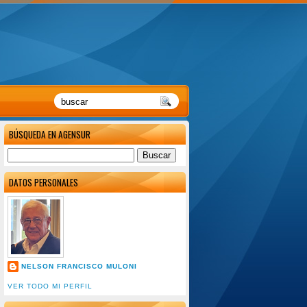
BÚSQUEDA EN AGENSUR
DATOS PERSONALES
NELSON FRANCISCO MULONI
VER TODO MI PERFIL