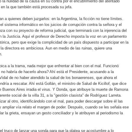
ió la nulidad de la causa en su contra por el encubrimiento del atentado
 en la que también está procesada su jefa.
n a quienes deben juzgarlos: en la Argentina, la ficción no tiene límites.
el sistema informático en los juicios de corrupción contra la señora y el
za con su proyecto de reforma judicial, que terminará con la injerencia del
en la Justicia. Aquí el profesor de Derecho imposta la voz en un parlamento
órica, pero que exige la complicidad de un país dispuesto a participar en la
 la directora es ambiciosa. Aun en medio de las ruinas, quiere una
n.
pica a la trama, nada mejor que enfrentar al bien con el mal. Funcionó
 no habría de hacerlo ahora? Ahí está el Presidente, acusando a la
idal de no haber atendido la salud de los bonaerenses, que ahora el
dría a rescatar. Ahí está Gollán, el ministro de Salud de Kicillof, que dice
e Buenos Aires irradia el virus. Y Donda, que atribuye la muerte de Ramona
rente social de la villa 31, a la "gestión clasista" de Rodríguez Larreta.
ar al otro, identificándolo con el mal, para poder descargar sobre él las
y ampliar vía relato el margen de poder. Después, cuando se les señala ese
ar la grieta, ensayan un gesto conciliador y le atribuyen al periodismo la
el truco de lanzar una sonda para que la platea se acostumbre a lo