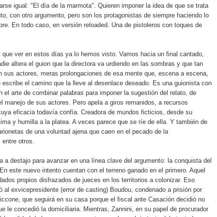
larse igual: "El día de la marmota". Quieren imponer la idea de que se trata
into, con otro argumento, pero son los protagonistas de siempre haciendo lo
e. En todo caso, en versión reloaded. Una de pistoleros con toques de
 que ver en estos días ya lo hemos visto. Vamos hacia un final cantado,
adie altera el guion que la directora va urdiendo en las sombras y que tan
en sus actores, meras prolongaciones de esa mente que, escena a escena,
 escribe el camino que la lleve al desenlace deseado. Es una guionista con
en el arte de combinar palabras para imponer la sugestión del relato, de
l manejo de sus actores. Pero apela a giros remanidos, a recursos
cuya eficacia todavía confía. Creadora de mundos ficticios, desde su
ima y humilla a la platea. A veces parece que se ríe de ella. Y también de
rionetas de una voluntad ajena que caen en el pecado de la
 entre otros.
ja a destajo para avanzar en una línea clave del argumento: la conquista del
 En este nuevo intento cuentan con el terreno ganado en el primero. Aquel
dados propios disfrazados de jueces en los territorios a colonizar. Eso
 al exvicepresidente (error de casting) Boudou, condenado a prisión por
ccone, que seguirá en su casa porque el fiscal ante Casación decidió no
que le concedió la domiciliaria. Mientras, Zannini, en su papel de procurador