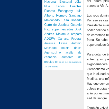
del Tesoro, pid
Nacional Electoral
dólar
contra la AMIA,
blue
Carlos Fuentes
Ricardo Echegaray
Luis
Los reos domina
Alberto Romero
Santiago
Maldonado
Casa Rosada
Por eso se cae 
Corte de Justicia
Octavio
Presidente avan
Paz
supermercados
AFA
poder político 
Andrés Malamud
amparo
de esmerada ret
ADEPA
Cámara Federal
farsa. Se sabe,
América Latina
Antonio
superproducció
Machado
boleta única
Agensur.info
aceite de
Para dotar de é
cannabis
aumento de
antes, ¿por qué
precios
40 años de democracia
exgobernadora V
24 de marzo
kirchnerismo ven
que la ciudad d
Medina, una refe
Hay que demoniz
culpas propias 
afán por estimul
sed de sangre.
También volvió 