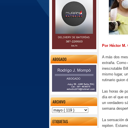
Por Héctor M.
A más dos mese
ABOGADO
extraña. Como e
inescrutable Bi
mismo lugar, u
rutinario guion
Las horas de pa
día en el que e
ARCHIVO
un verdadero sá
semana desper
La sensación d
ETIQUETAS
repiten. Estamo