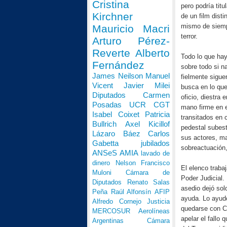
Cristina
pero podría titu
Kirchner
de un film dist
mismo de siempr
Mauricio Macri
terror.
Arturo Pérez-
Reverte
Alberto
Todo lo que hay
Fernández
sobre todo si n
James Neilson
Manuel
fielmente sigu
Vicent
Javier Milei
busca en lo que
Diputados
Carmen
oficio, diestra 
Posadas
UCR
CGT
mano firme en e
Isabel Coixet
Patricia
transitados en 
Bullrich
Axel Kicillof
pedestal subest
Lázaro Báez
Carlos
sus actores, ma
Gabetta
jubilados
sobreactuación,
ANSeS
AMIA
lavado de
dinero
Nelson Francisco
El elenco traba
Muloni
Cámara de
Poder Judicial.
Diputados
Renato Salas
asedio dejó sol
Peña
Raúl Alfonsín
AFIP
ayuda. Lo ayudó
Alfredo Cornejo
Justicia
quedarse con Ci
MERCOSUR
Aerolíneas
apelar el fallo 
Argentinas
Cámara