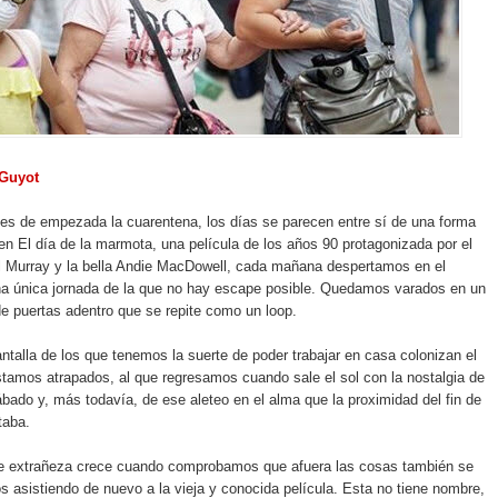
 Guyot
s de empezada la cuarentena, los días se parecen entre sí de una forma
n El día de la marmota, una película de los años 90 protagonizada por el
ll Murray y la bella Andie MacDowell, cada mañana despertamos en el
na única jornada de la que no hay escape posible. Quedamos varados en un
 de puertas adentro que se repite como un loop.
ntalla de los que tenemos la suerte de poder trabajar en casa colonizan el
stamos atrapados, al que regresamos cuando sale el sol con la nostalgia de
bado y, más todavía, de ese aleteo en el alma que la proximidad del fin de
taba.
e extrañeza crece cuando comprobamos que afuera las cosas también se
s asistiendo de nuevo a la vieja y conocida película. Esta no tiene nombre,