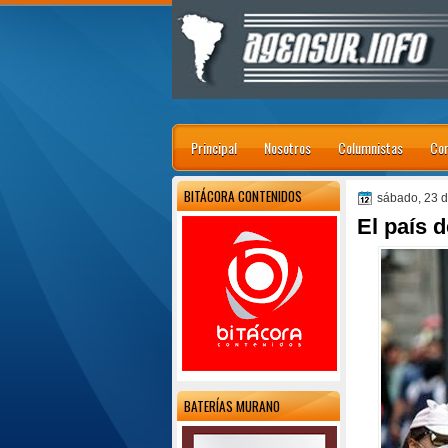
Principal
Nosotros
Columnistas
Con
BITÁCORA CONTENIDOS
sábado, 23 
El país 
BATERÍAS MURANO