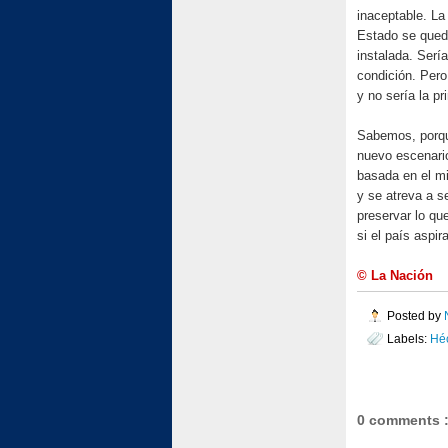
inaceptable. La
Estado se qued
instalada. Serí
condición. Pero
y no sería la pr
Sabemos, porqu
nuevo escenario
basada en el mi
y se atreva a s
preservar lo qu
si el país aspi
© La Nación
Posted by
Labels:
Héc
0 comments 