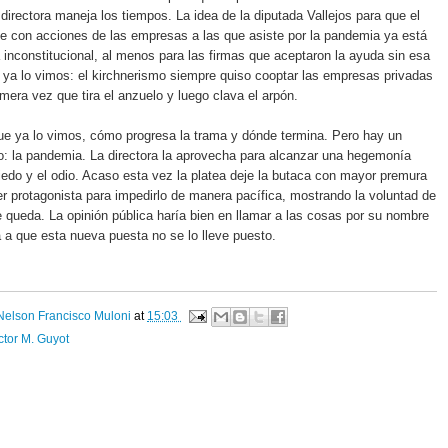
 directora maneja los tiempos. La idea de la diputada Vallejos para que el
e con acciones de las empresas a las que asiste por la pandemia ya está
a inconstitucional, al menos para las firmas que aceptaron la ayuda sin esa
 ya lo vimos: el kirchnerismo siempre quiso cooptar las empresas privadas
imera vez que tira el anzuelo y luego clava el arpón.
e ya lo vimos, cómo progresa la trama y dónde termina. Pero hay un
: la pandemia. La directora la aprovecha para alcanzar una hegemonía
edo y el odio. Acaso esta vez la platea deje la butaca con mayor premura
er protagonista para impedirlo de manera pacífica, mostrando la voluntad de
e queda. La opinión pública haría bien en llamar a las cosas por su nombre
ra a que esta nueva puesta no se lo lleve puesto.
Nelson Francisco Muloni
at
15:03
tor M. Guyot
: