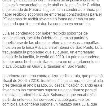
cárcel y ha sacudido los cimientos de la política brasileña.
Lula está encarcelado desde abril en la prisión de Curitiba,
en el estado de Paraná. La juez le ha condenado ahora por
haber recibido sobornos de empresas constructoras para el
PT además de recibir favores en forma de obras en una
hacienda que frecuentaba. La condena es recurrible.
Lula es condenado por haber recibido sobornos de
constructoras, incluida Odebrecht, para su partido y
beneficiarse de las obras de reforma que esas compañías
hicieron en la finca Atibaia, en el interior de São Paulo. Lula
frecuentaba la propiedad que su dueño, un empresario
amigo de la familia, le cedió en 2010. La primera condena
fue por unos hechos similares, pero en un apartamento de
playa ubicado en Guarujá (también en São Paulo).
La primera condena contra el izquierdista Lula, que presidió
Brasil de 2003 a 2010, frustró su última carrera electoral a la
presidencia el año pasado. Su descalificación cuando era el
favorito en las encuestas supuso un espaldarazo para el
exmilitar ultraderechista Jair Bolsonaro, que encabezó a
partir de entonces los sondeos y acabó ganando los
comicios. La condena supone un mazazo para Lula, que