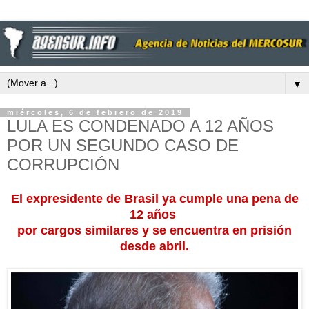
▼
miércoles, 6 de febrero de 2019
LULA ES CONDENADO A 12 AÑOS
POR UN SEGUNDO CASO DE
CORRUPCIÓN
El expresidente de Brasil ya cumple una pena de
12 años
por cargos similares y se encuentra en prisión
desde abril.