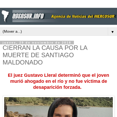
▼
jueves, 29 de noviembre de 2018
CIERRAN LA CAUSA POR LA
MUERTE DE SANTIAGO
MALDONADO
El juez Gustavo Lleral determinó que el joven
murió ahogado en el río y no fue víctima de
desaparición forzada.