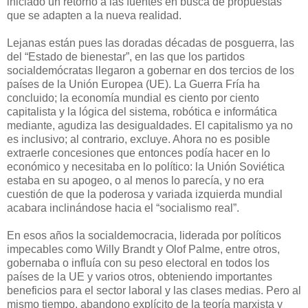
iniciado un retorno a las fuentes en busca de propuestas
que se adapten a la nueva realidad.
Lejanas están pues las doradas décadas de posguerra, las
del “Estado de bienestar”, en las que los partidos
socialdemócratas llegaron a gobernar en dos tercios de los
países de la Unión Europea (UE). La Guerra Fría ha
concluido; la economía mundial es ciento por ciento
capitalista y la lógica del sistema, robótica e informática
mediante, agudiza las desigualdades. El capitalismo ya no
es inclusivo; al contrario, excluye. Ahora no es posible
extraerle concesiones que entonces podía hacer en lo
económico y necesitaba en lo político: la Unión Soviética
estaba en su apogeo, o al menos lo parecía, y no era
cuestión de que la poderosa y variada izquierda mundial
acabara inclinándose hacia el “socialismo real”.
En esos años la socialdemocracia, liderada por políticos
impecables como Willy Brandt y Olof Palme, entre otros,
gobernaba o influía con su peso electoral en todos los
países de la UE y varios otros, obteniendo importantes
beneficios para el sector laboral y las clases medias. Pero al
mismo tiempo, abandono explícito de la teoría marxista y