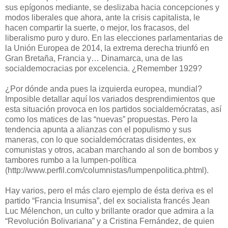
sus epígonos mediante, se deslizaba hacia concepciones y
modos liberales que ahora, ante la crisis capitalista, le
hacen compartir la suerte, o mejor, los fracasos, del
liberalismo puro y duro. En las elecciones parlamentarias de
la Unión Europea de 2014, la extrema derecha triunfó en
Gran Bretaña, Francia y… Dinamarca, una de las
socialdemocracias por excelencia. ¿Remember 1929?
¿Por dónde anda pues la izquierda europea, mundial?
Imposible detallar aquí los variados desprendimientos que
esta situación provoca en los partidos socialdemócratas, así
como los matices de las “nuevas” propuestas. Pero la
tendencia apunta a alianzas con el populismo y sus
maneras, con lo que socialdemócratas disidentes, ex
comunistas y otros, acaban marchando al son de bombos y
tambores rumbo a la lumpen-política
(http://www.perfil.com/columnistas/lumpenpolitica.phtml).
Hay varios, pero el más claro ejemplo de ésta deriva es el
partido “Francia Insumisa”, del ex socialista francés Jean
Luc Mélenchon, un culto y brillante orador que admira a la
“Revolución Bolivariana” y a Cristina Fernández, de quien