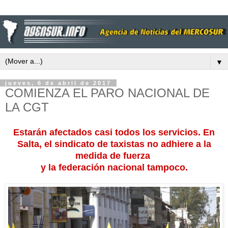
▼
jueves, 6 de abril de 2017
COMIENZA EL PARO NACIONAL DE
LA CGT
Estarán afectados casi todos los servicios. En
Salta, el sindicato de taxistas no adhiere a la
medida de fuerza
y la federación nacional tampoco.