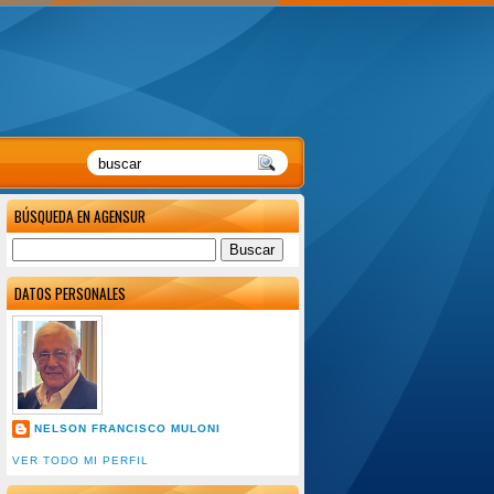
BÚSQUEDA EN AGENSUR
DATOS PERSONALES
NELSON FRANCISCO MULONI
VER TODO MI PERFIL