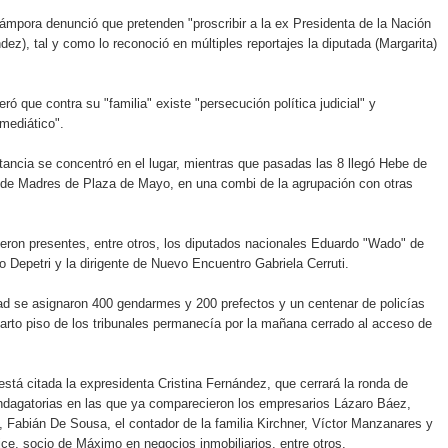
Cámpora denunció que pretenden "proscribir a la ex Presidenta de la Nación
dez), tal y como lo reconoció en múltiples reportajes la diputada (Margarita)
eró que contra su "familia" existe "persecución política judicial" y
mediático".
itancia se concentró en el lugar, mientras que pasadas las 8 llegó Hebe de
ar de Madres de Plaza de Mayo, en una combi de la agrupación con otras
eron presentes, entre otros, los diputados nacionales Eduardo "Wado" de
 Depetri y la dirigente de Nuevo Encuentro Gabriela Cerruti.
ad se asignaron 400 gendarmes y 200 prefectos y un centenar de policías
uarto piso de los tribunales permanecía por la mañana cerrado al acceso de
está citada la expresidenta Cristina Fernández, que cerrará la ronda de
ndagatorias en las que ya comparecieron los empresarios Lázaro Báez,
, Fabián De Sousa, el contador de la familia Kirchner, Víctor Manzanares y
ce, socio de Máximo en negocios inmobiliarios, entre otros.