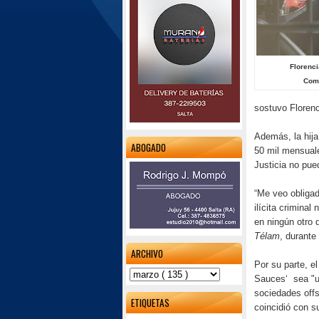
Florenci
Como
sostuvo Florenc
Además, la hija
ABOGADO
50 mil mensual
Justicia no pue
“Me veo obligad
ilícita criminal
en ningún otro d
Télam
, durante
ARCHIVO
Por su parte, e
Sauces‘ sea "un
sociedades offs
ETIQUETAS
coincidió con s