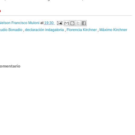
m
Nelson Francisco Muloni
at
19:30
audio Bonadio
,
declaración indagatoria
,
Florencia Kirchner
,
Máximo Kirchner
:
comentario