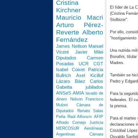
Cristina
El líder de La 
Kirchner
(Cristina Fernán
Mauricio Macri
Stolbizer".
Arturo Pérez-
Reverte
Alberto
Por ello, consid
"hostigamiento 
Fernández
James Neilson
Manuel
Una nutrida mil
Vicent
Javier Milei
Bonafini, titul
Diputados
Carmen
Madres.
Posadas
UCR
CGT
Isabel Coixet
Patricia
También se hici
Bullrich
Axel Kicillof
Lázaro Báez
Carlos
Pedro y Edgardo
Gabetta
jubilados
ANSeS
AMIA
lavado de
Para la segurid
dinero
Nelson Francisco
federales. El c
Muloni
Cámara de
la prensa.
Diputados
Renato Salas
Peña
Raúl Alfonsín
AFIP
Para el martes 
Alfredo Cornejo
Justicia
declaraciones i
MERCOSUR
Aerolíneas
Cristóbal López
Argentinas
Cámara
Osvaldo Sanfeli