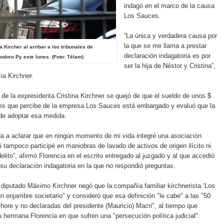
indagó en el marco de la causa
Los Sauces.
“La única y verdadera causa por
la que se me llama a prestar
a Kircher al arribar a los tribunales de
declaración indagatoria es por
doro Py este lunes. (Foto: Télam)
ser la hija de Néstor y Cristina”,
ia Kirchner.
 de la expresidenta Cristina Kirchner se quejó de que el sueldo de unos $
es que percibe de la empresa Los Sauces está embargado y evaluó que la
de adoptar esa medida.
a a aclarar que en ningún momento de mi vida integré una asociación
 ni tampoco participé en maniobras de lavado de activos de origen ilícito ni
elito”, afirmó Florencia en el escrito entregado al juzgado y al que accedió
 su declaración indagatoria en la que no respondió preguntas.
l diputado Máximo Kirchner negó que la compañía familiar kirchnerista ‘Los
 enjambre societario" y consideró que esa definición "le cabe" a las "50
hore y no declaradas del presidente (Mauricio) Macri", al tiempo que
u hermana Florencia en que sufren una "persecución política judicial".