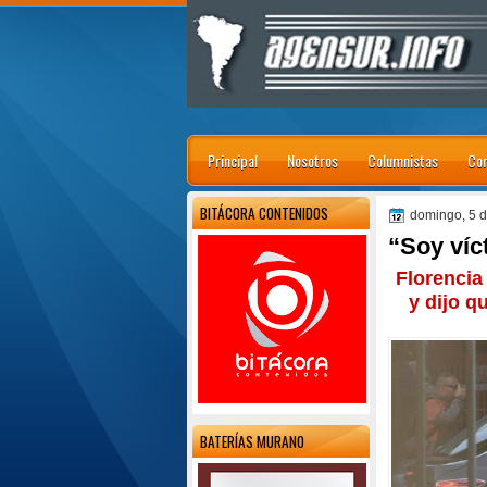
Principal
Nosotros
Columnistas
Con
BITÁCORA CONTENIDOS
domingo, 5 
“Soy víc
Florencia
y dijo q
BATERÍAS MURANO