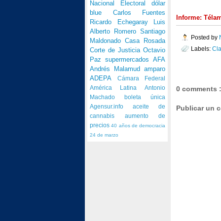
Nacional Electoral
dólar
blue
Carlos Fuentes
Informe: Téla
Ricardo Echegaray
Luis
Alberto Romero
Santiago
Posted by
Maldonado
Casa Rosada
Labels:
Cl
Corte de Justicia
Octavio
Paz
supermercados
AFA
Andrés Malamud
amparo
ADEPA
Cámara Federal
América Latina
Antonio
0 comments 
Machado
boleta única
Agensur.info
aceite de
Publicar un 
cannabis
aumento de
precios
40 años de democracia
24 de marzo