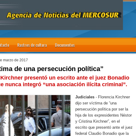
tacto
Rastros de cultura
Documentos
de marzo de 2017
tima de una persecución política”
 Kirchner presentó un escrito ante el juez Bonadio
ue nunca integró “una asociación ilícita criminal”.
Judiciales
- Florencia Kirchner
dijo ser víctima de “una
persecución política por ser la
hija de los expresidentes Néstor
y Cristina Kirchner”, en el
escrito que presentó ante el juez
federal Claudio Bonadio que la