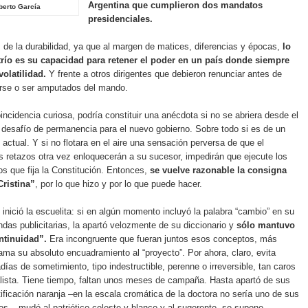
Argentina que cumplieron dos mandatos
berto García
presidenciales.
e la durabilidad, ya que al margen de matices, diferencias y épocas,
lo
 trío es su capacidad para retener el poder en un país donde siempre
volatilidad.
Y frente a otros dirigentes que debieron renunciar antes de
rse o ser amputados del mando.
oincidencia curiosa, podría constituir una anécdota si no se abriera desde el
desafío de permanencia para el nuevo gobierno. Sobre todo si es de un
l actual. Y si no flotara en el aire una sensación perversa de que el
 retazos otra vez enloquecerán a su sucesor, impedirán que ejecute los
s que fija la Constitución. Entonces,
se vuelve razonable la consigna
ristina”
, por lo que hizo y por lo que puede hacer.
inició la escuelita: si en algún momento incluyó la palabra “cambio” en su
ndas publicitarias, la apartó velozmente de su diccionario y
sólo mantuvo
ontinuidad”.
Era incongruente que fueran juntos esos conceptos, más
ama su absoluto encuadramiento al “proyecto”. Por ahora, claro, evita
adías de sometimiento, tipo indestructible, perenne o irreversible, tan caros
ialista. Tiene tiempo, faltan unos meses de campaña. Hasta apartó de sus
ntificación naranja –en la escala cromática de la doctora no sería uno de sus
dos–, mudó al patriótico celeste y blanco y al sugerente, se supone,