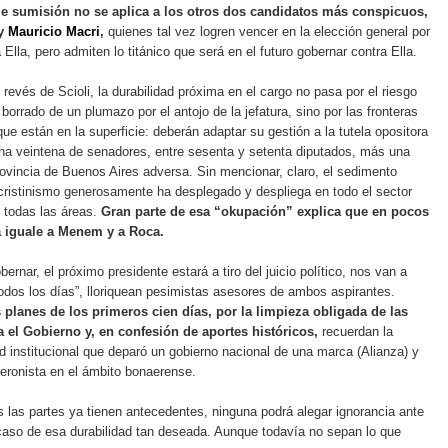
de sumisión no se aplica a los otros dos candidatos más conspicuos,
y
Mauricio Macri
,
quienes tal vez logren vencer en la elección general por
 Ella, pero admiten lo titánico que será en el futuro gobernar contra Ella.
 revés de Scioli, la durabilidad próxima en el cargo no pasa por el riesgo
borrado de un plumazo por el antojo de la jefatura, sino por las fronteras
que están en la superficie: deberán adaptar su gestión a la tutela opositora
na veintena de senadores, entre sesenta y setenta diputados, más una
ovincia de Buenos Aires adversa. Sin mencionar, claro, el sedimento
 cristinismo generosamente ha desplegado y despliega en todo el sector
i todas las áreas.
Gran parte de esa “okupación” explica que en pocos
a iguale a Menem y a Roca.
ernar, el próximo presidente estará a tiro del juicio político, nos van a
todos los días”, lloriquean pesimistas asesores de ambos aspirantes.
planes de los primeros cien días, por la limpieza obligada de las
 el Gobierno y, en confesión de aportes históricos,
recuerdan la
d institucional que deparó un gobierno nacional de una marca (Alianza) y
eronista en el ámbito bonaerense.
 las partes ya tienen antecedentes, ninguna podrá alegar ignorancia ante
caso de esa durabilidad tan deseada. Aunque todavía no sepan lo que