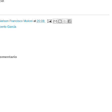
cer.
Nelson Francisco Muloni
at
20:08
erto García
:
comentario