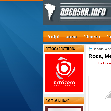
Principal
Nosotros
Columnistas
Con
BITÁCORA CONTENIDOS
sábado, 4 de
Roca, Me
La Pres
BATERÍAS MURANO