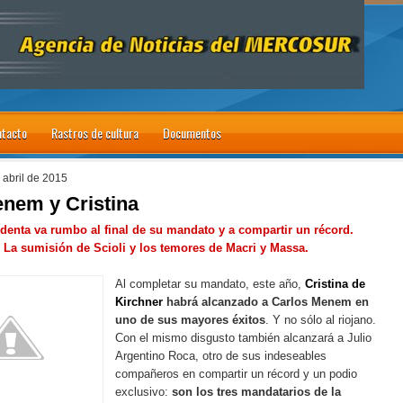
tacto
Rastros de cultura
Documentos
 abril de 2015
nem y Cristina
identa va rumbo al final de su mandato y a compartir un récord.
La sumisión de Scioli y los temores de Macri y Massa.
Al completar su mandato, este año,
Cristina de
Kirchner
habrá alcanzado a Carlos Menem en
uno de sus mayores éxitos
. Y no sólo al riojano.
Con el mismo disgusto también alcanzará a Julio
Argentino Roca, otro de sus indeseables
compañeros en compartir un récord y un podio
exclusivo:
son los tres mandatarios de la