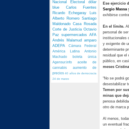
Nacional Electoral
dólar
Ese ejercicio 
blue
Carlos Fuentes
Sergio Massa
Ricardo Echegaray
Luis
exhibirse contra
Alberto Romero
Santiago
Maldonado
Casa Rosada
En el límite.
Al
Corte de Justicia
Octavio
personal de ser 
Paz
supermercados
AFA
institucionales 
Andrés Malamud
amparo
y exigente de u
ADEPA
Cámara Federal
determinante pr
América Latina
Antonio
residual que el
Machado
boleta única
público, en cas
Agensur.info
aceite de
meses Cristin
cannabis
aumento de
precios
40 años de democracia
“No se podrá gob
24 de marzo
desestabilizar 
Temen por sus 
minas que deja
penosa debilida
otro de marca p
Al menos, todas
un eventual fra