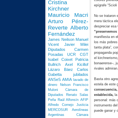
Cristina
epígrafe “Scioli 
Kirchner
Mauricio Macri
No se trataron 
Arturo Pérez-
mera táctica el
despreciar esa
Reverte
Alberto
“preservemos l
Fernández
manifiesta en e
James Neilson
Manuel
los más pobres
Vicent
Javier Milei
tanta plata”, c
Diputados
Carmen
propaganda popu
Posadas
UCR
CGT
el kirchnerismo,
Isabel Coixet
Patricia
bonaerense–, ju
Bullrich
Axel Kicillof
rivales admiran
Lázaro Báez
Carlos
Gabetta
jubilados
Basta otro agre
ANSeS
AMIA
lavado de
estela de este 
dinero
Nelson Francisco
consecuencia, 
Muloni
Cámara de
establecida,
la
Diputados
Renato Salas
Peña
Raúl Alfonsín
AFIP
personal: más 
Alfredo Cornejo
Justicia
instrumento del
MERCOSUR
Aerolíneas
puede ganar y q
Argentinas
Cámara