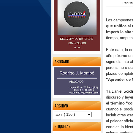
Por Ro
Los campeones d
que unifica al
imperó la alta 
tiempo, amputa
Este dato, la c
año próximo un 
ABOGADO
signo distinto a
peronismo o sus
plazos completo
“Aprender de C
Ya
Daniel Scioli
discurso y leye
el término “c
ARCHIVO
cuando él procl
incluir otras os
al paladar ofic
ETIQUETAS
carteles la ide
colores preferi