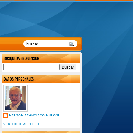
BÚSQUEDA EN AGENSUR
DATOS PERSONALES
NELSON FRANCISCO MULONI
VER TODO MI PERFIL