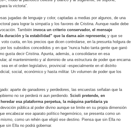
para la victoria”.
esas jugadas de lenguaje y color, captadas a medias por algunos, de una
ectoral para lograr la simpatía y los favores de Cristina. Aunque nadie debe
 vocación. También
invoca un criterio conservador, el mensaje
a duración y la estabilidad” que la dama aún representa;
y que se
l voto cuota, en los precios que dicen controlarse, en la presunta holgura de
 por los subsidios concedidos y en que “nunca hubo tanta gente que ganó
omo gusta decir Cristina. Apunta, además, a consolidarse en esa
lar, al mantenimiento y al dominio de una estructura de poder que encarna
 sea en el orden legislativo, provincial –especialmente en el distrito
dicial, social, económico y hasta militar. Un volumen de poder que los
.
gado: aparte de ganadores y perdedores, las encuestas señalan que la
gobierno no se perderá ni aun perdiendo.
Scioli pretende, en
heredar esa plataforma perpetua, la máquina partidaria ya
 devoción pública al poder divino aunque se limite en su propia dimensión
que encabezar ese aparato político hegemónico, se presenta como un
 mismo, como un rehén que eligió ese destino. Piensa que sin Ella no
ue sin Ella no podrá gobernar.