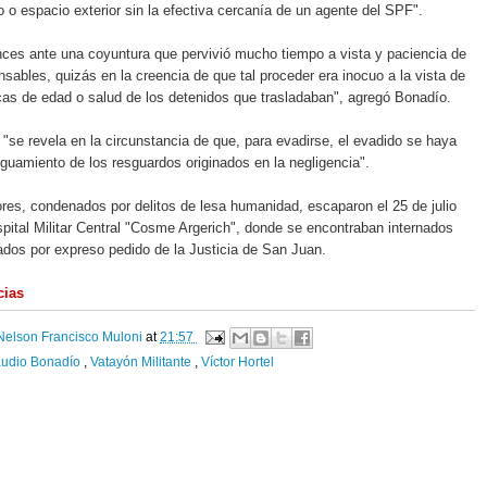
 o espacio exterior sin la efectiva cercanía de un agente del SPF".
ces ante una coyuntura que pervivió mucho tiempo a vista y paciencia de
nsables, quizás en la creencia de que tal proceder era inocuo a la vista de
icas de edad o salud de los detenidos que trasladaban", agregó Bonadío.
"se revela en la circunstancia de que, para evadirse, el evadido se haya
guamiento de los resguardos originados en la negligencia".
res, condenados por delitos de lesa humanidad, escaparon el 25 de julio
pital Militar Central "Cosme Argerich", donde se encontraban internados
dados por expreso pedido de la Justicia de San Juan.
cias
Nelson Francisco Muloni
at
21:57
audio Bonadío
,
Vatayón Militante
,
Víctor Hortel
: