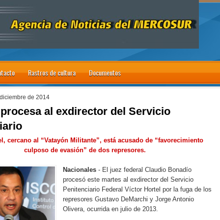
tacto
Rastros de cultura
Documentos
 diciembre de 2014
procesa al exdirector del Servicio
iario
el, cercano al “Vatayón Militante”, está acusado de “favorecimiento
culposo de evasión” de dos represores.
Nacionales
- El juez federal Claudio Bonadío
procesó este martes al exdirector del Servicio
Penitenciario Federal Víctor Hortel por la fuga de los
represores Gustavo DeMarchi y Jorge Antonio
Olivera, ocurrida en julio de 2013.