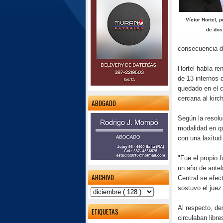
Víctor Hortel, 
de dos
consecuencia de 
Hortel había re
de 13 internos 
quedado en el c
cercana al kirc
ABOGADO
Según la resolu
modalidad en qu
con una laxitud 
"Fue el propio 
un año de antel
ARCHIVO
Central se efec
sostuvo el juez
Al respecto, d
ETIQUETAS
circulaban libr