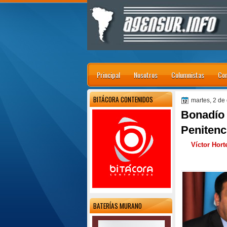
Principal
Nosotros
Columnistas
Con
BITÁCORA CONTENIDOS
martes, 2 de
Bonadío 
Penitenc
Víctor Hort
BATERÍAS MURANO