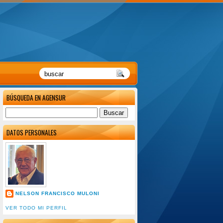
BÚSQUEDA EN AGENSUR
DATOS PERSONALES
NELSON FRANCISCO MULONI
VER TODO MI PERFIL