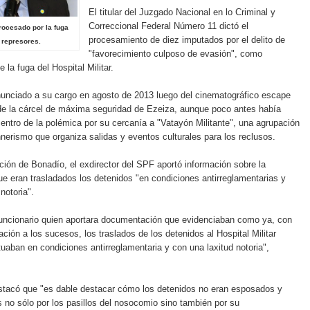
El titular del Juzgado Nacional en lo Criminal y
Correccional Federal Número 11 dictó el
procesado por la fuga
procesamiento de diez imputados por el delito de
 represores.
"favorecimiento culposo de evasión", como
la fuga del Hospital Militar.
nunciado a su cargo en agosto de 2013 luego del cinematográfico escape
de la cárcel de máxima seguridad de Ezeiza, aunque poco antes había
entro de la polémica por su cercanía a "Vatayón Militante", una agrupación
hnerismo que organiza salidas y eventos culturales para los reclusos.
ción de Bonadío, el exdirector del SPF aportó información sobre la
e eran trasladados los detenidos "en condiciones antirreglamentarias y
notoria".
funcionario quien aportara documentación que evidenciaban como ya, con
ación a los sucesos, los traslados de los detenidos al Hospital Militar
tuaban en condiciones antirreglamentaria y con una laxitud notoria",
.
estacó que "es dable destacar cómo los detenidos no eran esposados y
es no sólo por los pasillos del nosocomio sino también por su