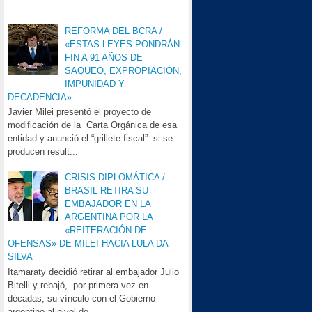
...
REFORMA DEL BCRA /
«ESTAS LEYES PONDRÁN
FIN A 91 AÑOS DE
SAQUEO, EXPROPIACIÓN,
IMPUNIDAD Y
DECADENCIA»
Javier Milei presentó el proyecto de
modificación de la Carta Orgánica de esa
entidad y anunció el “grillete fiscal” si se
producen result...
CRISIS DIPLOMÁTICA /
BRASIL RETIRA SU
EMBAJADOR EN LA
ARGENTINA POR LA
«REITERACIÓN DE
OFENSAS» DE MILEI HACIA LULA DA
SILVA
Itamaraty decidió retirar al embajador Julio
Bitelli y rebajó, por primera vez en
décadas, su vínculo con el Gobierno
argentino al nivel de...