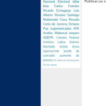
Publicar un 
Nacional Electoral
dólar
blue
Carlos Fuentes
Ricardo Echegaray
Luis
Alberto Romero
Santiago
Maldonado
Casa Rosada
Corte de Justicia
Octavio
Paz
supermercados
AFA
Andrés Malamud
amparo
ADEPA
Cámara Federal
América Latina
Antonio
Machado
boleta única
Agensur.info
aceite de
cannabis
aumento de
precios
40 años de democracia
24 de marzo