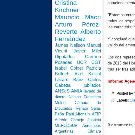
Cristina
estacionamiento
Kirchner
"Estamos enton
Mauricio Macri
todos los respo
Arturo Pérez-
las característ
Reverte
Alberto
Fernández
Y concluyó que 
James Neilson
Manuel
valido del amen
Vicent
Javier Milei
Diputados
Carmen
Los dos represo
Posadas
UCR
CGT
de 2013 del Hos
Isabel Coixet
Patricia
tras ser trasla
Bullrich
Axel Kicillof
Lázaro Báez
Carlos
Informe: Agen
Gabetta
jubilados
ANSeS
AMIA
lavado de
Posted by
dinero
Nelson Francisco
Labels:
Cl
Muloni
Cámara de
Diputados
Renato Salas
Peña
Raúl Alfonsín
AFIP
Alfredo Cornejo
Justicia
0 comments 
MERCOSUR
Aerolíneas
Argentinas
Cámara